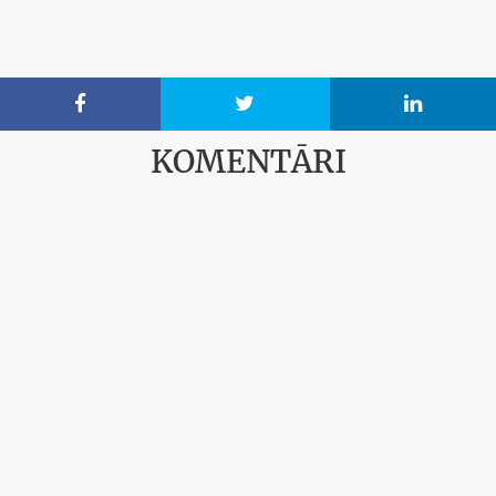



KOMENTĀRI