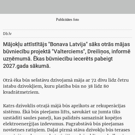
Publicitātes foto
Db.lv
Mājokļu attīstītājs "Bonava Latvija" sāks otrās mājas
būvniecību projektā "Valterciems", Dreiliņos, informē
uzņēmumā. Ēkas būvniecību iecerēts pabeigt
2027.gada sākumā.
Otrā ēka būs sešstāvu dzīvojamā māja ar 72 divu līdz četru
istabu dzīvokļiem, kuru platība būs no 38 līdz 80
kvadrātmetriem.
Katrs dzīvoklis otrajā mājā būs aprīkots ar rekuperācijas
sistēmu. Ēkā būs pieejams lifts, savukārt uz jumta tiks
uzstādīti saules paneļi, kas palīdzēs samazināt kopējos
elektroenerģijas izdevumus. Pagrabstāvā būs pieejamas
novietnes ratiņiem. Daļai pirmā stāva dzīvokļu būs terases