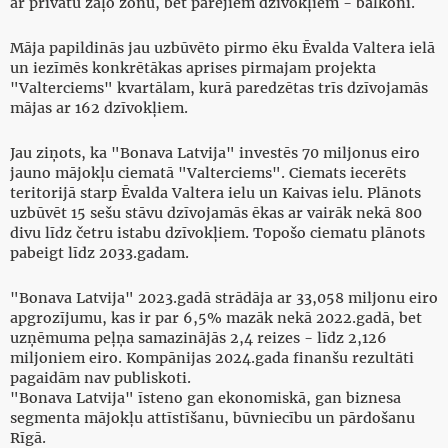
ar privātu zaļo zonu, bet pārējiem dzīvokļiem - balkoni.
Māja papildinās jau uzbūvēto pirmo ēku Ēvalda Valtera ielā
un iezīmēs konkrētākas aprises pirmajam projekta
"Valterciems" kvartālam, kurā paredzētas trīs dzīvojamās
mājas ar 162 dzīvokļiem.
Jau ziņots, ka "Bonava Latvija" investēs 70 miljonus eiro
jauno mājokļu ciematā "Valterciems". Ciemats iecerēts
teritorijā starp Ēvalda Valtera ielu un Kaivas ielu. Plānots
uzbūvēt 15 sešu stāvu dzīvojamās ēkas ar vairāk nekā 800
divu līdz četru istabu dzīvokļiem. Topošo ciematu plānots
pabeigt līdz 2033.gadam.
"Bonava Latvija" 2023.gadā strādāja ar 33,058 miljonu eiro
apgrozījumu, kas ir par 6,5% mazāk nekā 2022.gadā, bet
uzņēmuma peļņa samazinājās 2,4 reizes - līdz 2,126
miljoniem eiro. Kompānijas 2024.gada finanšu rezultāti
pagaidām nav publiskoti.
"Bonava Latvija" īsteno gan ekonomiskā, gan biznesa
segmenta mājokļu attīstīšanu, būvniecību un pārdošanu
Rīgā.