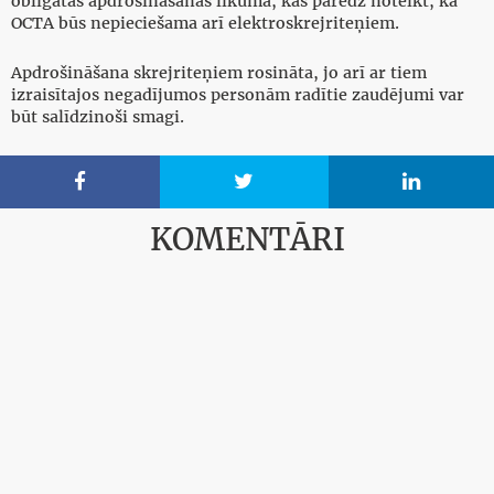
obligātās apdrošināšanas likumā, kas paredz noteikt, ka
OCTA būs nepieciešama arī elektroskrejriteņiem.
Apdrošināšana skrejriteņiem rosināta, jo arī ar tiem
izraisītajos negadījumos personām radītie zaudējumi var
būt salīdzinoši smagi.



KOMENTĀRI