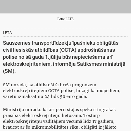
Foto: LETA
LETA
Sauszemes transportlīdzekļu īpašnieku obligātās
civiltiesiskās atbildības (OCTA) apdrošināšanas
polise no šā gada 1.jūlija būs nepieciešama arī
elektroskrejriteņiem, informēja Satiksmes ministrijā
(SM).
SM norāda, ka atbilstoši šī brīža prognozēm
elektroskrejriteņiem OCTA polise, līdzīgi kā mopēdiem,
varētu izmaksāt no 24 līdz 50 eiro gadā.
Ministrijā norāda, ka arī pērn stājās spēkā stingrākas
prasības elektroskrejriteņu lietošanā. Tostarp
elektroskrejriteņu vadītājiem vecumā līdz 17 gadiem,
braucot ar šo mikromobilitātes rīku, obligāti ir jālieto