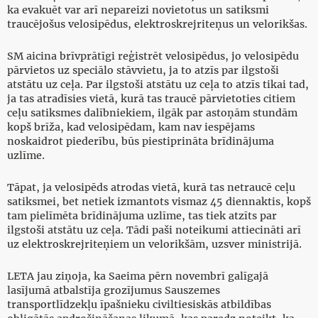
ka evakuēt var arī nepareizi novietotus un satiksmi
traucējošus velosipēdus, elektroskrejriteņus un velorikšas.
SM aicina brīvprātīgi reģistrēt velosipēdus, jo velosipēdu
pārvietos uz speciālo stāvvietu, ja to atzīs par ilgstoši
atstātu uz ceļa. Par ilgstoši atstātu uz ceļa to atzīs tikai tad,
ja tas atradīsies vietā, kurā tas traucē pārvietoties citiem
ceļu satiksmes dalībniekiem, ilgāk par astoņām stundām
kopš brīža, kad velosipēdam, kam nav iespējams
noskaidrot piederību, būs piestiprināta brīdinājuma
uzlīme.
Tāpat, ja velosipēds atrodas vietā, kurā tas netraucē ceļu
satiksmei, bet netiek izmantots vismaz 45 diennaktis, kopš
tam pielīmēta brīdinājuma uzlīme, tas tiek atzīts par
ilgstoši atstātu uz ceļa. Tādi paši noteikumi attiecināti arī
uz elektroskrejriteņiem un velorikšām, uzsver ministrijā.
LETA jau ziņoja, ka Saeima pērn novembrī galīgajā
lasījumā atbalstīja grozījumus Sauszemes
transportlīdzekļu īpašnieku civiltiesiskās atbildības