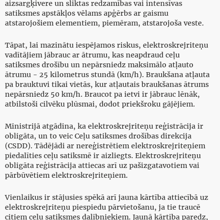
aizsargķivere un sliktas redzamības vai intensīvas
satiksmes apstākļos vēlams apģērbs ar gaismu
atstarojošiem elementiem, piemēram, atstarojoša veste.
Tāpat, lai mazinātu iespējamos riskus, elektroskrejriteņu
vadītājiem jābrauc ar ātrumu, kas neapdraud ceļu
satiksmes drošību un nepārsniedz maksimālo atļauto
ātrumu - 25 kilometrus stundā (km/h). Braukšana atļauta
pa brauktuvi tikai vietās, kur atļautais braukšanas ātrums
nepārsniedz 50 km/h. Braucot pa ietvi ir jābrauc lēnāk,
atbilstoši cilvēku plūsmai, dodot priekšroku gājējiem.
Ministrijā atgādina, ka elektroskrejriteņu reģistrācija ir
obligāta, un to veic Ceļu satiksmes drošības direkcija
(CSDD). Tādējādi ar nereģistrētiem elektroskrejriteņiem
piedalīties ceļu satiksmē ir aizliegts. Elektroskrejriteņu
obligāta reģistrācija attiecas arī uz pašizgatavotiem vai
pārbūvētiem elektroskrejriteņiem.
Vienlaikus ir stājusies spēkā arī jauna kārtība attiecībā uz
elektroskrejriteņu piespiedu pārvietošanu, ja tie traucē
citiem ceļu satiksmes dalībniekiem. Jaunā kārtība paredz,