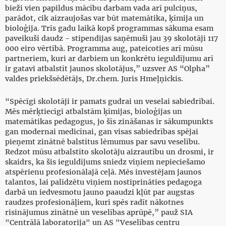
bieži vien papildus mācību darbam vada arī pulciņus,
parādot, cik aizraujošas var būt matemātika, ķīmija un
bioloģija. Trīs gadu laikā kopš programmas sākuma esam
paveikuši daudz - stipendijas saņēmuši jau 39 skolotāji 117
000 eiro vērtībā. Programma aug, pateicoties arī mūsu
partneriem, kuri ar darbiem un konkrētu ieguldījumu arī
ir gatavi atbalstīt jaunos skolotājus,” uzsver AS “Olpha”
valdes priekšsēdētājs, Dr.chem. Juris Hmeļņickis.
“Spēcīgi skolotāji ir pamats gudrai un veselai sabiedrībai.
Mēs mērķtiecīgi atbalstām ķīmijas, bioloģijas un
matemātikas pedagogus, jo šīs zināšanas ir sākumpunkts
gan modernai medicīnai, gan visas sabiedrības spējai
pieņemt zinātnē balstītus lēmumus par savu veselību.
Redzot mūsu atbalstīto skolotāju aizrautību un drosmi, ir
skaidrs, ka šis ieguldījums sniedz viņiem nepieciešamo
atspērienu profesionālajā ceļā. Mēs investējam jaunos
talantos, lai palīdzētu viņiem nostiprināties pedagoga
darbā un iedvesmotu jauno paaudzi kļūt par augstas
raudzes profesionāļiem, kuri spēs radīt nākotnes
risinājumus zinātnē un veselības aprūpē,” pauž SIA
"Centrālā laboratorija" un AS "Veselības centru