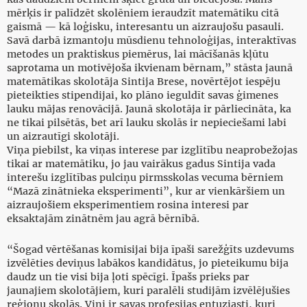
mērķis ir palīdzēt skolēniem ieraudzīt matemātiku citā
gaismā — kā loģisku, interesantu un aizraujošu pasauli.
Savā darbā izmantoju mūsdienu tehnoloģijas, interaktīvas
metodes un praktiskus piemērus, lai mācīšanās kļūtu
saprotama un motivējoša ikvienam bērnam,” stāsta jaunā
matemātikas skolotāja Sintija Brese, novērtējot iespēju
pieteikties stipendijai, ko plāno ieguldīt savas ģimenes
lauku mājas renovācijā. Jaunā skolotāja ir pārliecināta, ka
ne tikai pilsētās, bet arī lauku skolās ir nepieciešami labi
un aizrautīgi skolotāji.
Viņa piebilst, ka viņas interese par izglītību neaprobežojas
tikai ar matemātiku, jo jau vairākus gadus Sintija vada
interešu izglītības pulciņu pirmsskolas vecuma bērniem
“Mazā zinātnieka eksperimenti”, kur ar vienkāršiem un
aizraujošiem eksperimentiem rosina interesi par
eksaktajām zinātnēm jau agrā bērnībā.
“Šogad vērtēšanas komisijai bija īpaši sarežģīts uzdevums
izvēlēties deviņus labākos kandidātus, jo pieteikumu bija
daudz un tie visi bija ļoti spēcīgi. Īpašs prieks par
jaunajiem skolotājiem, kuri paralēli studijām izvēlējušies
reģionu skolās. Viņi ir savas profesijas entuziasti, kuri