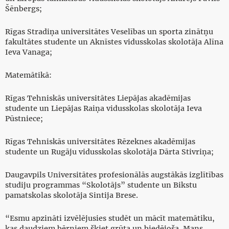
Šēnbergs;
Rīgas Stradiņa universitātes Veselības un sporta zinātņu
fakultātes studente un Aknīstes vidusskolas skolotāja Alīna
Ieva Vanaga;
Matemātikā:
Rīgas Tehniskās universitātes Liepājas akadēmijas
studente un Liepājas Raiņa vidusskolas skolotāja Ieva
Pūstniece;
Rīgas Tehniskās universitātes Rēzeknes akadēmijas
studente un Rugāju vidusskolas skolotāja Dārta Stivriņa;
Daugavpils Universitātes profesionālās augstākās izglītības
studiju programmas “Skolotājs” studente un Bikstu
pamatskolas skolotāja Sintija Brese.
“Esmu apzināti izvēlējusies studēt un mācīt matemātiku,
kas daudziem bērniem šķiet grūta un biedējoša. Mans