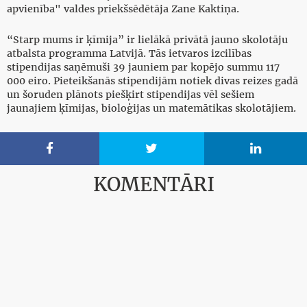
apvienība" valdes priekšsēdētāja Zane Kaktiņa.
“Starp mums ir ķīmija” ir lielākā privātā jauno skolotāju
atbalsta programma Latvijā. Tās ietvaros izcilības
stipendijas saņēmuši 39 jauniem par kopējo summu 117
000 eiro. Pieteikšanās stipendijām notiek divas reizes gadā
un šoruden plānots piešķirt stipendijas vēl sešiem
jaunajiem ķīmijas, bioloģijas un matemātikas skolotājiem.



KOMENTĀRI