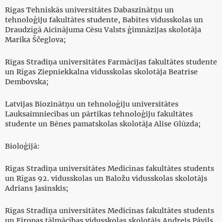
Rīgas Tehniskās universitātes Dabaszinātņu un
tehnoloģiju fakultātes studente, Babītes vidusskolas un
Draudzīgā Aicinājuma Cēsu Valsts ģimnāzijas skolotāja
Marika Ščeglova;
Rīgas Stradiņa universitātes Farmācijas fakultātes studente
un Rīgas Ziepniekkalna vidusskolas skolotāja Beatrise
Dembovska;
Latvijas Biozinātņu un tehnoloģiju universitātes
Lauksaimniecības un pārtikas tehnoloģiju fakultātes
studente un Bēnes pamatskolas skolotāja Alise Glūzda;
Bioloģijā:
Rīgas Stradiņa universitātes Medicīnas fakultātes students
un Rīgas 92. vidusskolas un Baložu vidusskolas skolotājs
Adrians Jasinskis;
Rīgas Stradiņa universitātes Medicīnas fakultātes students
un Eiropas tālmācības vidusskolas skolotājs Andrejs Pāvils