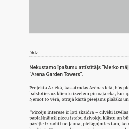
Db.lv
Nekustamo īpašumu attīstītājs “Merko māja
“Arena Garden Towers”.
Projekta A2 ēkā, kas atrodas Arēnas ielā, būs pi
balstoties uz klientu izvēlēm pirmajā ēkā, kur ī
Ņemot to vērā, otrajā kārtā pieejams plašāks un
“Pircēju interese ir ļoti skaidra – cilvēki izvēl
paplašinājuši piecu istabu dzīvokļu klāstu un bū
pārējie ir radīti no jauna, pielāgojoties tam, ko