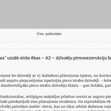
Foto: publicitātes
s” uzsāk otrās ēkas – A2 – dzīvokļu pirmsrezervāciju b
eejami 80 dzīvokļi ar 15 dažādiem plānojuma tipiem, no kuriem 1
paši augstu pieprasījumu izpelnījās piecu istabu dzīvokļi – šob
 daudzveidīgāks piecu istabu dzīvokļu klāsts – gan lielākā, ga
as funkcionālus, ietilpīgus mājokļus pilsētas centrā ar augstu 
tiski pārskatījuši visu plānojumu struktūru. No iepriekšējās ēk
 cilvēki patiešām meklē: vietai, kas ne tikai atbilst ikdienas va