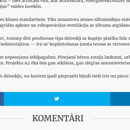
tu – mēs attīstām vidi, kur arhitektūra, energoefektivitāte u
as” valdes loceklis.
tātes klases standartiem. Tiks izmantota zemes siltumsūkņu si
grīdas apkure un rekuperācijas ventilācija ar siltuma atgūšan
², tostarp divi penthouse tipa dzīvokļi ar kopējo platību līdz 
m iedzīvotājiem — 69 m² koplietošanas jumta terase ar virtuves
nām nepieejams iekšpagalms. Pieejami bērnu rotaļu laukumi, ur
. Projekta A2 ēkā būs gan atklātas, gan slēgtas autostāvvietas
% dzīvokļu, no kuriem īpaši pieprasīti bijuši tieši trīs un pie

KOMENTĀRI