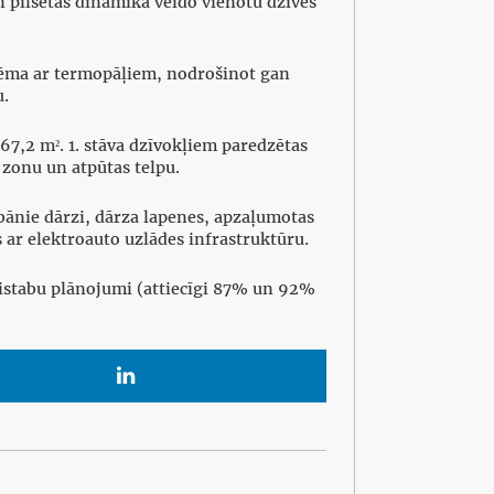
n pilsētas dinamika veido vienotu dzīves
stēma ar termopāļiem, nodrošinot gan
u.
167,2 m². 1. stāva dzīvokļiem paredzētas
 zonu un atpūtas telpu.
bānie dārzi, dārza lapenes, apzaļumotas
 ar elektroauto uzlādes infrastruktūru.
cu istabu plānojumi (attiecīgi 87% un 92%
