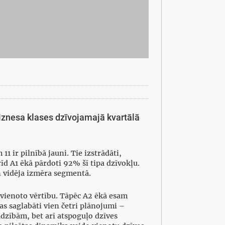
iznesa klases dzīvojamajā kvartālā
1 ir pilnībā jauni. Tie izstrādāti,
rīd A1 ēkā pārdoti 92% šī tipa dzīvokļu.
n vidēja izmēra segmentā.
pievienoto vērtību. Tāpēc A2 ēkā esam
as saglabāti vien četri plānojumi –
jadzībām, bet arī atspoguļo dzīves