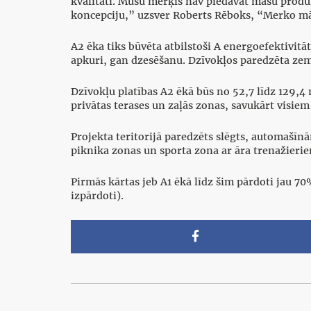
kvalitāti. Mūsu mērķis nav piedāvāt masu produk
koncepciju,” uzsver Roberts Rēboks, “Merko māj
A2 ēka tiks būvēta atbilstoši A energoefektivi
apkuri, gan dzesēšanu. Dzīvokļos paredzēta zem
Dzīvokļu platības A2 ēkā būs no 52,7 līdz 129,4 m
privātas terases un zaļās zonas, savukārt visie
Projekta teritorijā paredzēts slēgts, automašī
piknika zonas un sporta zona ar āra trenažieriem
Pirmās kārtas jeb A1 ēkā līdz šim pārdoti jau 70
izpārdoti).
