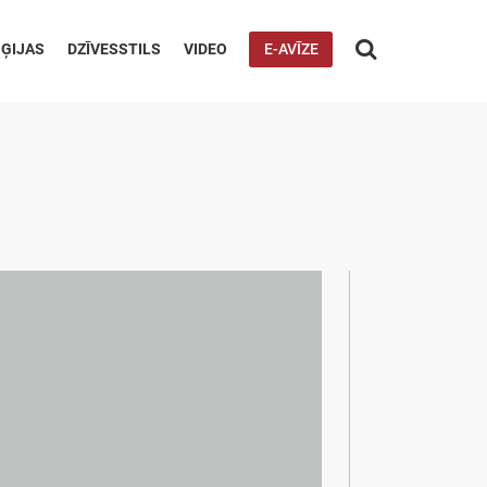

ĢIJAS
DZĪVESSTILS
VIDEO
E-AVĪZE