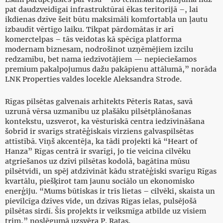
pat daudzveidīgai infrastruktūrai ēkas teritorijā –, lai
ikdienas dzīve šeit būtu maksimāli komfortabla un ļautu
izbaudīt vērtīgo laiku. Tikpat pārdomātas ir arī
komerctelpas – tās veidotas kā spēcīga platforma
modernam biznesam, nodrošinot uzņēmējiem izcilu
redzamību, bet nama iedzīvotājiem — nepieciešamos
premium pakalpojumus dažu pakāpienu attālumā,” norāda
LNK Properties valdes locekle Aleksandra Strode.
Rīgas pilsētas galvenais arhitekts Pēteris Ratas, savā
uzrunā vērsa uzmanību uz plašāku pilsētplānošanas
kontekstu, uzsverot, ka vēsturiskā centra iedzīvināšana
šobrīd ir svarīgs stratēģiskais virziens galvaspilsētas
attīstībā. Viņš akcentēja, ka tādi projekti kā “Heart of
Hanza” Rīgas centrā ir svarīgi, jo tie veicina cilvēku
atgriešanos uz dzīvi pilsētas kodolā, bagātina mūsu
pilsētvidi, un spēj atdzīvināt kādu stratēģiski svarīgu Rīgas
kvartālu, piešķirot tam jaunu sociālo un ekonomisko
enerģiju. “Mums būtiskas ir trīs lietas – cilvēki, skaista un
pievilcīga dzīves vide, un dzīvas Rīgas ielas, pulsējošā
pilsētas sirdī. Šis projekts ir veiksmīga atbilde uz visiem
trim,” noslēgumā uzsvēra P. Ratas.