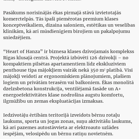
Pasākums norisinājās ēkas pirmajā stāvā izvietotajās
komerctelpās. Tās īpaši piemērotas premium klases
konceptveikaliem, dizaina saloniem, estētikas un veselības
klīnikām, kā arī mūsdienīgiem birojiem un pakalpojumu
sniedzējiem.
“Heart of Hanza” ir biznesa klases dzīvojamais komplekss
Rīgas klusajā centrā. Projektā izbūvēti 126 dzīvokļi – no
kompaktiem pilsētas apartamentiem līdz ekskluzīviem
penthouse tipa mājokļiem vairāk nekā 350 m² platībā. Visi
mājokļi veidoti ar ergonomiskiem plānojumiem, plašiem
logiem un privātām terasēm vai balkoniem. Ēkas monolītā
dzelzsbetona konstrukcija, ventilējamā fasāde un A+
energoefektivitātes klase nodrošina augstu komfortu,
ilgmūžību un zemas ekspluatācijas izmaksas.
Iedzīvotāju ērtībām teritorijā izveidots bērnu rotaļu
laukums, sporta un jogas zonas, suņu aktivitāšu laukums,
kā arī pazemes autostāvvieta ar elektroauto uzlādes
iespējām, velosipēdu un bērnu ratiņu novietnēm.