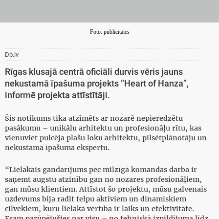
Foto: publicitātes
Db.lv
Rīgas klusajā centrā oficiāli durvis vēris jauns
nekustamā īpašuma projekts “Heart of Hanza”,
informē projekta attīstītāji.
Šis notikums tika atzīmēts ar nozarē nepieredzētu
pasākumu – unikālu arhitektu un profesionāļu rītu, kas
vienuviet pulcēja plašu loku arhitektu, pilsētplānotāju un
nekustamā īpašuma ekspertu.
“Lielākais gandarījums pēc milzīgā komandas darba ir
saņemt augstu atzinību gan no nozares profesionāļiem,
gan mūsu klientiem. Attīstot šo projektu, mūsu galvenais
uzdevums bija radīt telpu aktīviem un dinamiskiem
cilvēkiem, kuru lielākā vērtība ir laiks un efektivitāte.
Esam parūpējušies par visu – no tehniskā izpildījuma līdz