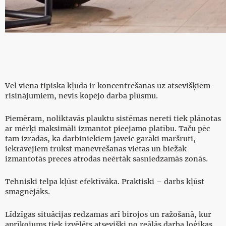
Vēl viena tipiska kļūda ir koncentrēšanās uz atsevišķiem
risinājumiem, nevis kopējo darba plūsmu.
Piemēram, noliktavās plauktu sistēmas nereti tiek plānotas
ar mērķi maksimāli izmantot pieejamo platību. Taču pēc
tam izrādās, ka darbiniekiem jāveic garāki maršruti,
iekrāvējiem trūkst manevrēšanas vietas un biežāk
izmantotās preces atrodas neērtāk sasniedzamās zonās.
Tehniski telpa kļūst efektīvāka. Praktiski – darbs kļūst
smagnējāks.
Līdzīgas situācijas redzamas arī birojos un ražošanā, kur
aprīkojums tiek izvēlēts atsevišķi no reālās darba loģikas.