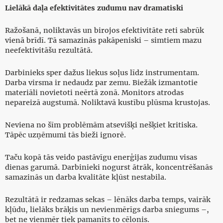
Lielākā daļa efektivitātes zudumu nav dramatiski
Ražošanā, noliktavās un birojos efektivitāte reti sabrūk
vienā brīdī. Tā samazinās pakāpeniski – simtiem mazu
neefektivitāšu rezultātā.
Darbinieks sper dažus liekus soļus līdz instrumentam.
Darba virsma ir nedaudz par zemu. Biežāk izmantotie
materiāli novietoti neērtā zonā. Monitors atrodas
nepareizā augstumā. Noliktavā kustību plūsma krustojas.
Neviena no šīm problēmām atsevišķi nešķiet kritiska.
Tāpēc uzņēmumi tās bieži ignorē.
Taču kopā tās veido pastāvīgu enerģijas zudumu visas
dienas garumā. Darbinieki nogurst ātrāk, koncentrēšanās
samazinās un darba kvalitāte kļūst nestabila.
Rezultātā ir redzamas sekas – lēnāks darba temps, vairāk
kļūdu, lielāks brāķis un nevienmērīgs darba sniegums –,
bet ne vienmēr tiek pamanīts to cēlonis.