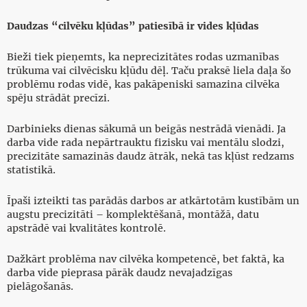
Daudzas “cilvēku kļūdas” patiesībā ir vides kļūdas
Bieži tiek pieņemts, ka neprecizitātes rodas uzmanības
trūkuma vai cilvēcisku kļūdu dēļ. Taču praksē liela daļa šo
problēmu rodas vidē, kas pakāpeniski samazina cilvēka
spēju strādāt precīzi.
Darbinieks dienas sākumā un beigās nestrādā vienādi. Ja
darba vide rada nepārtrauktu fizisku vai mentālu slodzi,
precizitāte samazinās daudz ātrāk, nekā tas kļūst redzams
statistikā.
Īpaši izteikti tas parādās darbos ar atkārtotām kustībām un
augstu precizitāti – komplektēšanā, montāžā, datu
apstrādē vai kvalitātes kontrolē.
Dažkārt problēma nav cilvēka kompetencē, bet faktā, ka
darba vide pieprasa pārāk daudz nevajadzīgas
pielāgošanās.