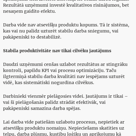
Rezultātā uzņēmumi investē kvalitatīvos risinājumos, bet
nesaņem gaidīto efektu.
Darba vide nav atsevišķu produktu kopums. Tā ir sistēma,
kas vai nu palīdz uzturēt stabilu darba sniegumu, vai
pakāpeniski to destabilizē.
Stabila produktivitāte nav tikai cilvēku jautājums
Daudzi uzņēmumi cenšas uzlabot rezultātus ar stingrāku
kontroli, papildu KPI vai procesu optimizāciju. Taču
ilgtermiņā stabilu darba kvalitāti nav iespējams uzturēt
vidē, kas sistemātiski nogurdina cilvēkus.
Darbinieki vienmēr pielāgosies videi. Jautājums ir tikai –
vai šī pielāgošanās palīdz strādāt efektīvāk, vai
pakāpeniski samazina darba spējas.
Lai darba vide patiešām uzlabotu procesus, nepietiek ar
atsevišķu produktu nomaiņu. Nepieciešams skatīties uz
telpu, darba plūsmu, kustību loģiku un aprīkojumu kā