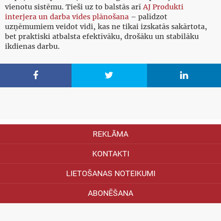
vienotu sistēmu. Tieši uz to balstās arī
AJ Produkti
interjera un darba vides plānošana
– palīdzot
uzņēmumiem veidot vidi, kas ne tikai izskatās sakārtota,
bet praktiski atbalsta efektīvāku, drošāku un stabilāku
ikdienas darbu.



REKLĀMA
KONTAKTI
LIETOŠANAS NOTEIKUMI
ABONĒŠANA