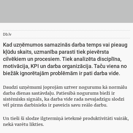
Db.lv
Kad uzņēmumos samazinās darba temps vai pieaug
kļūdu skaits, uzmanība parasti tiek pievērsta
cilvēkiem un procesiem. Tiek analizēta disciplīna,
motivācija, KPI un darba organizācija. Taču viena no
biežāk ignorētajām problēmām ir pati darba vide.
Daudzi uzņēmumi joprojām uztver nogurumu kā normālu
darba dienas sastāvdaļu. Patiesībā nogurums bieži ir
sistēmisks signāls, ka darba vide rada nevajadzīgu slodzi
vēl pirms darbinieks ir paveicis savu reālo darbu.
Un tieši šī slodze ilgtermiņā ietekmē produktivitāti vairāk,
nekā varētu likties.