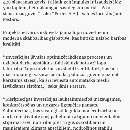
428 slaucamas govis. Pašlaik ganāmpulks ir izaudzis līdz
500 lopiem, bet nākamgad sasniegsim mērķi – 620
slaucamas govis,” saka “Pērles A.A.J” valdes loceklis Jānis
Pastars.
Projekta ietvaros uzbūvēta jauna lopu novietne un
moderna skābbarības glabātuve, kas būtiski uzlabo barības
kvalitāti.
“Investīcijas ļāvušas optimizēt ikdienas procesus un
uzlabot darba apstākļus. Būtiski uzlabota arī lopu
labturība. Lopu novietnēs uzstādīti ventilatori, kas būs
īpaši nozīmīgi vasaras periodā, palīdzot govīm mazināt
karstuma stresu, kā arī ieviesta automātiska mēslu
izvākšanas sistēma,” saka Jānis Pastars.
“Mērķtiecīgas investīcijas lauksaimniecībā ir izaugsmes,
konkurētspējas un nozares ilgtspējas pamats.
Saimniecības, kas stratēģiski iegulda modernizācijā un
darba efektivitātē spēj palielināt ražīgumu un vienlaikus
stiprināt savu noturību pret tirgus svārstībām un
mainīgajiem klimata apstākļiem, nodrošinot stabilu