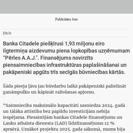
Publicitātes foto
Db.lv
Banka Citadele piešķīrusi 1,93 miljonu eiro
ilgtermiņa aizdevumu piena lopkopības uzņēmumam
“Pērles A.A.J.”. Finansējums novirzīts
piensaimniecības infrastruktūras paplašināšanai un
pakāpeniski apgūts trīs secīgās būvniecības kārtās.
Šāda pieeja ļāva jau būvdarbu laikā pakāpeniski palielināt
ganāmpulku un kāpināt ražošanas apjomu.
“Saimniecība maksimālo kapacitāti sasniedza 2024. gadā
un tālāka attīstība bez papildu investīcijām nebija
iespējama. Piesaistījām bankas Citadele finansējumu un
Lauku atbalsta dienesta (LAD) līdzfinansējumu 12 %
apmērā. Uzsākot projektu 2025. gada sākumā, mums bija