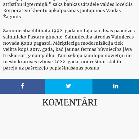
attīstību ilgtermiņā,” saka bankas Citadele valdes loceklis
Korporatīvo klientu apkalpošanas jautājumos Vaidas
Žagūnis.
Saimniecība dibināta 1992. gadā un tajā jau divās paaudzēs
saimnieko Pastaru ģimene. Saimniecība atrodas Valmieras
novada Ķoņu pagastā. Mērķtiecīga modernizācija tiek
veikta kopš 2017. gada, kad jaunas fermas būvniecība ļāva
trīskāršot ganāmpulku. Tam sekoja jaunlopu novietņu un
mēslu krātuves izbūve 2022. gadā, nodrošinot stabilu
pāreju uz pašreizējo paplašināšanās posmu.



KOMENTĀRI