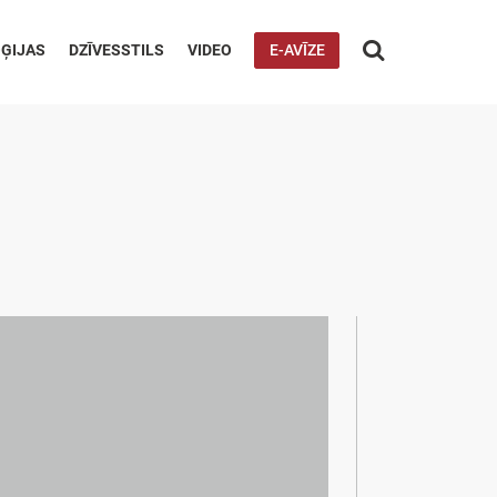

ĢIJAS
DZĪVESSTILS
VIDEO
E-AVĪZE