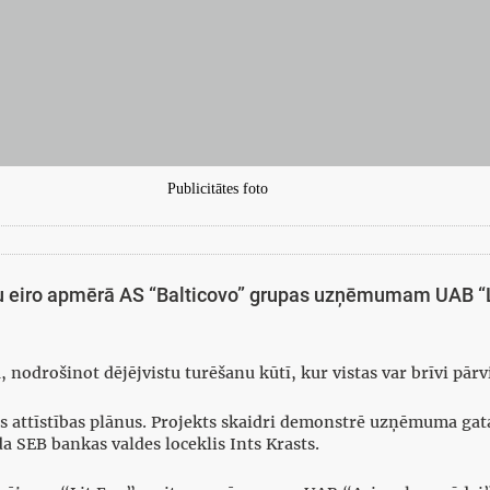
Publicitātes foto
u eiro apmērā AS “Balticovo” grupas uzņēmumam UAB “Li
 nodrošinot dējējvistu turēšanu kūtī, kur vistas var brīvi pārvi
 attīstības plānus. Projekts skaidri demonstrē uzņēmuma gat
a SEB bankas valdes loceklis Ints Krasts.