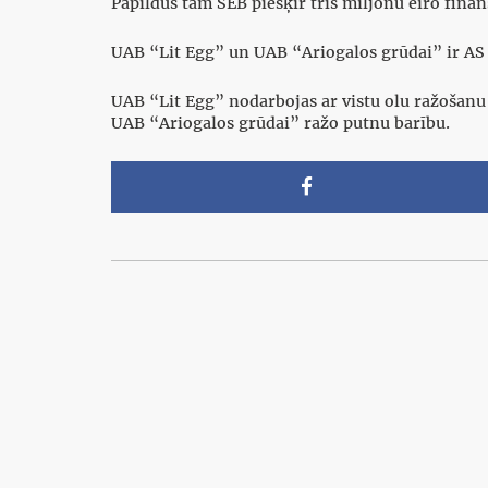
Papildus tam SEB piešķir trīs miljonu eiro fi
UAB “Lit Egg” un UAB “Ariogalos grūdai” ir AS 
UAB “Lit Egg” nodarbojas ar vistu olu ražošanu
UAB “Ariogalos grūdai” ražo putnu barību.
