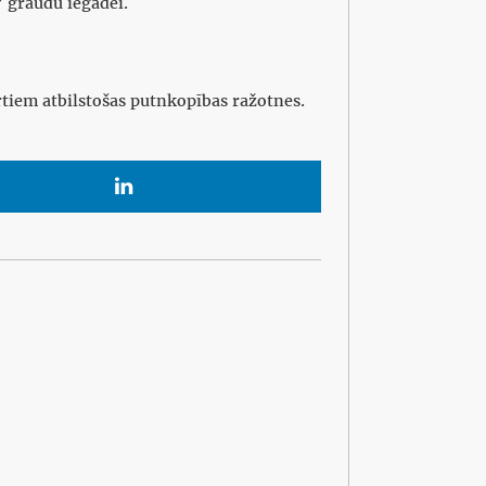
 graudu iegādei.
tiem atbilstošas putnkopības ražotnes.
