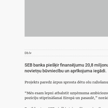
Db.lv
SEB banka piešķir finansējumu 20,8 miljon
novietņu būvniecību un aprīkojuma iegādi.
Projekts paredz ārpus sprosta dētu olu ražošanu,
“Mēs esam lepni atbalstīt uzņēmuma ambiciozos
pozīciju stiprināšanai Eiropā un pasaulē,” norād