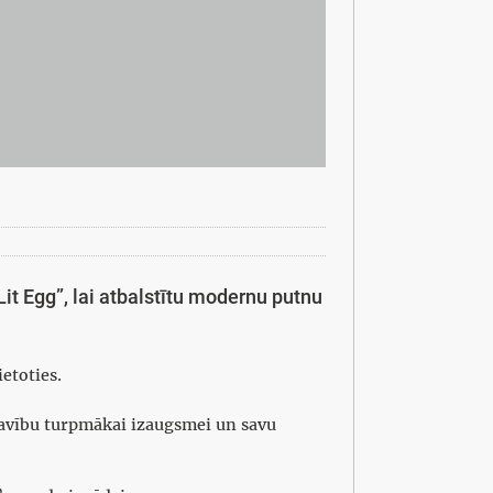
t Egg”, lai atbalstītu modernu putnu
etoties.
avību turpmākai izaugsmei un savu