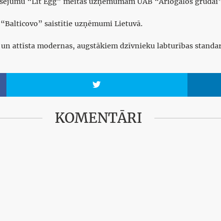
nansējumu “Lit Egg” meitas uzņēmumam UAB “Ariogalos grūdai”
“Balticovo” saistītie uzņēmumi Lietuvā.
 un attīsta modernas, augstākiem dzīvnieku labturības standar

KOMENTĀRI