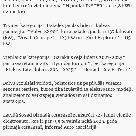
km, bet trešo vietu ieņēma "Hyundai INSTER" ar 12,8 kWh
uz 100 km.
Tikmēr kategorijā "Uzlādes jaudas līderi" balvas
pasniegtas "Volvo EX90", kura uzlādes jauda ir 137 kilovati
(kW), "Voyah Courage" - 123 kW un "Ford Explorer" - 115
kW.
Vienlaikus kategorijā "Garākais ceļa līderis 2021-2025"
par uzvarētāju atzīts "Hyundai Ioniq 6", bet kategorijā
"Efektivitātes līderis 2021-2025" - "Renault Zoe E-Tech".
Balvu rezultāti veidoti, balstoties uz pagājušās vasaras
sezonas testiem, kuros tika izvērtēti 18 elektroauto modeļi,
analizējot to veiktspēju vienādos un salīdzināmos
apstākļos.
Latvijā šogad pirmajā ceturksnī reģistrēti 323 jauni vieglie
elektroauto, kas ir par 9,9% vairāk nekā 2025. gada
pirmajā ceturksnī, informē Auto asociācijā.