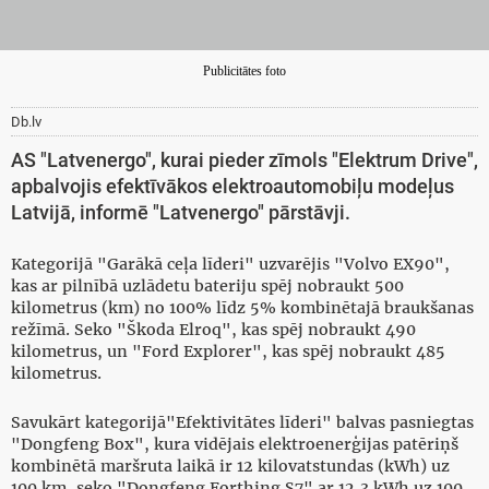
Publicitātes foto
Db.lv
AS "Latvenergo", kurai pieder zīmols "Elektrum Drive",
apbalvojis efektīvākos elektroautomobiļu modeļus
Latvijā, informē "Latvenergo" pārstāvji.
Kategorijā "Garākā ceļa līderi" uzvarējis "Volvo EX90",
kas ar pilnībā uzlādetu bateriju spēj nobraukt 500
kilometrus (km) no 100% līdz 5% kombinētajā braukšanas
režīmā. Seko "Škoda Elroq", kas spēj nobraukt 490
kilometrus, un "Ford Explorer", kas spēj nobraukt 485
kilometrus.
Savukārt kategorijā"Efektivitātes līderi" balvas pasniegtas
"Dongfeng Box", kura vidējais elektroenerģijas patēriņš
kombinētā maršruta laikā ir 12 kilovatstundas (kWh) uz
100 km, seko "Dongfeng Forthing S7" ar 12,3 kWh uz 100