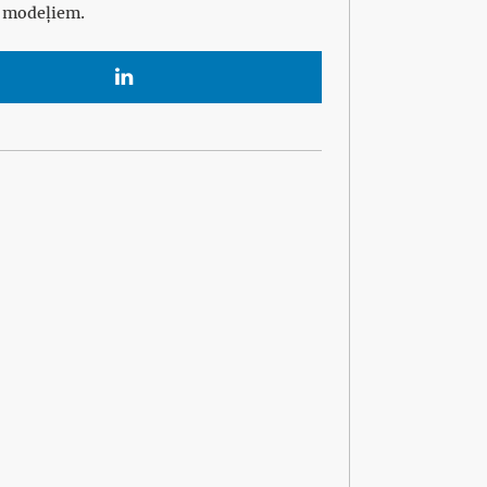
m modeļiem.
