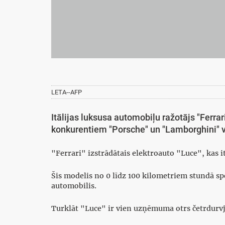
LETA--AFP
Itālijas luksusa automobiļu ražotājs "Ferra
konkurentiem "Porsche" un "Lamborghini" 
"Ferrari" izstrādātais elektroauto "Luce", kas 
Šis modelis no 0 līdz 100 kilometriem stundā spē
automobilis.
Turklāt "Luce" ir vien uzņēmuma otrs četrdurvj