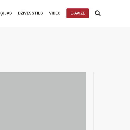

ĢIJAS
DZĪVESSTILS
VIDEO
E-AVĪZE