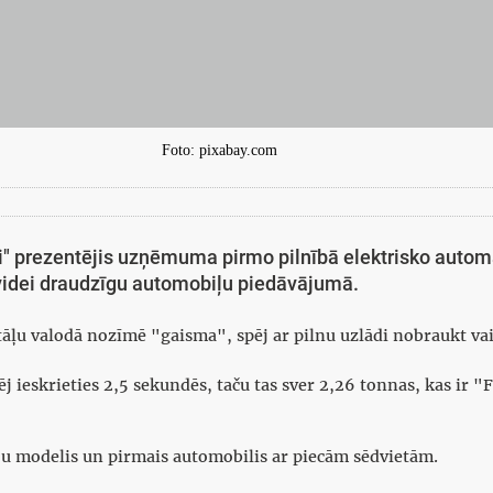
Foto: pixabay.com
ri" prezentējis uzņēmuma pirmo pilnībā elektrisko autom
videi draudzīgu automobiļu piedāvājumā.
itāļu valodā nozīmē "gaisma", spēj ar pilnu uzlādi nobraukt va
j ieskrieties 2,5 sekundēs, taču tas sver 2,26 tonnas, kas ir "
u modelis un pirmais automobilis ar piecām sēdvietām.