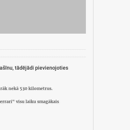
ašīnu, tādējādi pievienojoties
irāk nekā 530 kilometrus.
Ferrari" visu laiku smagākais