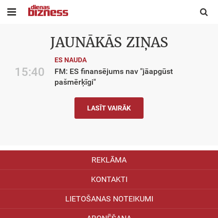


JAUNĀKĀS ZIŅAS
ES NAUDA
15:40
FM: ES finansējums nav "jāapgūst
pašmērķīgi"
LASĪT VAIRĀK
REKLĀMA
KONTAKTI
LIETOŠANAS NOTEIKUMI