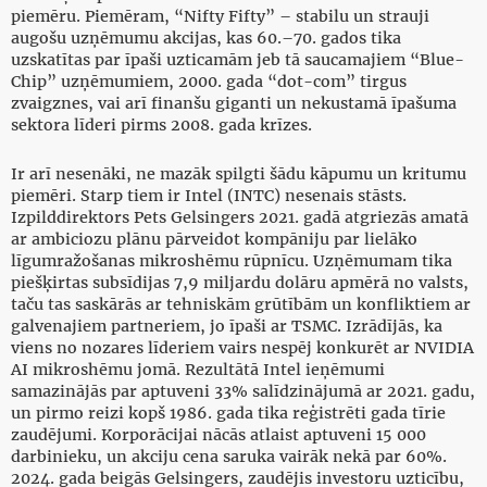
piemēru. Piemēram, “Nifty Fifty” – stabilu un strauji
augošu uzņēmumu akcijas, kas 60.–70. gados tika
uzskatītas par īpaši uzticamām jeb tā saucamajiem “Blue-
Chip” uzņēmumiem, 2000. gada “dot-com” tirgus
zvaigznes, vai arī finanšu giganti un nekustamā īpašuma
sektora līderi pirms 2008. gada krīzes.
Ir arī nesenāki, ne mazāk spilgti šādu kāpumu un kritumu
piemēri. Starp tiem ir Intel (INTC) nesenais stāsts.
Izpilddirektors Pets Gelsingers 2021. gadā atgriezās amatā
ar ambiciozu plānu pārveidot kompāniju par lielāko
līgumražošanas mikroshēmu rūpnīcu. Uzņēmumam tika
piešķirtas subsīdijas 7,9 miljardu dolāru apmērā no valsts,
taču tas saskārās ar tehniskām grūtībām un konfliktiem ar
galvenajiem partneriem, jo īpaši ar TSMC. Izrādījās, ka
viens no nozares līderiem vairs nespēj konkurēt ar NVIDIA
AI mikroshēmu jomā. Rezultātā Intel ieņēmumi
samazinājās par aptuveni 33% salīdzinājumā ar 2021. gadu,
un pirmo reizi kopš 1986. gada tika reģistrēti gada tīrie
zaudējumi. Korporācijai nācās atlaist aptuveni 15 000
darbinieku, un akciju cena saruka vairāk nekā par 60%.
2024. gada beigās Gelsingers, zaudējis investoru uzticību,