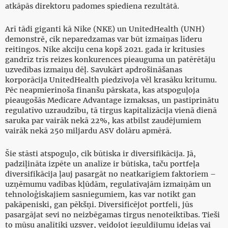
atkāpās direktoru padomes spiediena rezultātā.
Arī tādi giganti kā Nike (NKE) un UnitedHealth (UNH)
demonstrē, cik neparedzamas var būt izmaiņas līderu
reitingos. Nike akciju cena kopš 2021. gada ir kritusies
gandrīz trīs reizes konkurences pieauguma un patērētāju
uzvedības izmaiņu dēļ. Savukārt apdrošināšanas
korporācija UnitedHealth piedzīvoja vēl krasāku kritumu.
Pēc neapmierinoša finanšu pārskata, kas atspoguļoja
pieaugošās Medicare Advantage izmaksas, un pastiprinātu
regulatīvo uzraudzību, tā tirgus kapitalizācija vienā dienā
saruka par vairāk nekā 22%, kas atbilst zaudējumiem
vairāk nekā 250 miljardu ASV dolāru apmērā.
Šie stāsti atspoguļo, cik būtiska ir diversifikācija. Jā,
padziļināta izpēte un analīze ir būtiska, taču portfeļa
diversifikācija ļauj pasargāt no neatkarīgiem faktoriem –
uzņēmumu vadības kļūdām, regulatīvajām izmaiņām un
tehnoloģiskajiem sasniegumiem, kas var notikt gan
pakāpeniski, gan pēkšņi. Diversificējot portfeli, jūs
pasargājat sevi no neizbēgamas tirgus nenoteiktības. Tieši
to mūsu analītiķi uzsver, veidojot ieguldījumu idejas vai