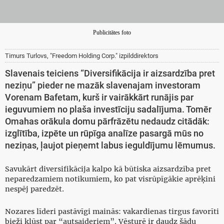
Publicitātes foto
Timurs Turlovs, "Freedom Holding Corp." izpilddirektors
Slavenais teiciens “Diversifikācija ir aizsardzība pret
neziņu” pieder ne mazāk slavenajam investoram
Vorenam Bafetam, kurš ir vairākkārt runājis par
ieguvumiem no plaša investīciju sadalījuma. Tomēr
Omahas orākula domu pārfrāzētu nedaudz citādāk:
izglītība, izpēte un rūpīga analīze pasargā mūs no
neziņas, ļaujot pieņemt labus ieguldījumu lēmumus.
Savukārt diversifikācija kalpo kā būtiska aizsardzība pret
neparedzamiem notikumiem, ko pat visrūpīgākie aprēķini
nespēj paredzēt.
Nozares līderi pastāvīgi mainās: vakardienas tirgus favorīti
bieži kļūst par “autsaideriem”. Vēsturē ir daudz šādu