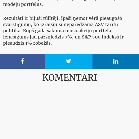
modeļu portfeļus.
Rezultāti ir bijuši tūlītēji, īpaši ņemot vērā pieaugošo
svārstīgumu, ko izraisījusi neparedzamā ASV tarifu
politika. Kopš gada sākuma mūsu akciju portfeļa
ienesīgums jau pārsniedzis 7%, un S&P 500 indekss ir
pieaudzis 1% robežās.



KOMENTĀRI