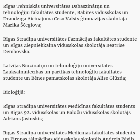
Rīgas Tehniskās universitātes Dabaszinātņu un
tehnoloģiju fakultātes studente, Babītes vidusskolas un
Draudzīgā Aicinājuma Cēsu Valsts ģimnāzijas skolotāja
Marika Ščeglova;
Rīgas Stradiņa universitātes Farmācijas fakultātes studente
un Rīgas Ziepniekkalna vidusskolas skolotāja Beatrise
Dembovska;
Latvijas Biozinātņu un tehnoloģiju universitātes
Lauksaimniecības un pārtikas tehnoloģiju fakultātes
studente un Bēnes pamatskolas skolotāja Alise Glūzda;
Bioloģijā:
Rīgas Stradiņa universitātes Medicīnas fakultātes students
un Rīgas 92. vidusskolas un Baložu vidusskolas skolotājs
Adrians Jasinskis;
Rīgas Stradiņa universitātes Medicīnas fakultātes students
un Eiropas tālmācības vidusskolas skolotājs Andrejs Pāvils