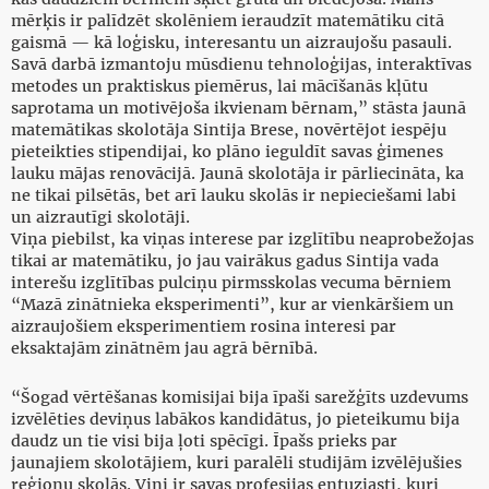
mērķis ir palīdzēt skolēniem ieraudzīt matemātiku citā
gaismā — kā loģisku, interesantu un aizraujošu pasauli.
Savā darbā izmantoju mūsdienu tehnoloģijas, interaktīvas
metodes un praktiskus piemērus, lai mācīšanās kļūtu
saprotama un motivējoša ikvienam bērnam,” stāsta jaunā
matemātikas skolotāja Sintija Brese, novērtējot iespēju
pieteikties stipendijai, ko plāno ieguldīt savas ģimenes
lauku mājas renovācijā. Jaunā skolotāja ir pārliecināta, ka
ne tikai pilsētās, bet arī lauku skolās ir nepieciešami labi
un aizrautīgi skolotāji.
Viņa piebilst, ka viņas interese par izglītību neaprobežojas
tikai ar matemātiku, jo jau vairākus gadus Sintija vada
interešu izglītības pulciņu pirmsskolas vecuma bērniem
“Mazā zinātnieka eksperimenti”, kur ar vienkāršiem un
aizraujošiem eksperimentiem rosina interesi par
eksaktajām zinātnēm jau agrā bērnībā.
“Šogad vērtēšanas komisijai bija īpaši sarežģīts uzdevums
izvēlēties deviņus labākos kandidātus, jo pieteikumu bija
daudz un tie visi bija ļoti spēcīgi. Īpašs prieks par
jaunajiem skolotājiem, kuri paralēli studijām izvēlējušies
reģionu skolās. Viņi ir savas profesijas entuziasti, kuri