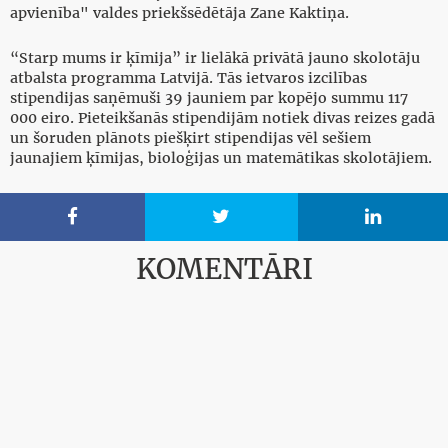
apvienība" valdes priekšsēdētāja Zane Kaktiņa.
“Starp mums ir ķīmija” ir lielākā privātā jauno skolotāju
atbalsta programma Latvijā. Tās ietvaros izcilības
stipendijas saņēmuši 39 jauniem par kopējo summu 117
000 eiro. Pieteikšanās stipendijām notiek divas reizes gadā
un šoruden plānots piešķirt stipendijas vēl sešiem
jaunajiem ķīmijas, bioloģijas un matemātikas skolotājiem.



KOMENTĀRI