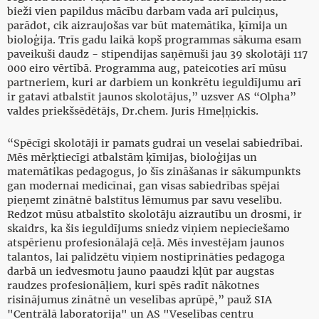
bieži vien papildus mācību darbam vada arī pulciņus,
parādot, cik aizraujošas var būt matemātika, ķīmija un
bioloģija. Trīs gadu laikā kopš programmas sākuma esam
paveikuši daudz - stipendijas saņēmuši jau 39 skolotāji 117
000 eiro vērtībā. Programma aug, pateicoties arī mūsu
partneriem, kuri ar darbiem un konkrētu ieguldījumu arī
ir gatavi atbalstīt jaunos skolotājus,” uzsver AS “Olpha”
valdes priekšsēdētājs, Dr.chem. Juris Hmeļņickis.
“Spēcīgi skolotāji ir pamats gudrai un veselai sabiedrībai.
Mēs mērķtiecīgi atbalstām ķīmijas, bioloģijas un
matemātikas pedagogus, jo šīs zināšanas ir sākumpunkts
gan modernai medicīnai, gan visas sabiedrības spējai
pieņemt zinātnē balstītus lēmumus par savu veselību.
Redzot mūsu atbalstīto skolotāju aizrautību un drosmi, ir
skaidrs, ka šis ieguldījums sniedz viņiem nepieciešamo
atspērienu profesionālajā ceļā. Mēs investējam jaunos
talantos, lai palīdzētu viņiem nostiprināties pedagoga
darbā un iedvesmotu jauno paaudzi kļūt par augstas
raudzes profesionāļiem, kuri spēs radīt nākotnes
risinājumus zinātnē un veselības aprūpē,” pauž SIA
"Centrālā laboratorija" un AS "Veselības centru