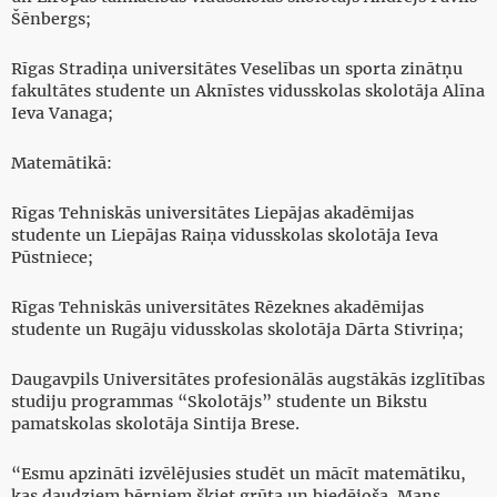
Šēnbergs;
Rīgas Stradiņa universitātes Veselības un sporta zinātņu
fakultātes studente un Aknīstes vidusskolas skolotāja Alīna
Ieva Vanaga;
Matemātikā:
Rīgas Tehniskās universitātes Liepājas akadēmijas
studente un Liepājas Raiņa vidusskolas skolotāja Ieva
Pūstniece;
Rīgas Tehniskās universitātes Rēzeknes akadēmijas
studente un Rugāju vidusskolas skolotāja Dārta Stivriņa;
Daugavpils Universitātes profesionālās augstākās izglītības
studiju programmas “Skolotājs” studente un Bikstu
pamatskolas skolotāja Sintija Brese.
“Esmu apzināti izvēlējusies studēt un mācīt matemātiku,
kas daudziem bērniem šķiet grūta un biedējoša. Mans