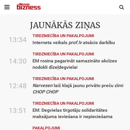


JAUNĀKĀS ZIŅAS
TIRDZNIECĪBA UN PAKALPOJUMI
13:34
Interneta veikals
prof.lv
atsācis darbību
TIRDZNIECĪBA UN PAKALPOJUMI
14:30
EM rosina pagarināt samazināto akcīzes
nodokli dīzeļdegvielai
TIRDZNIECĪBA UN PAKALPOJUMI
12:48
Narvesen
laiž klajā jaunu privāto preču zīmi
CHOP CHOP
TIRDZNIECĪBA UN PAKALPOJUMI
13:51
EM: Degvielas tirgotāju solidaritātes
maksājuma ieviešana ir nepieciešama
PAKALPOJUMI