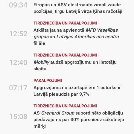
09:34
Eiropas un ASV elektroauto zīmoli zaudē
pozīcijas, tirgu Latvijā virza Ķīnas ražotāji
TIRDZNIECĪBA UN PAKALPOJUMI
Atklāta jauna apvienotā
MFD Veselības
12:52
grupas
un
Latvijas Amerikas acu centra
filiāle
TIRDZNIECĪBA UN PAKALPOJUMI
12:40
Mobilly
audzē apgrozījumu un lietotāju
skaitu
PAKALPOJUMI
07:17
Apgrozījums no azartspēlēm 1.ceturksnī
Latvijā pieaudzis par 9,7%
TIRDZNIECĪBA UN PAKALPOJUMI
AS
Grenardi Group
subordinēto obligāciju
15:08
piedāvājums par 30% pārsniedz sākotnējo
mērķi