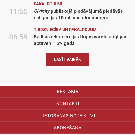
PAKALPOJUMI
11:55
Civinity
publiskajā piedāvājumā piedāvās
obligācijas 15 miljonu eiro apmērā
TIRDZNIECĪBA UN PAKALPOJUMI
06:59
Baltijas e-komercijas tirgus varētu augt par
aptuveni 15% gadā
LASĪT VAIRĀK
REKLĀMA
KONTAKTI
LIETOŠANAS NOTEIKUMI
ABONĒŠANA