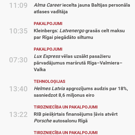
11:09
Alma Career
iecelta jauna Baltijas personāla
atlases vadītāja
PAKALPOJUMI
10:35
Kleinbergs:
Latvenergo
grasās celt maksu
par Rīgai piegādāto siltumu
PAKALPOJUMI
Lux Express
vēlas uzsākt pasažieru
07:30
pārvadājumus maršrutā Rīga–Valmiera–
Valka
TEHNOLOĢIJAS
13:40
Helmes Latvia
apgrozījums audzis par 18%,
sasniedzot 8,6 miljonus eiro
TIRDZNIECĪBA UN PAKALPOJUMI
13:22
RIB piešķirtais finansējums ļāvis atvērt
Porsche
autosalonu Rīgā
TIRDZNIECĪBA UN PAKALPOJUMI