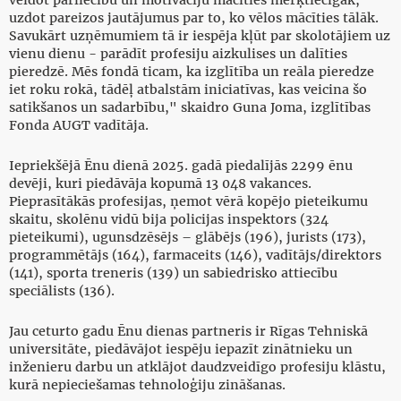
veidot pārliecību un motivāciju mācīties mērķtiecīgāk,
uzdot pareizos jautājumus par to, ko vēlos mācīties tālāk.
Savukārt uzņēmumiem tā ir iespēja kļūt par skolotājiem uz
vienu dienu - parādīt profesiju aizkulises un dalīties
pieredzē. Mēs fondā ticam, ka izglītība un reāla pieredze
iet roku rokā, tādēļ atbalstām iniciatīvas, kas veicina šo
satikšanos un sadarbību," skaidro Guna Joma, izglītības
Fonda AUGT vadītāja.
Iepriekšējā Ēnu dienā 2025. gadā piedalījās 2299 ēnu
devēji, kuri piedāvāja kopumā 13 048 vakances.
Pieprasītākās profesijas, ņemot vērā kopējo pieteikumu
skaitu, skolēnu vidū bija policijas inspektors (324
pieteikumi), ugunsdzēsējs – glābējs (196), jurists (173),
programmētājs (164), farmaceits (146), vadītājs/direktors
(141), sporta treneris (139) un sabiedrisko attiecību
speciālists (136).
Jau ceturto gadu Ēnu dienas partneris ir Rīgas Tehniskā
universitāte, piedāvājot iespēju iepazīt zinātnieku un
inženieru darbu un atklājot daudzveidīgo profesiju klāstu,
kurā nepieciešamas tehnoloģiju zināšanas.