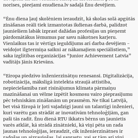
norises, pieejami enudiena.lv sadaļā Ēnu devējiem.
“Ēnu diena ļauj skolēniem ieraudzīt, kā skolas solā apgūtās
zināšanas reāli tiek izmantotas ikdienas darbā, palīdzot
jauniešiem labāk izprast dažādas profesijas un pieņemt
pārdomātākus lēmumus par savu nākotnes karjeru.
Vienlaikus tas ir vērtīgs ieguldījums arī darba devējiem -
veidojot ilgtermiņa saikni ar nākamajiem speciālistiem,”
saka izglītības organizācijas “Junior Achievement Latvia”
vadītājs Jānis Krievāns.
“Eiropa piedzīvo inženierzinātņu renesansi. Digitalizācija,
robotizācija, mākslīgā intelekta straujā attīstība,
nepieciešamība rast risinājumus klimata pārmaiņu
mazināšanai un vēlme izpētīt kosmosu vairo pieprasījumu
pēc tehniskām zināšanām un prasmēm. Ne tikai Latvijā,
bet visā Eiropā ir ļoti vajadzīgi jauni un talantīgi inženieri,
kuri varētu gan strādāt ar inovatīvām tehnoloģijām, gan
paši tās radīt. Ēnu dienā RTU ikkatrs bērns un jaunietis
varēs atklāt, kā strādā zinātnieki, kā viņi pēta un rada
jaunas tehnoloģijas, ieraudzīt, cik inženierzinātnes ir
radošas un aizraujošas, lai saprastu, vai ar tām arī viņi