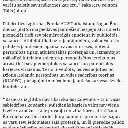
varētu saistīt savu nākotnes karjeru,” saka RTU rektors
Tālis Juhna.
Pateicoties izglītības Fonda AUGT atbalstam, šogad Ēnu
dienas platforma piedāvās jauniešiem iespēju ātri un ērti
piemeklēt tieši sev piemērotākās enudiena.lv publicētās
vakances. Atbildot tikai uz 11 jautājumiem, vakanču tests
palīdzēs jauniešiem apzināt savas intereses, noteikt
personības tipam atbilstošākās profesijas un, izmantojot
mākslīgā intelekta sniegtos personalizētos ieteikumus,
atrast tieši sev piemērotākās vakances un potenciālos
karjeras virzienus. Tests ir veidots, iedvesmojoties no
Džona Holanda personības un vides saderības teorijas
(RIASEC), pielāgojot to mūsdienu jauniešu karjeras izvēles
kontekstam.
“Karjeras izglītība nav tikai skolas uzdevums - tā ir visas
sabiedrības kopdarbs. Mūsdienās karjera vairs nav viena
izvēle uz mūžu - tā ir prasmju un zinātkāres attīstīšana.
Ēnu diena var būt brīdis, kurā jaunietis pirmo reizi sajūt:
es varu sevi iedomāties šajā profesijā, un šī pieredze palīdz