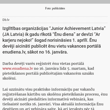
Foto: publicitātes
Db.lv
Izglītības organizācijas “Junior Achievement Latvia”
(JA Latvia) ik gadu rīkotā “Ēnu diena” ar devīzi “Ar
karjeru nejoko!” šogad norisināsies 1. aprīlī. Ēnu
devēji aicināti publicēt ēnu vietu vakances portālā
enudiena.lv, sākot no 16. janvāra.
Darba devēji varēs reģistrēt ēnu vietas portālā
www.enudiena.lv
no 16. janvāra līdz 5. martam, kad
pieteikšanos portālā publicētajām vakancēm uzsāks
skolēni.
Lai uzzinātu visu praktisko informāciju par vakanču
reģistrēšanas kārtību un skolēnu pieteikšanās procesu, ēnu
devēji aicināti piedalīties informatīvā vebinārā, kas
tiešsaistē notiks 16. janvārī. Visa aktuālā informācija Ēnu
devējiem un arī vebināra saite, kā arī ieraksts pēc tā