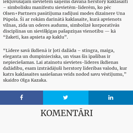
iekļuvušajām sievietēm saņems dāvanā herstory kaklasaiti
– simbolisku manifestu sievietēm-līderēm, ko pēc
Olsen+Partners pasūtījuma radījusi modes dizainere Una
Pūpola. Šī ar rokām darinātā kaklasaite, kurā apvienots
vilnas, zīda un oderes audums, simbolizē korporatīvās
disciplīnas un sievišķīgas pašapziņas vienotību — kā
“žaketi, kas apsieta ap kaklu”.
“Līdere savā ikdienā ir ļoti dažāda – stingra, maiga,
eleganta un dumpinieciska, un visas šīs īpašības ir
nepieciešamas. Lai atainotu sievietes-līderes ikdienas
dažādību, esam izstrādājuši herstory līderības valodu, kur
katrs kaklasaites sasiešanas veids nodod savu vēstījumu,”
skaidro Olga Kazaka.



KOMENTĀRI