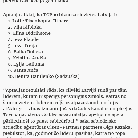
pieteikušas pēdējo gadu laikā.
Aptauja atklāj, ka TOP 10 biznesa sievietes Latvijā ir:
1. Lotte Tisenkopfa-Iltnere
2. Vija Kilbloka
3. Elīna Didrihsone
4. Ieva Plaude
5. Ieva Treija
6. Baiba Rubesa
7. Kristina Andža
8. Egija Gailuma
9. Santa Anča
10. Benita Danilenko (Sadauska)
“Aptaujas rezultāti rāda, ka cilvēki Latvijā runā par tām
līderēm, kurām ir spēcīgs personīgais zīmols. Katras no
šīm sievietēm-līderēm ceļš uz atpazīstamību ir bijis
atšķirīgs – viņas izmantojušas dažādus kanālus un pieejas.
Taču viņas vieno skaidra savas misijas apziņa un spēja
pārliecinoši to paust sabiedrībai,” saka sabiedrisko
attiecību aģentūras Olsen+Partners partnere Olga Kazaka,
piebilstot, ka, godinot šo līderu īpašības, katra no topā