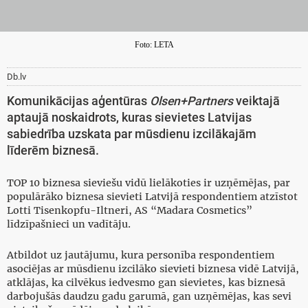
Foto: LETA
Db.lv
Komunikācijas aģentūras
Olsen+Partners
veiktajā
aptaujā noskaidrots, kuras sievietes Latvijas
sabiedrība uzskata par mūsdienu izcilākajām
līderēm biznesā.
TOP 10 biznesa sieviešu vidū lielākoties ir uzņēmējas, par
populārāko biznesa sievieti Latvijā respondentiem atzīstot
Lotti Tisenkopfu-Iltneri, AS “Madara Cosmetics”
līdzīpašnieci un vadītāju.
Atbildot uz jautājumu, kura personība respondentiem
asociējas ar mūsdienu izcilāko sievieti biznesa vidē Latvijā,
atklājas, ka cilvēkus iedvesmo gan sievietes, kas biznesā
darbojušās daudzu gadu garumā, gan uzņēmējas, kas sevi