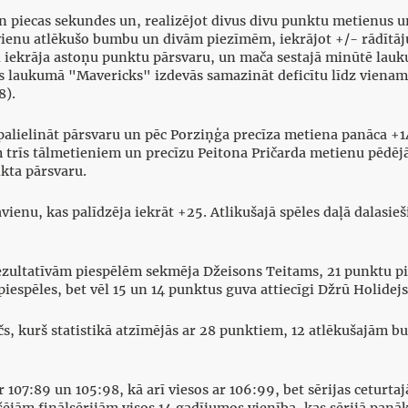
 un piecas sekundes un, realizējot divus divu punktu metienus
r vienu atlēkušo bumbu un divām piezīmēm, iekrājot +/- rādītāj
 iekrāja astoņu punktu pārsvaru, un mača sestajā minūtē lau
s laukumā "Mavericks" izdevās samazināt deficītu līdz vienam
8).
palielināt pārsvaru un pēc Porziņģa precīza metiena panāca +14.
iem trīs tālmetieniem un precīzu Peitona Pričarda metienu pēd
kta pārsvaru.
vienu, kas palīdzēja iekrāt +25. Atlikušajā spēles daļā dalasieš
zultatīvām piespēlēm sekmēja Džeisons Teitams, 21 punktu pi
iespēles, bet vēl 15 un 14 punktus guva attiecīgi Džrū Holidejs
, kurš statistikā atzīmējās ar 28 punktiem, 12 atlēkušajām 
07:89 un 105:98, kā arī viesos ar 106:99, bet sērijas ceturtajā
jām finālsērijām visos 14 gadījumos vienība, kas sērijā panāk