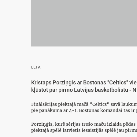
LETA
Kristaps Porziņģis ar Bostonas "Celtics" v
kļūstot par pirmo Latvijas basketbolistu -
Finālsērijas piektajā mačā "Celtics" savā laukum
pie panākuma ar 4-1. Bostonas komandai tas ir 
Porziņģis, kurš sērijas trešo maču izlaida pēdas
piektajā spēlē latvietis iesaistījās spēlē jau pirm