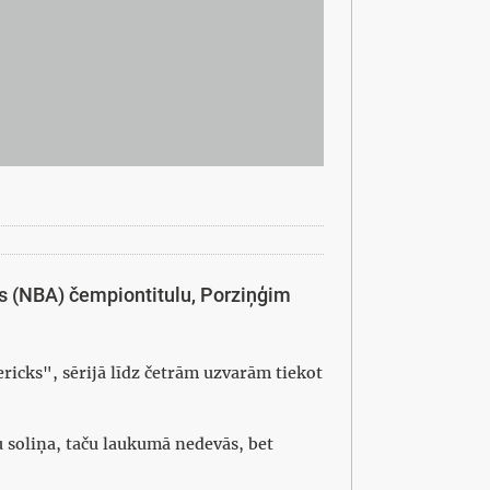
as (NBA) čempiontitulu, Porziņģim
ericks", sērijā līdz četrām uzvarām tiekot
tu soliņa, taču laukumā nedevās, bet