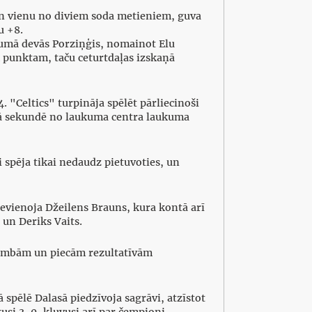
 un vienu no diviem soda metieniem, guva
u +8.
kumā devās Porziņģis, nomainot Elu
 punktam, taču ceturtdaļas izskaņā
 "Celtics" turpināja spēlēt pārliecinoši
ējā sekundē no laukuma centra laukuma
i spēja tikai nedaudz pietuvoties, un
evienoja Džeilens Brauns, kura kontā arī
 un Deriks Vaits.
bumbām un piecām rezultatīvām
 spēlē Dalasā piedzīvoja sagrāvi, atzīstot
usi 3-0, kļuvusi arī par čempioni.