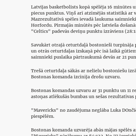
Latvijas basketbolists kopā spēlēja 16 minūtes
piecus punktus. Viņš arī atzīmējās statistikā a
Mazrezultatīvā spēles ievadā laukuma saimnieki
Horfordu. Pirmajās minūtēs pēc latvieša došanā
"Celtics" padevās deviņu punktu izrāviens (28:1
Savukārt otrajā ceturtdaļā bostonieši turpināja 
un otrās ceturtdaļas izskaņā pēc īsā laikā gūt
saimnieki puslaika pārtraukumā devās ar 21 pun
Trešā ceturtdaļa sākās ar nelielu bostoniešu izrā
Bostonas komanda izcīnīja drošu uzvaru.
Bostonas komandas uzvaru ar 31 punktu un 11 re
astoņas atlēkušās bumbas un sešas rezultatīvas p
"Mavericks" no zaudējuma neglāba Luka DOnčičs
piespēlēm.
Bostonas komanda uzvarēja abās mājas spēlēs ar 1
"Mavericks" pārākumu ar 84:122. No 77 iepriekšē