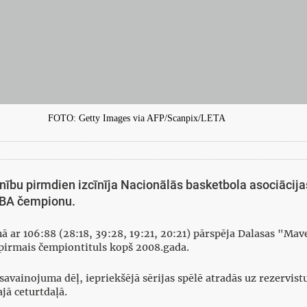
FOTO: Getty Images via AFP/Scanpix/LETA
ienību pirmdien izcīnīja Nacionālās basketbola asociācij
 NBA čempionu.
ā ar 106:88 (28:18, 39:28, 19:21, 20:21) pārspēja Dalasas "Mav
pirmais čempiontituls kopš 2008.gada.
 savainojuma dēļ, iepriekšējā sērijas spēlē atradās uz rezervis
ajā ceturtdaļā.