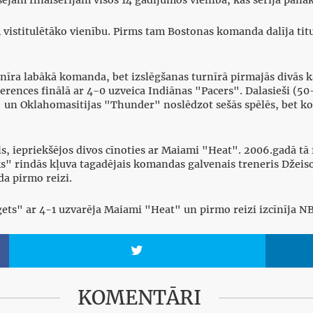
 vistitulētāko vienību. Pirms tam Bostonas komanda dalīja tit
nīra labākā komanda, bet izslēgšanas turnīrā pirmajās divās 
rences finālā ar 4-0 uzveica Indiānas "Pacers". Dalasieši (50
" un Oklahomasitijas "Thunder" noslēdzot sešās spēlēs, bet ko
ls, iepriekšējos divos cīnoties ar Maiami "Heat". 2006.gadā tā f
" rindās kļuva tagadējais komandas galvenais treneris Džeison
da pirmo reizi.
gets" ar 4-1 uzvarēja Maiami "Heat" un pirmo reizi izcīnīja N

KOMENTĀRI