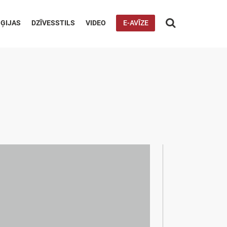

ĢIJAS
DZĪVESSTILS
VIDEO
E-AVĪZE