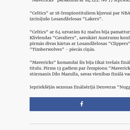
"Celtics" ar 18 čempiontituliem kļuvusi par NBA
izcīnījušo Losandželosas "Lakers".
"Celtics" ar 64 uzvarām 82 mačos bija pamattur
Klīvlendas "Cavaliers", savukārt Austrumu konfe
pirmās divas kārtas ar Losandželosas "Clippers
"Timberwolves" - piecās cīņās.
"Mavericks" komandai šis bija tikai trešais finā
titulu. Pirms 13 gadiem par čempionu "Mavericks
stūrmanis Džo Mazulla, savas vienības finālā va
Iepriekšējās sezonas finālsērijā Denveras "Nug
