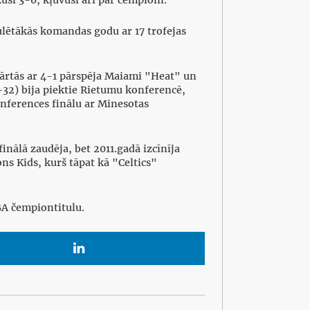
ulētākās komandas godu ar 17 trofejas
kārtās ar 4-1 pārspēja Maiami "Heat" un
-32) bija piektie Rietumu konferencē,
nferences finālu ar Minesotas
inālā zaudēja, bet 2011.gadā izcīnīja
s Kids, kurš tāpat kā "Celtics"
BA čempiontitulu.
