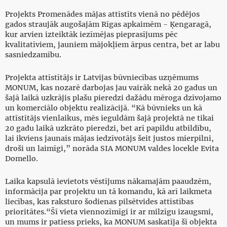
Projekts Promenādes mājas attīstīts vienā no pēdējos
gados straujāk augošajām Rīgas apkaimēm - Ķengaragā,
kur arvien izteiktāk iezīmējas pieprasījums pēc
kvalitatīviem, jauniem mājokļiem ārpus centra, bet ar labu
sasniedzamību.
Projekta attīstītājs ir Latvijas būvniecības uzņēmums
MONUM, kas nozarē darbojas jau vairāk nekā 20 gadus un
šajā laikā uzkrājis plašu pieredzi dažādu mēroga dzīvojamo
un komerciālo objektu realizācijā. “Kā būvnieks un kā
attīstītājs vienlaikus, mēs ieguldām šajā projektā ne tikai
20 gadu laikā uzkrāto pieredzi, bet arī papildu atbildību,
lai ikviens jaunais mājas iedzīvotājs šeit justos mierpilni,
droši un laimīgi,” norāda SIA MONUM valdes locekle Evita
Domello.
Laika kapsulā ievietots vēstījums nākamajām paaudzēm,
informācija par projektu un tā komandu, kā arī laikmeta
liecības, kas raksturo šodienas pilsētvides attīstības
prioritātes.“Šī vieta viennozīmīgi ir ar milzīgu izaugsmi,
un mums ir patiess prieks, ka MONUM saskatīja šī objekta