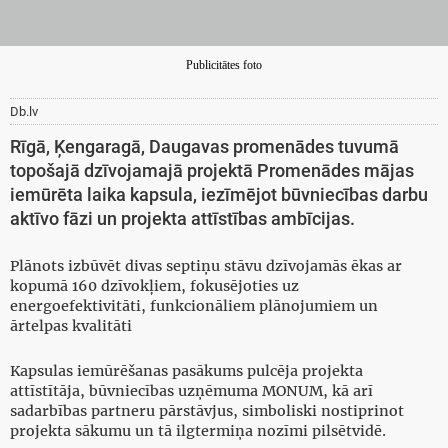
Publicitātes foto
Db.lv
Rīgā, Ķengaragā, Daugavas promenādes tuvumā
topošajā dzīvojamajā projektā Promenādes mājas
iemūrēta laika kapsula, iezīmējot būvniecības darbu
aktīvo fāzi un projekta attīstības ambīcijas.
Plānots izbūvēt divas septiņu stāvu dzīvojamās ēkas ar
kopumā 160 dzīvokļiem, fokusējoties uz
energoefektivitāti, funkcionāliem plānojumiem un
ārtelpas kvalitāti
Kapsulas iemūrēšanas pasākums pulcēja projekta
attīstītāja, būvniecības uzņēmuma MONUM, kā arī
sadarbības partneru pārstāvjus, simboliski nostiprinot
projekta sākumu un tā ilgtermiņa nozīmi pilsētvidē.