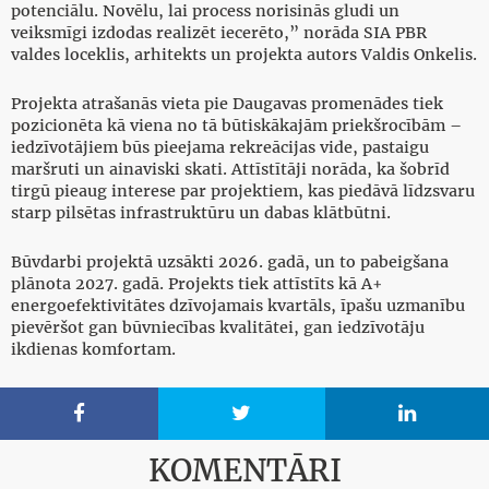
potenciālu. Novēlu, lai process norisinās gludi un
veiksmīgi izdodas realizēt iecerēto,” norāda SIA PBR
valdes loceklis, arhitekts un projekta autors Valdis Onkelis.
Projekta atrašanās vieta pie Daugavas promenādes tiek
pozicionēta kā viena no tā būtiskākajām priekšrocībām –
iedzīvotājiem būs pieejama rekreācijas vide, pastaigu
maršruti un ainaviski skati. Attīstītāji norāda, ka šobrīd
tirgū pieaug interese par projektiem, kas piedāvā līdzsvaru
starp pilsētas infrastruktūru un dabas klātbūtni.
Būvdarbi projektā uzsākti 2026. gadā, un to pabeigšana
plānota 2027. gadā. Projekts tiek attīstīts kā A+
energoefektivitātes dzīvojamais kvartāls, īpašu uzmanību
pievēršot gan būvniecības kvalitātei, gan iedzīvotāju
ikdienas komfortam.



KOMENTĀRI