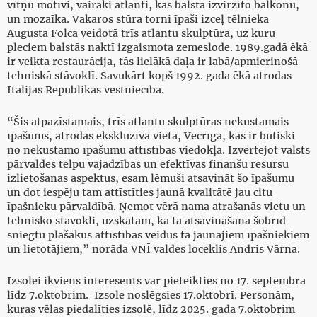
vītņu motīvi, vairāki atlanti, kas balsta izvirzīto balkonu,
un mozaīka. Vakaros stūra torni īpaši izceļ tēlnieka
Augusta Folca veidotā trīs atlantu skulptūra, uz kuru
pleciem balstās naktī izgaismota zemeslode. 1989.gadā ēkā
ir veikta restaurācija, tās lielākā daļa ir labā/apmierinošā
tehniskā stāvoklī. Savukārt kopš 1992. gada ēkā atrodas
Itālijas Republikas vēstniecība.
“Šis atpazīstamais, trīs atlantu skulptūras nekustamais
īpašums, atrodas ekskluzīvā vietā, Vecrīgā, kas ir būtiski
no nekustamo īpašumu attīstības viedokļa. Izvērtējot valsts
pārvaldes telpu vajadzības un efektīvas finanšu resursu
izlietošanas aspektus, esam lēmuši atsavināt šo īpašumu
un dot iespēju tam attīstīties jaunā kvalitātē jau citu
īpašnieku pārvaldībā. Ņemot vērā nama atrašanās vietu un
tehnisko stāvokli, uzskatām, ka tā atsavināšana šobrīd
sniegtu plašākus attīstības veidus tā jaunajiem īpašniekiem
un lietotājiem,” norāda VNĪ valdes loceklis Andris Vārna.
Izsolei ikviens interesents var pieteikties no 17. septembra
līdz 7.oktobrim. Izsole noslēgsies 17.oktobrī. Personām,
kuras vēlas piedalīties izsolē, līdz 2025. gada 7.oktobrim