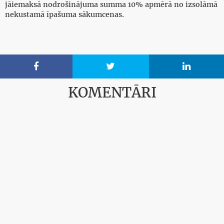
jāiemaksā nodrošinājuma summa 10% apmērā no izsolāmā
nekustamā īpašuma sākumcenas.



KOMENTĀRI