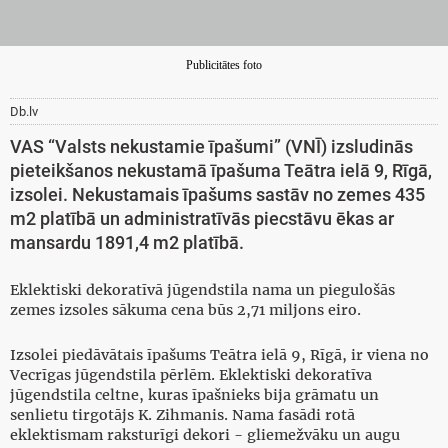
Publicitātes foto
Db.lv
VAS “Valsts nekustamie īpašumi” (VNĪ) izsludinās
pieteikšanos nekustamā īpašuma Teātra ielā 9, Rīgā,
izsolei. Nekustamais īpašums sastāv no zemes 435
m2 platībā un administratīvās piecstāvu ēkas ar
mansardu 1891,4 m2 platībā.
Eklektiski dekoratīvā jūgendstila nama un piegulošās
zemes izsoles sākuma cena būs 2,71 miljons eiro.
Izsolei piedāvātais īpašums Teātra ielā 9, Rīgā, ir viena no
Vecrīgas jūgendstila pērlēm. Eklektiski dekoratīva
jūgendstila celtne, kuras īpašnieks bija grāmatu un
senlietu tirgotājs K. Zihmanis. Nama fasādi rotā
eklektismam raksturīgi dekori - gliemežvāku un augu