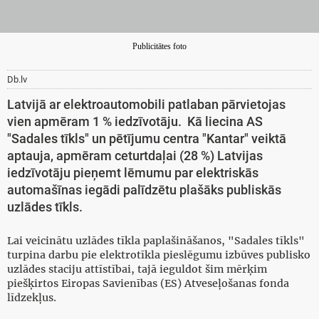
Publicitātes foto
Db.lv
Latvijā ar elektroautomobili patlaban pārvietojas
vien apmēram 1 % iedzīvotāju. Kā liecina AS
"Sadales tīkls" un pētījumu centra "Kantar" veiktā
aptauja, apmēram ceturtdaļai (28 %) Latvijas
iedzīvotāju pieņemt lēmumu par elektriskās
automašīnas iegādi palīdzētu plašāks publiskās
uzlādes tīkls.
Lai veicinātu uzlādes tīkla paplašināšanos, "Sadales tīkls"
turpina darbu pie elektrotīkla pieslēgumu izbūves publisko
uzlādes staciju attīstībai, tajā ieguldot šim mērķim
piešķirtos Eiropas Savienības (ES) Atveseļošanas fonda
līdzekļus.