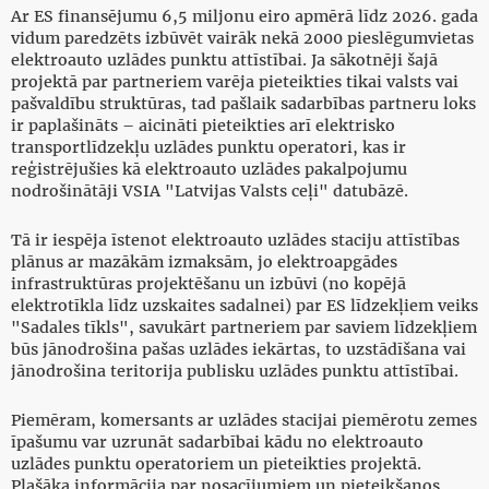
Ar ES finansējumu 6,5 miljonu eiro apmērā līdz 2026. gada
vidum paredzēts izbūvēt vairāk nekā 2000 pieslēgumvietas
elektroauto uzlādes punktu attīstībai. Ja sākotnēji šajā
projektā par partneriem varēja pieteikties tikai valsts vai
pašvaldību struktūras, tad pašlaik sadarbības partneru loks
ir paplašināts – aicināti pieteikties arī elektrisko
transportlīdzekļu uzlādes punktu operatori, kas ir
reģistrējušies kā elektroauto uzlādes pakalpojumu
nodrošinātāji VSIA "Latvijas Valsts ceļi" datubāzē.
Tā ir iespēja īstenot elektroauto uzlādes staciju attīstības
plānus ar mazākām izmaksām, jo elektroapgādes
infrastruktūras projektēšanu un izbūvi (no kopējā
elektrotīkla līdz uzskaites sadalnei) par ES līdzekļiem veiks
"Sadales tīkls", savukārt partneriem par saviem līdzekļiem
būs jānodrošina pašas uzlādes iekārtas, to uzstādīšana vai
jānodrošina teritorija publisku uzlādes punktu attīstībai.
Piemēram, komersants ar uzlādes stacijai piemērotu zemes
īpašumu var uzrunāt sadarbībai kādu no elektroauto
uzlādes punktu operatoriem un pieteikties projektā.
Plašāka informācija par nosacījumiem un pieteikšanos