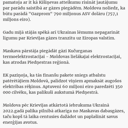
pamatoja ar it kā Kišiņevas atteikumu risināt jautājumu
par parādu saistībā ar gāzes piegādēm. Moldova noliedz, ka
būtu parādā "Gazprom" 790 miljonus ASV dolāru (757,1
miljons eiro).
Gadu mijā stājās spēkā arī Ukrainas lēmums nepagarināt
līgumu par Krievijas gāzes tranzītu uz Eiropas valstīm.
Maskava pārstāja piegādāt gāzi Kučurganas
termoelektrostacijai - Moldovas lielākajai elektrostacijai,
kas atrodas Piedņestras reģionā.
EK paziņoja, ka tās finanšu pakete sniegs atbalstu
patērētājiem Moldovā, palīdzot viņiem apmaksāt augošos
elektrības rēķinus. Aptuveni 60 miljoni eiro paredzēti 350
000 cilvēku, kas palikuši aukstumā Piedņestrā.
Moldova pēc Krievijas atkārtotā iebrukuma Ukrainā
2022.gadā palika pilnībā atkarīga no Maskavas dabasgāzes,
taču kopš tā laika centusies dažādot un paplašināt savus
enerģijas avotus.