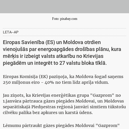
Foto: pixabay.com
LETA--AP
Eiropas Savienība (ES) un Moldova otrdien
vienojušās par energoapgādes drošības plānu, kura
mērķis ir izbeigt valsts atkarību no Krievijas
piegādēm un integrēt to 27 valstu bloka tīklā.
Eiropas Komisija (EK) paziņoja, ka Moldova šogad saņems
250 miljonus eiro - 40% no tiem līdz aprīļa vidum.
Jau ziņots, ka Krievijas enerģētikas grupa "Gazprom" no
1.janvāra pārtrauca gāzes piegādes Moldovai, un Moldovas
separātiskajā Piedņestras reģionā janvārī simtiem tūkstošu
cilvēku palika bez apkures un karstā ūdens.
Lēmumu pārtraukt gāzes piegādes Moldovai "Gazprom"