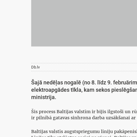
Db.lv
Šajā nedēļas nogalē (no 8. līdz 9. februārim
elektroapgādes tīkla, kam sekos pieslēgšanā
ministrija.
Šis process Baltijas valstīm ir bijis ilgstoši un 
ir pilnībā gatavas sinhrona darba uzsākšanai a
Baltijas valstīs augstspriegumu līniju pakāpenis