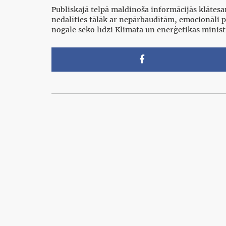
Publiskajā telpā maldinoša informācijās klātesa
nedalīties tālāk ar nepārbaudītām, emocionāli p
nogalē seko līdzi Klimata un enerģētikas minis
