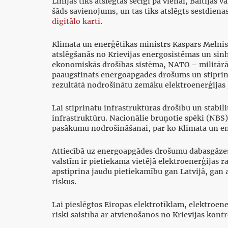
Līnijas tiks atslēgtas secīgi pa vienai, Baltijas 
šāds savienojums, un tas tiks atslēgts sestdiena
digitālo karti
.
Klimata un enerģētikas ministrs Kaspars Melnis 
atslēgšanās no Krievijas energosistēmas un sinh
ekonomiskās drošības sistēma, NATO – militārās 
paaugstināts energoapgādes drošums un stiprināta
rezultātā nodrošinātu zemāku elektroenerģijas 
Lai stiprinātu infrastruktūras drošību un stabil
infrastruktūru. Nacionālie bruņotie spēki (NBS) 
pasākumu nodrošināšanai, par ko Klimata un ene
Attiecībā uz energoapgādes drošumu dabasgāzes 
valstīm ir pietiekama vietējā elektroenerģijas r
apstiprina jaudu pietiekamību gan Latvijā, gan
riskus.
Lai pieslēgtos Eiropas elektrotīklam, elektroen
riski saistībā ar atvienošanos no Krievijas kont