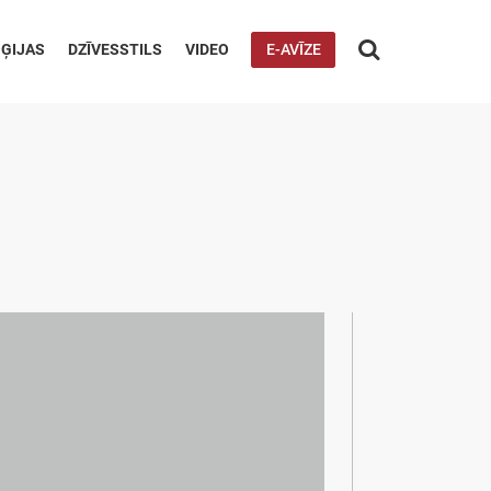

ĢIJAS
DZĪVESSTILS
VIDEO
E-AVĪZE