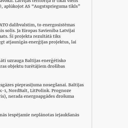
okli. Latvijas teritorijā ir tikai viens
ādē, aplūkojot AS “Augstsprieguma tīkls”
NATO dalībvalstīm, to energosistēmas
solis. Ja Eiropas Savienība Latvijai
ts. Šī projekta rezultātā tiks
gt atjaunīgās enerģijas projektus, lai
nāti uzrauga Baltijas enerģētisko
ūras objektu turētājiem drošības
sgāzes pieprasījuma nosegšanai. Baltijas
nk-1, NordBalt, LitPolink. Prognoze
bris), nerada energoapgādes drošuma
inās iespējamie neplānotas iejaukšanās