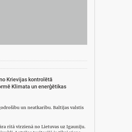
no Krievijas kontrolētā
nformē Klimata un enerģētikas
rgodrošību un neatkarību. Baltijas valstis
ra rītā virzienā no Lietuvas uz Igauniju.