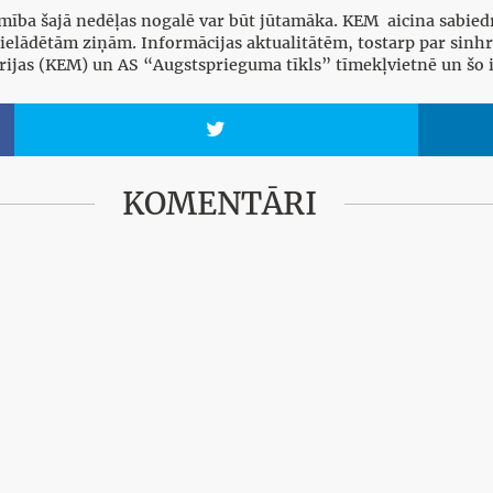
mība šajā nedēļas nogalē var būt jūtamāka. KEM aicina sabiedrī
ielādētām ziņām. Informācijas aktualitātēm, tostarp par sinhro
trijas (KEM) un AS “Augstsprieguma tīkls” tīmekļvietnē un šo 

KOMENTĀRI