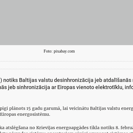
Foto: pixabay.com
) notiks Baltijas valstu desinhronizācija jeb atdalīšanās 
s jeb sinhronizācija ar Eiropas vienoto elektrotīklu, i
rūpīgi plānots 15 gadu garumā, lai veicinātu Baltijas valstu ene
r Eiropas energosistēmu.
ka atslēgšana no Krievijas energoapgādes tīkla notiks 8. februā