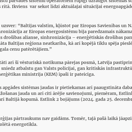
valstu pārvades sistēmu operatoriem rūpīgi uzraugot sistēmas stāv
s rītā. Ikviens var sekot līdzi aktuālajai situācijai energoapg
uzsver: “Baltijas valstīm, kļūstot par Eiropas Savienības un 
ronizācija ar Eiropas energosistēmu bija paredzamais nākamais 
drošības alianse, sinhronizācija – enerģētiskās drošības pama
 Baltijas reģiona neatkarība, kā arī kopējā tīklu spēja pieslē
gala cenu patērētājiem.”
itāti arī šī vēsturiskā notikuma pārejas posmā, Latvija pastipri
sniedz atbalstu gan Valsts policijai, gan kritiskās infrastrukt
rģētikas ministrija (KEM) īpaši ir pateicīga.
apgādes sistēmas jaudas ir pietiekamas arī paaugstināta daba
ažošanas jauda un arī citi ārējie savienojumi, piemēram, Estli
 arī Baltijā kopumā. Estlink 2 bojājums (2024. gada 25. decem
erģijas pārtraukums nav gaidāms. Tomēr, tajā pašā laikā jāapz
rolētā energotīkla.