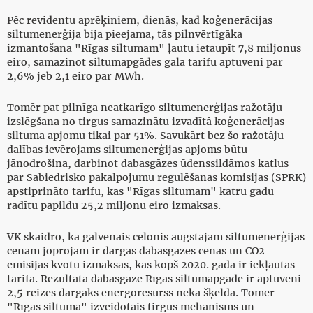
Pēc revidentu aprēķiniem, dienās, kad koģenerācijas
siltumenerģija bija pieejama, tās pilnvērtīgāka
izmantošana "Rīgas siltumam" ļautu ietaupīt 7,8 miljonus
eiro, samazinot siltumapgādes gala tarifu aptuveni par
2,6% jeb 2,1 eiro par MWh.
Tomēr pat pilnīga neatkarīgo siltumenerģijas ražotāju
izslēgšana no tirgus samazinātu izvadītā koģenerācijas
siltuma apjomu tikai par 51%. Savukārt bez šo ražotāju
dalības ievērojams siltumenerģijas apjoms būtu
jānodrošina, darbinot dabasgāzes ūdenssildāmos katlus
par Sabiedrisko pakalpojumu regulēšanas komisijas (SPRK)
apstiprināto tarifu, kas "Rīgas siltumam" katru gadu
radītu papildu 25,2 miljonu eiro izmaksas.
VK skaidro, ka galvenais cēlonis augstajām siltumenerģijas
cenām joprojām ir dārgās dabasgāzes cenas un CO2
emisijas kvotu izmaksas, kas kopš 2020. gada ir iekļautas
tarifā. Rezultātā dabasgāze Rīgas siltumapgādē ir aptuveni
2,5 reizes dārgāks energoresurss nekā šķelda. Tomēr
"Rīgas siltuma" izveidotais tirgus mehānisms un