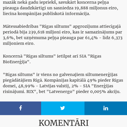
mazāk nekā gadu iepriekš, savukārt koncerna peļņa
pieauga daudzkārtīgi un sasniedza 19,888 miljonus eiro,
liecina kompānijas publiskotā informācija.
Mātessabiedrības "Rīgas siltums" apgrozījums attiecīgajā
periodā bija 239,618 miljoni eiro, kas ir samazinājums par
3,6%, bet uzņēmuma peļņa pieauga par 61,4% - līdz 6,373
miljoniem eiro.
Koncernā "Rīgas siltums" ietilpst arī SIA "Rīgas
BioEnerģija".
"Rīgas siltums" ir viens no galvenajiem siltumenerģijas
piegādātājiem Rīgā. Kompānijas kapitālā 49% pieder Rīgas
domei, 48,99% - Latvijas valstij, 2% - SIA "Enerģijas
risinājumi. RIX", bet "Latvenergo" pieder 0,005% akciju.



KOMENTĀRI