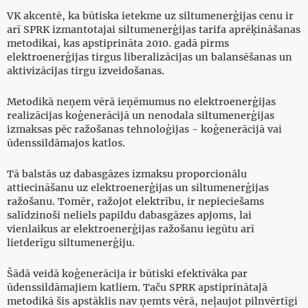
VK akcentē, ka būtiska ietekme uz siltumenerģijas cenu ir
arī SPRK izmantotajai siltumenerģijas tarifa aprēķināšanas
metodikai, kas apstiprināta 2010. gadā pirms
elektroenerģijas tirgus liberalizācijas un balansēšanas un
aktivizācijas tirgu izveidošanas.
Metodikā neņem vērā ieņēmumus no elektroenerģijas
realizācijas koģenerācijā un nenodala siltumenerģijas
izmaksas pēc ražošanas tehnoloģijas - koģenerācijā vai
ūdenssildāmajos katlos.
Tā balstās uz dabasgāzes izmaksu proporcionālu
attiecināšanu uz elektroenerģijas un siltumenerģijas
ražošanu. Tomēr, ražojot elektrību, ir nepieciešams
salīdzinoši neliels papildu dabasgāzes apjoms, lai
vienlaikus ar elektroenerģijas ražošanu iegūtu arī
lietderīgu siltumenerģiju.
Šādā veidā koģenerācija ir būtiski efektīvāka par
ūdenssildāmajiem katliem. Taču SPRK apstiprinātajā
metodikā šis apstāklis nav ņemts vērā, neļaujot pilnvērtīgi