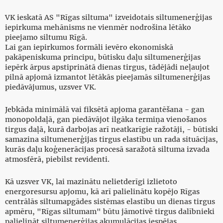
VK ieskatā AS "Rīgas siltuma" izveidotais siltumenerģijas
iepirkuma mehānisms ne vienmēr nodrošina lētāko
pieejamo siltumu Rīgā.
Lai gan iepirkumos formāli ievēro ekonomiskā
pakāpeniskuma principu, būtisku daļu siltumenerģijas
iepērk ārpus apstiprinātā dienas tirgus, tādējādi neļaujot
pilnā apjomā izmantot lētākās pieejamās siltumenerģijas
piedāvājumus, uzsver VK.
Jebkāda minimālā vai fiksētā apjoma garantēšana - gan
monopoldaļā, gan piedāvājot ilgāka termiņa vienošanos
tirgus daļā, kurā darbojas arī neatkarīgie ražotāji, - būtiski
samazina siltumenerģijas tirgus elastību un rada situācijas,
kurās daļu koģenerācijas procesā saražotā siltuma izvada
atmosfērā, piebilst revidenti.
Kā uzsver VK, lai mazinātu nelietderīgi izlietoto
energoresursu apjomu, kā arī palielinātu kopējo Rīgas
centrālās siltumapgādes sistēmas elastību un dienas tirgus
apmēru, "Rīgas siltumam" būtu jāmotivē tirgus dalībnieki
palielināt siltumenerģijas akumulācijas iespējas.