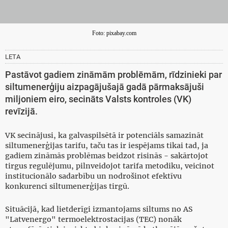
Foto: pixabay.com
LETA
Pastāvot gadiem zināmām problēmām, rīdzinieki par
siltumenerģiju aizpagājušajā gadā pārmaksājuši
miljoniem eiro, secināts Valsts kontroles (VK)
revīzijā.
VK secinājusi, ka galvaspilsētā ir potenciāls samazināt
siltumenerģijas tarifu, taču tas ir iespējams tikai tad, ja
gadiem zināmās problēmas beidzot risinās - sakārtojot
tirgus regulējumu, pilnveidojot tarifa metodiku, veicinot
institucionālo sadarbību un nodrošinot efektīvu
konkurenci siltumenerģijas tirgū.
Situācijā, kad lietderīgi izmantojams siltums no AS
"Latvenergo" termoelektrostacijas (TEC) nonāk