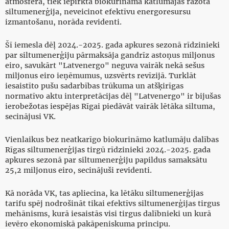
atmosfērā, tiek iepirkta biokurināmā katlumājās ražota
siltumenerģija, neveicinot efektīvu energoresursu
izmantošanu, norāda revidenti.
Šī iemesla dēļ 2024.-2025. gada apkures sezonā rīdzinieki
par siltumenerģiju pārmaksāja gandrīz astoņus miljonus
eiro, savukārt "Latvenergo" neguva vairāk nekā sešus
miljonus eiro ieņēmumus, uzsvērts revīzijā. Turklāt
iesaistīto pušu sadarbības trūkuma un atšķirīgas
normatīvo aktu interpretācijas dēļ "Latvenergo" ir bijušas
ierobežotas iespējas Rīgai piedāvāt vairāk lētāka siltuma,
secinājusi VK.
Vienlaikus bez neatkarīgo biokurināmo katlumāju dalības
Rīgas siltumenerģijas tirgū rīdzinieki 2024.-2025. gada
apkures sezonā par siltumenerģiju papildus samaksātu
25,2 miljonus eiro, secinājuši revidenti.
Kā norāda VK, tas apliecina, ka lētāku siltumenerģijas
tarifu spēj nodrošināt tikai efektīvs siltumenerģijas tirgus
mehānisms, kurā iesaistās visi tirgus dalībnieki un kurā
ievēro ekonomiskā pakāpeniskuma principu.