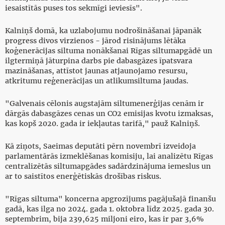
iesaistītās puses tos sekmīgi ieviesīs".
Kalniņš domā, ka uzlabojumu nodrošināšanai jāpanāk
progress divos virzienos - jārod risinājums lētāka
koģenerācijas siltuma nonākšanai Rīgas siltumapgādē un
ilgtermiņā jāturpina darbs pie dabasgāzes īpatsvara
mazināšanas, attīstot jaunas atjaunojamo resursu,
atkritumu reģenerācijas un atlikumsiltuma jaudas.
"Galvenais cēlonis augstajām siltumenerģijas cenām ir
dārgās dabasgāzes cenas un CO2 emisijas kvotu izmaksas,
kas kopš 2020. gada ir iekļautas tarifā," pauž Kalniņš.
Kā ziņots, Saeimas deputāti pērn novembrī izveidoja
parlamentārās izmeklēšanas komisiju, lai analizētu Rīgas
centralizētās siltumapgādes sadārdzinājuma iemeslus un
ar to saistītos enerģētiskās drošības riskus.
"Rīgas siltuma" koncerna apgrozījums pagājušajā finanšu
gadā, kas ilga no 2024. gada 1. oktobra līdz 2025. gada 30.
septembrim, bija 239,625 miljoni eiro, kas ir par 3,6%