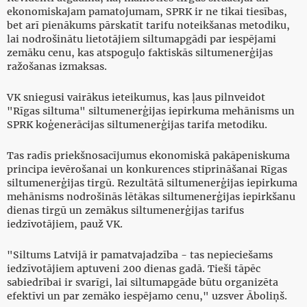
ekonomiskajam pamatojumam, SPRK ir ne tikai tiesības,
bet arī pienākums pārskatīt tarifu noteikšanas metodiku,
lai nodrošinātu lietotājiem siltumapgādi par iespējami
zemāku cenu, kas atspoguļo faktiskās siltumenerģijas
ražošanas izmaksas.
VK sniegusi vairākus ieteikumus, kas ļaus pilnveidot
"Rīgas siltuma" siltumenerģijas iepirkuma mehānisms un
SPRK koģenerācijas siltumenerģijas tarifa metodiku.
Tas radīs priekšnosacījumus ekonomiskā pakāpeniskuma
principa ievērošanai un konkurences stiprināšanai Rīgas
siltumenerģijas tirgū. Rezultātā siltumenerģijas iepirkuma
mehānisms nodrošinās lētākas siltumenerģijas iepirkšanu
dienas tirgū un zemākus siltumenerģijas tarifus
iedzīvotājiem, pauž VK.
"Siltums Latvijā ir pamatvajadzība - tas nepieciešams
iedzīvotājiem aptuveni 200 dienas gadā. Tieši tāpēc
sabiedrībai ir svarīgi, lai siltumapgāde būtu organizēta
efektīvi un par zemāko iespējamo cenu," uzsver Āboliņš.