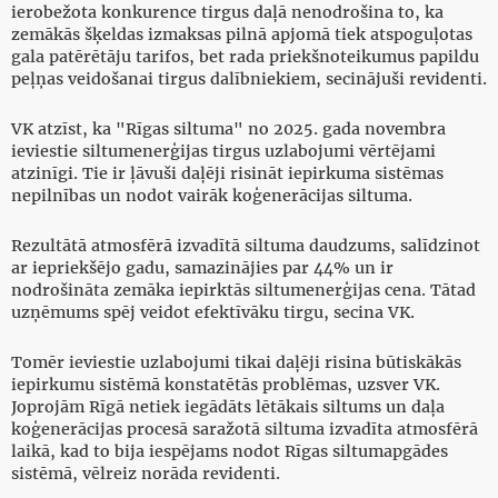
ierobežota konkurence tirgus daļā nenodrošina to, ka
zemākās šķeldas izmaksas pilnā apjomā tiek atspoguļotas
gala patērētāju tarifos, bet rada priekšnoteikumus papildu
peļņas veidošanai tirgus dalībniekiem, secinājuši revidenti.
VK atzīst, ka "Rīgas siltuma" no 2025. gada novembra
ieviestie siltumenerģijas tirgus uzlabojumi vērtējami
atzinīgi. Tie ir ļāvuši daļēji risināt iepirkuma sistēmas
nepilnības un nodot vairāk koģenerācijas siltuma.
Rezultātā atmosfērā izvadītā siltuma daudzums, salīdzinot
ar iepriekšējo gadu, samazinājies par 44% un ir
nodrošināta zemāka iepirktās siltumenerģijas cena. Tātad
uzņēmums spēj veidot efektīvāku tirgu, secina VK.
Tomēr ieviestie uzlabojumi tikai daļēji risina būtiskākās
iepirkumu sistēmā konstatētās problēmas, uzsver VK.
Joprojām Rīgā netiek iegādāts lētākais siltums un daļa
koģenerācijas procesā saražotā siltuma izvadīta atmosfērā
laikā, kad to bija iespējams nodot Rīgas siltumapgādes
sistēmā, vēlreiz norāda revidenti.