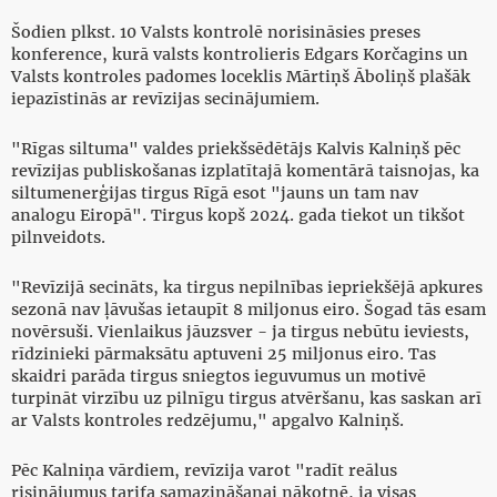
Šodien plkst. 10 Valsts kontrolē norisināsies preses
konference, kurā valsts kontrolieris Edgars Korčagins un
Valsts kontroles padomes loceklis Mārtiņš Āboliņš plašāk
iepazīstinās ar revīzijas secinājumiem.
"Rīgas siltuma" valdes priekšsēdētājs Kalvis Kalniņš pēc
revīzijas publiskošanas izplatītajā komentārā taisnojas, ka
siltumenerģijas tirgus Rīgā esot "jauns un tam nav
analogu Eiropā". Tirgus kopš 2024. gada tiekot un tikšot
pilnveidots.
"Revīzijā secināts, ka tirgus nepilnības iepriekšējā apkures
sezonā nav ļāvušas ietaupīt 8 miljonus eiro. Šogad tās esam
novērsuši. Vienlaikus jāuzsver - ja tirgus nebūtu ieviests,
rīdzinieki pārmaksātu aptuveni 25 miljonus eiro. Tas
skaidri parāda tirgus sniegtos ieguvumus un motivē
turpināt virzību uz pilnīgu tirgus atvēršanu, kas saskan arī
ar Valsts kontroles redzējumu," apgalvo Kalniņš.
Pēc Kalniņa vārdiem, revīzija varot "radīt reālus
risinājumus tarifa samazināšanai nākotnē, ja visas