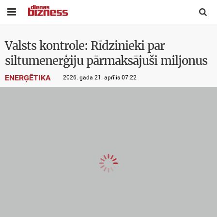


Valsts kontrole: Rīdzinieki par
siltumenerģiju pārmaksājuši miljonus
ENERĢĒTIKA
2026. gada 21. aprīlis 07:22