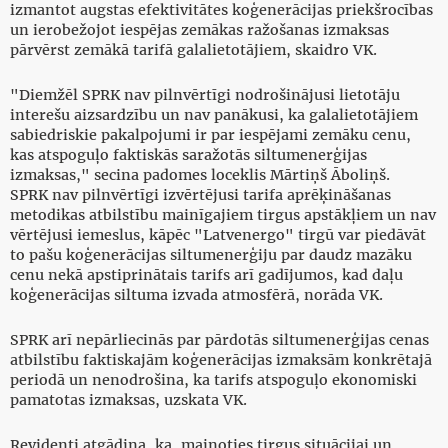
izmantot augstas efektivitātes koģenerācijas priekšrocības
un ierobežojot iespējas zemākas ražošanas izmaksas
pārvērst zemākā tarifā galalietotājiem, skaidro VK.
"Diemžēl SPRK nav pilnvērtīgi nodrošinājusi lietotāju
interešu aizsardzību un nav panākusi, ka galalietotājiem
sabiedriskie pakalpojumi ir par iespējami zemāku cenu,
kas atspoguļo faktiskās saražotās siltumenerģijas
izmaksas," secina padomes loceklis Mārtiņš Āboliņš.
SPRK nav pilnvērtīgi izvērtējusi tarifa aprēķināšanas
metodikas atbilstību mainīgajiem tirgus apstākļiem un nav
vērtējusi iemeslus, kāpēc "Latvenergo" tirgū var piedāvāt
to pašu koģenerācijas siltumenerģiju par daudz mazāku
cenu nekā apstiprinātais tarifs arī gadījumos, kad daļu
koģenerācijas siltuma izvada atmosfērā, norāda VK.
SPRK arī nepārliecinās par pārdotās siltumenerģijas cenas
atbilstību faktiskajām koģenerācijas izmaksām konkrētajā
periodā un nenodrošina, ka tarifs atspoguļo ekonomiski
pamatotas izmaksas, uzskata VK.
Revidenti atgādina, ka, mainoties tirgus situācijai un