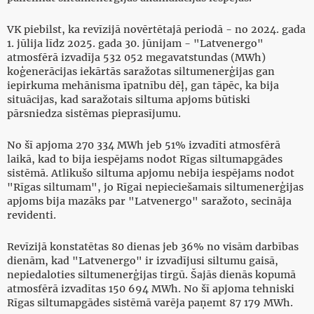
VK piebilst, ka revīzijā novērtētajā periodā - no 2024. gada
1. jūlija līdz 2025. gada 30. jūnijam - "Latvenergo"
atmosfērā izvadīja 532 052 megavatstundas (MWh)
koģenerācijas iekārtās saražotas siltumenerģijas gan
iepirkuma mehānisma īpatnību dēļ, gan tāpēc, ka bija
situācijas, kad saražotais siltuma apjoms būtiski
pārsniedza sistēmas pieprasījumu.
No šī apjoma 270 334 MWh jeb 51% izvadīti atmosfērā
laikā, kad to bija iespējams nodot Rīgas siltumapgādes
sistēmā. Atlikušo siltuma apjomu nebija iespējams nodot
"Rīgas siltumam", jo Rīgai nepieciešamais siltumenerģijas
apjoms bija mazāks par "Latvenergo" saražoto, secināja
revidenti.
Revīzijā konstatētas 80 dienas jeb 36% no visām darbības
dienām, kad "Latvenergo" ir izvadījusi siltumu gaisā,
nepiedaloties siltumenerģijas tirgū. Šajās dienās kopumā
atmosfērā izvadītas 150 694 MWh. No šī apjoma tehniski
Rīgas siltumapgādes sistēmā varēja paņemt 87 179 MWh.