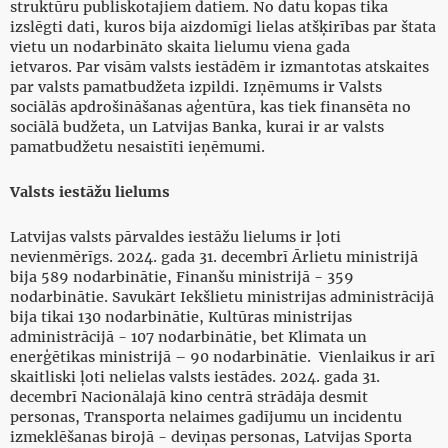
struktūru publiskotajiem datiem. No datu kopas tika
izslēgti dati, kuros bija aizdomīgi lielas atšķirības par štata
vietu un nodarbināto skaita lielumu viena gada
ietvaros. Par visām valsts iestādēm ir izmantotas atskaites
par valsts pamatbudžeta izpildi. Izņēmums ir Valsts
sociālās apdrošināšanas aģentūra, kas tiek finansēta no
sociālā budžeta, un Latvijas Banka, kurai ir ar valsts
pamatbudžetu nesaistīti ieņēmumi.
Valsts iestāžu lielums
Latvijas valsts pārvaldes iestāžu lielums ir ļoti
nevienmērīgs. 2024. gada 31. decembrī Ārlietu ministrijā
bija 589 nodarbinātie, Finanšu ministrijā - 359
nodarbinātie. Savukārt Iekšlietu ministrijas administrācijā
bija tikai 130 nodarbinātie, Kultūras ministrijas
administrācijā - 107 nodarbinātie, bet Klimata un
enerģētikas ministrijā – 90 nodarbinātie. Vienlaikus ir arī
skaitliski ļoti nelielas valsts iestādes. 2024. gada 31.
decembrī Nacionālajā kino centrā strādāja desmit
personas, Transporta nelaimes gadījumu un incidentu
izmeklēšanas birojā - deviņas personas, Latvijas Sporta