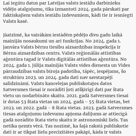
Lai iegūtu datus par Latvijas valsts iestāžu darbinieku
vidējo atalgojumu, tika izmantoti 2024. gada pārskati par
faktiskajiem valsts iestāžu izdevumiem, kādi tie ir iesniegti
Valsts kasē.
Jāatzīmē, ka vairākām iestādēm pēdējo divu gadu laikā
mainījās nosaukumi un arī funkcijas. No 2024. gada 1.
janvāra Valsts bērnu tiesību aizsardzības inspekcija ir
Bērnu aizsardzības centrs. Valsts reģionālās attīstības
aģentūra tagad ir Valsts digitālās attīstības aģentūra. No
2024. gada 1. jūlija mainījās Valsts vides dienesta un Vides
pārraudzības valsts biroja padotība, tāpēc, iespējams, šo
struktūru 2023. un 2024. gada dati nav savstarpēji
salīdzināmi. Valsts kancelejas publiskotajos datos
Satversmes tiesai ir norādīti ļoti atšķirīgi dati par štata
vietu un nodarbināto skaitu. 2021. gadā Satversmes tiesai
ir dotas 53 štata vietas un 2024. gadā - 55 štata vietas, bet
2023. un 2022. gadā - 8 štata vietas. 2023. gadā Satversmes
tiesas atalgojumu izdevumu apjoma dalījums ar attiecīgā
gadā norādīto štata vietu skaitu ir astronomiski liels. Tas
netika ņemts vērā. Tas nozīmē, ka šajā rakstā publiskotie
dati ir ar tikpat lielu precizitātes pakāpi, kāda ir valsts