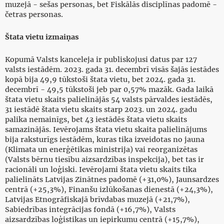
muzejā - sešas personas, bet Fiskālās disciplīnas padomē -
četras personas.
Štata vietu izmaiņas
Kopumā Valsts kanceleja ir publiskojusi datus par 127
valsts iestādēm. 2023. gada 31. decembrī visās šajās iestādes
kopā bija 49,9 tūkstoši štata vietu, bet 2024. gada 31.
decembrī - 49,5 tūkstoši jeb par 0,57% mazāk. Gada laikā
štata vietu skaits palielinājās 54 valsts pārvaldes iestādēs,
31 iestādē štata vietu skaits starp 2023. un 2024. gadu
palika nemainīgs, bet 43 iestādēs štata vietu skaits
samazinājās. Ievērojams štata vietu skaita palielinājums
bija raksturīgs iestādēm, kuras tika izveidotas no jauna
(Klimata un enerģētikas ministrija) vai reorganizētas
(Valsts bērnu tiesību aizsardzības inspekcija), bet tas ir
racionāli un loģiski. Ievērojami štata vietu skaits tika
palielināts Latvijas Zinātnes padomē (+31,0%), Jaunsardzes
centrā (+25,3%), Finanšu izlūkošanas dienestā (+24,3%),
Latvijas Etnogrāfiskajā brīvdabas muzejā (+21,7%),
Sabiedrības integrācijas fondā (+16,7%), Valsts
aizsardzības loģistikas un iepirkumu centrā (+15,7%),