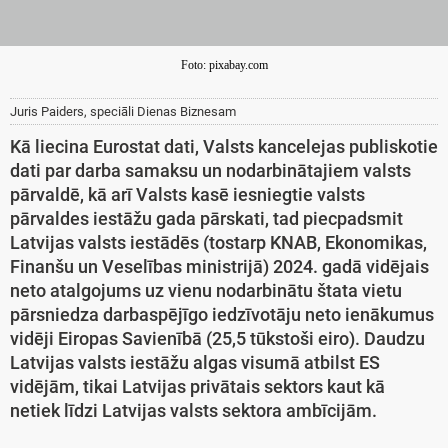
Foto: pixabay.com
Juris Paiders, speciāli Dienas Biznesam
Kā liecina Eurostat dati, Valsts kancelejas publiskotie
dati par darba samaksu un nodarbinātajiem valsts
pārvaldē, kā arī Valsts kasē iesniegtie valsts
pārvaldes iestāžu gada pārskati, tad piecpadsmit
Latvijas valsts iestādēs (tostarp KNAB, Ekonomikas,
Finanšu un Veselības ministrijā) 2024. gadā vidējais
neto atalgojums uz vienu nodarbinātu štata vietu
pārsniedza darbaspējīgo iedzīvotāju neto ienākumus
vidēji Eiropas Savienībā (25,5 tūkstoši eiro). Daudzu
Latvijas valsts iestāžu algas visumā atbilst ES
vidējām, tikai Latvijas privātais sektors kaut kā
netiek līdzi Latvijas valsts sektora ambīcijām.