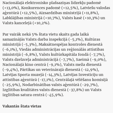
Nacionālajā elektronisko plašsaziņas līdzekļu padomē
(+13,0%), Konkurences padomē (+12,5%), Latviešu valodas
aģentūrā (+12,5%), Aizsardzības ministrijā (+11,8%),
Labklājības ministrijā (+10,7%), Valsts kasē (+10,3%) un
Valsts kancelejā (+10,2%).
Par vairāk nekā 5% štata vietu skaits gada laikā
samazinājās Valsts darba inspekcijā (-5,1%), Kultūras
ministrijā (-5,3%), Maksātnespējas kontroles dienestā
(-6,1%), Viedās administrācijas un reģionālās attīstības
ministrijā (-6,8%), Valsts kultūrkapitāla fondā (-7,7%),
Valsts dzelzceļa administrācijā (-7,7%), Saeimā (-9,0%),
Nacionālajā kino centrā (-9,1%), Valsts meža dienestā
(-9,4%), Pārtikas un veterinārajā dienestā (-12,9%),
Latvijas Sporta muzejā (-14,3%), Latvijas Investīciju un
attīstības aģentūrā (-17,1%), Centrālajā vēlēšanu komisijā
(-25,9%), Nodarbinātības valsts aģentūrā (-29,7%),
Izglītības kvalitātes valsts dienestā (-37,8%) un Valsts
izglītības satura centrā (-45,9%).
Vakantās štata vietas