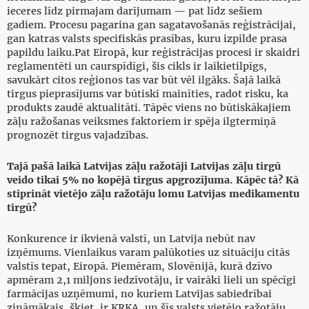
ieceres līdz pirmajam darījumam — pat līdz sešiem
gadiem. Procesu pagarina gan sagatavošanās reģistrācijai,
gan katras valsts specifiskās prasības, kuru izpilde prasa
papildu laiku.Pat Eiropā, kur reģistrācijas procesi ir skaidri
reglamentēti un caurspīdīgi, šis cikls ir laikietilpīgs,
savukārt citos reģionos tas var būt vēl ilgāks. Šajā laikā
tirgus pieprasījums var būtiski mainīties, radot risku, ka
produkts zaudē aktualitāti. Tāpēc viens no būtiskākajiem
zāļu ražošanas veiksmes faktoriem ir spēja ilgtermiņā
prognozēt tirgus vajadzības.
Tajā pašā laikā Latvijas zāļu ražotāji Latvijas zāļu tirgū
veido tikai 5% no kopējā tirgus apgrozījuma. Kāpēc tā? Kā
stiprināt vietējo zāļu ražotāju lomu Latvijas medikamentu
tirgū?
Konkurence ir ikvienā valstī, un Latvija nebūt nav
izņēmums. Vienlaikus varam palūkoties uz situāciju citās
valstīs tepat, Eiropā. Piemēram, Slovēnijā, kurā dzīvo
apmēram 2,1 miljons iedzīvotāju, ir vairāki lieli un spēcīgi
farmācijas uzņēmumi, no kuriem Latvijas sabiedrībai
zināmākais, šķiet, ir KRKA, un šīs valsts vietējo ražotāju