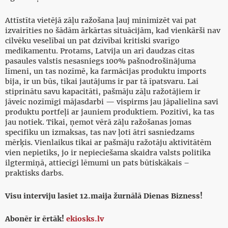
Attīstīta vietējā zāļu ražošana ļauj minimizēt vai pat
izvairīties no šādām ārkārtas situācijām, kad vienkārši nav
cilvēku veselībai un pat dzīvībai kritiski svarīgo
medikamentu. Protams, Latvija un arī daudzas citas
pasaules valstis nesasniegs 100% pašnodrošinājuma
līmeni, un tas nozīmē, ka farmācijas produktu imports
bija, ir un būs, tikai jautājums ir par tā īpatsvaru. Lai
stiprinātu savu kapacitāti, pašmāju zāļu ražotājiem ir
jāveic nozīmīgi mājasdarbi — vispirms jau jāpalielina savi
produktu portfeļi ar jauniem produktiem. Pozitīvi, ka tas
jau notiek. Tikai, ņemot vērā zāļu ražošanas jomas
specifiku un izmaksas, tas nav ļoti ātri sasniedzams
mērķis. Vienlaikus tikai ar pašmāju ražotāju aktivitātēm
vien nepietiks, jo ir nepieciešama skaidra valsts politika
ilgtermiņā, attiecīgi lēmumi un pats būtiskākais –
praktisks darbs.
Visu interviju lasiet 12.maija žurnālā Dienas Bizness!
Abonēr ir ērtāk!
ekiosks.lv