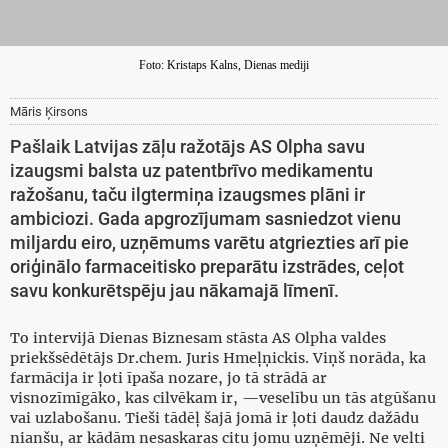
Foto: Kristaps Kalns, Dienas mediji
Māris Ķirsons
Pašlaik Latvijas zāļu ražotājs AS Olpha savu
izaugsmi balsta uz patentbrīvo medikamentu
ražošanu, taču ilgtermiņa izaugsmes plāni ir
ambiciozi. Gada apgrozījumam sasniedzot vienu
miljardu eiro, uzņēmums varētu atgriezties arī pie
oriģinālo farmaceitisko preparātu izstrādes, ceļot
savu konkurētspēju jau nākamajā līmenī.
To intervijā Dienas Biznesam stāsta AS Olpha valdes
priekšsēdētājs Dr.chem. Juris Hmeļņickis. Viņš norāda, ka
farmācija ir ļoti īpaša nozare, jo tā strādā ar
visnozīmīgāko, kas cilvēkam ir, —veselību un tās atgūšanu
vai uzlabošanu. Tieši tādēļ šajā jomā ir ļoti daudz dažādu
nianšu, ar kādām nesaskaras citu jomu uzņēmēji. Ne velti