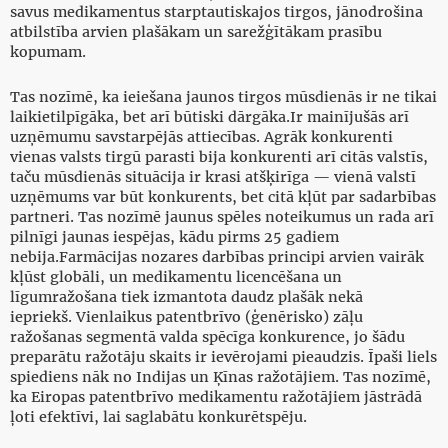
savus medikamentus starptautiskajos tirgos, jānodrošina
atbilstība arvien plašākam un sarežģītākam prasību
kopumam.
Tas nozīmē, ka ieiešana jaunos tirgos mūsdienās ir ne tikai
laikietilpīgāka, bet arī būtiski dārgāka.Ir mainījušās arī
uzņēmumu savstarpējās attiecības. Agrāk konkurenti
vienas valsts tirgū parasti bija konkurenti arī citās valstīs,
taču mūsdienās situācija ir krasi atšķirīga — vienā valstī
uzņēmums var būt konkurents, bet citā kļūt par sadarbības
partneri. Tas nozīmē jaunus spēles noteikumus un rada arī
pilnīgi jaunas iespējas, kādu pirms 25 gadiem
nebija.Farmācijas nozares darbības principi arvien vairāk
kļūst globāli, un medikamentu licencēšana un
līgumražošana tiek izmantota daudz plašāk nekā
iepriekš. Vienlaikus patentbrīvo (ģenērisko) zāļu
ražošanas segmentā valda spēcīga konkurence, jo šādu
preparātu ražotāju skaits ir ievērojami pieaudzis. Īpaši liels
spiediens nāk no Indijas un Ķīnas ražotājiem. Tas nozīmē,
ka Eiropas patentbrīvo medikamentu ražotājiem jāstrādā
ļoti efektīvi, lai saglabātu konkurētspēju.