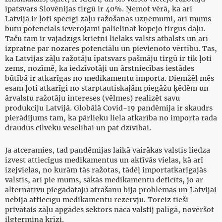
īpatsvars Slovēnijas tirgū ir 40%. Ņemot vērā, ka arī
Latvijā ir ļoti spēcīgi zāļu ražošanas uzņēmumi, arī mums
būtu potenciāls ievērojami palielināt kopējo tirgus daļu.
Taču tam ir vajadzīgs krietni lielāks valsts atbalsts un arī
izpratne par nozares potenciālu un pievienoto vērtību. Tas,
ka Latvijas zāļu ražotāju īpatsvars pašmāju tirgū ir tik ļoti
zems, nozīmē, ka iedzīvotāji un ārstniecības iestādes
būtībā ir atkarīgas no medikamentu importa. Diemžēl mēs
esam ļoti atkarīgi no starptautiskajām piegāžu ķēdēm un
ārvalstu ražotāju intereses (vēlmes) realizēt savu
produkciju Latvijā. Globālā Covid-19 pandēmija ir skaudrs
pierādījums tam, ka pārlieku liela atkarība no importa rada
draudus cilvēku veselībai un pat dzīvībai.
Ja atceramies, tad pandēmijas laikā vairākas valstis liedza
izvest attiecīgus medikamentus un aktīvās vielas, kā arī
izejvielas, no kurām tās ražotas, tādēļ importatkarīgajās
valstīs, arī pie mums, sākās medikamentu deficīts, jo ar
alternatīvu piegādātāju atrašanu bija problēmas un Latvijai
nebija attiecīgu medikamentu rezervju. Toreiz tieši
privātais zāļu apgādes sektors nāca valstij palīgā, novēršot
ilgtermiņa krīzi.