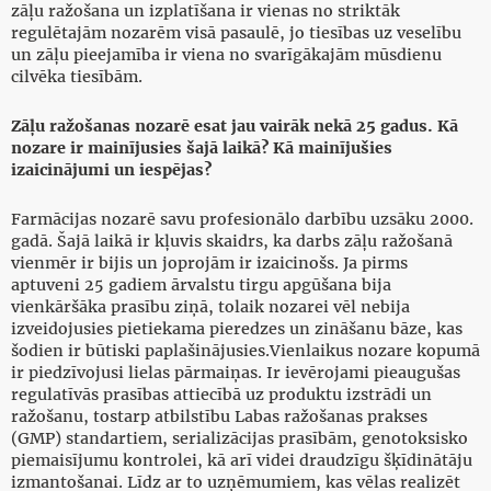
zāļu ražošana un izplatīšana ir vienas no striktāk
regulētajām nozarēm visā pasaulē, jo tiesības uz veselību
un zāļu pieejamība ir viena no svarīgākajām mūsdienu
cilvēka tiesībām.
Zāļu ražošanas nozarē esat jau vairāk nekā 25 gadus. Kā
nozare ir mainījusies šajā laikā? Kā mainījušies
izaicinājumi un iespējas?
Farmācijas nozarē savu profesionālo darbību uzsāku 2000.
gadā. Šajā laikā ir kļuvis skaidrs, ka darbs zāļu ražošanā
vienmēr ir bijis un joprojām ir izaicinošs. Ja pirms
aptuveni 25 gadiem ārvalstu tirgu apgūšana bija
vienkāršāka prasību ziņā, tolaik nozarei vēl nebija
izveidojusies pietiekama pieredzes un zināšanu bāze, kas
šodien ir būtiski paplašinājusies.Vienlaikus nozare kopumā
ir piedzīvojusi lielas pārmaiņas. Ir ievērojami pieaugušas
regulatīvās prasības attiecībā uz produktu izstrādi un
ražošanu, tostarp atbilstību Labas ražošanas prakses
(GMP) standartiem, serializācijas prasībām, genotoksisko
piemaisījumu kontrolei, kā arī videi draudzīgu šķīdinātāju
izmantošanai. Līdz ar to uzņēmumiem, kas vēlas realizēt