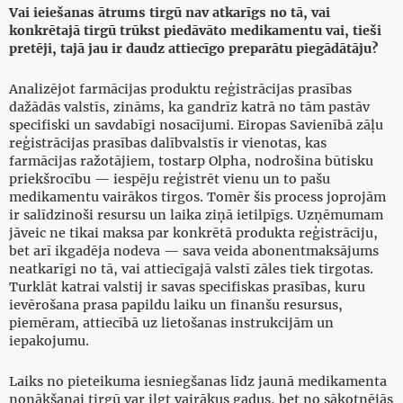
Vai ieiešanas ātrums tirgū nav atkarīgs no tā, vai
konkrētajā tirgū trūkst piedāvāto medikamentu vai, tieši
pretēji, tajā jau ir daudz attiecīgo preparātu piegādātāju?
Analizējot farmācijas produktu reģistrācijas prasības
dažādās valstīs, zināms, ka gandrīz katrā no tām pastāv
specifiski un savdabīgi nosacījumi. Eiropas Savienībā zāļu
reģistrācijas prasības dalībvalstīs ir vienotas, kas
farmācijas ražotājiem, tostarp Olpha, nodrošina būtisku
priekšrocību — iespēju reģistrēt vienu un to pašu
medikamentu vairākos tirgos. Tomēr šis process joprojām
ir salīdzinoši resursu un laika ziņā ietilpīgs. Uzņēmumam
jāveic ne tikai maksa par konkrētā produkta reģistrāciju,
bet arī ikgadēja nodeva — sava veida abonentmaksājums
neatkarīgi no tā, vai attiecīgajā valstī zāles tiek tirgotas.
Turklāt katrai valstij ir savas specifiskas prasības, kuru
ievērošana prasa papildu laiku un finanšu resursus,
piemēram, attiecībā uz lietošanas instrukcijām un
iepakojumu.
Laiks no pieteikuma iesniegšanas līdz jaunā medikamenta
nonākšanai tirgū var ilgt vairākus gadus, bet no sākotnējās