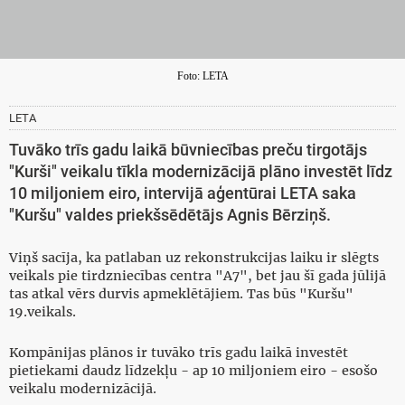
Foto: LETA
LETA
Tuvāko trīs gadu laikā būvniecības preču tirgotājs
"Kurši" veikalu tīkla modernizācijā plāno investēt līdz
10 miljoniem eiro, intervijā aģentūrai LETA saka
"Kuršu" valdes priekšsēdētājs Agnis Bērziņš.
Viņš sacīja, ka patlaban uz rekonstrukcijas laiku ir slēgts
veikals pie tirdzniecības centra "A7", bet jau šī gada jūlijā
tas atkal vērs durvis apmeklētājiem. Tas būs "Kuršu"
19.veikals.
Kompānijas plānos ir tuvāko trīs gadu laikā investēt
pietiekami daudz līdzekļu - ap 10 miljoniem eiro - esošo
veikalu modernizācijā.