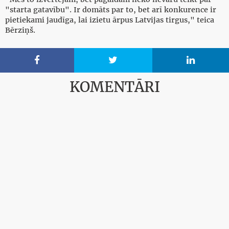
"starta gatavību". Ir domāts par to, bet arī konkurence ir
pietiekami jaudīga, lai izietu ārpus Latvijas tirgus," teica
Bērziņš.



KOMENTĀRI