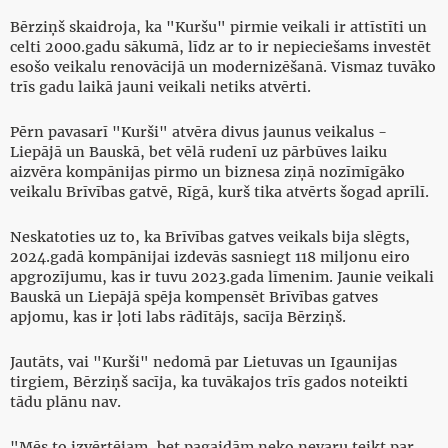
Bērziņš skaidroja, ka "Kuršu" pirmie veikali ir attīstīti un
celti 2000.gadu sākumā, līdz ar to ir nepieciešams investēt
esošo veikalu renovācijā un modernizēšanā. Vismaz tuvāko
trīs gadu laikā jauni veikali netiks atvērti.
Pērn pavasarī "Kurši" atvēra divus jaunus veikalus -
Liepājā un Bauskā, bet vēlā rudenī uz pārbūves laiku
aizvēra kompānijas pirmo un biznesa ziņā nozīmīgāko
veikalu Brīvības gatvē, Rīgā, kurš tika atvērts šogad aprīlī.
Neskatoties uz to, ka Brīvības gatves veikals bija slēgts,
2024.gadā kompānijai izdevās sasniegt 118 miljonu eiro
apgrozījumu, kas ir tuvu 2023.gada līmenim. Jaunie veikali
Bauskā un Liepājā spēja kompensēt Brīvības gatves
apjomu, kas ir ļoti labs rādītājs, sacīja Bērziņš.
Jautāts, vai "Kurši" nedomā par Lietuvas un Igaunijas
tirgiem, Bērziņš sacīja, ka tuvākajos trīs gados noteikti
tādu plānu nav.
"Mēs to izvērtējam, bet pagaidām neko nevaru teikt par