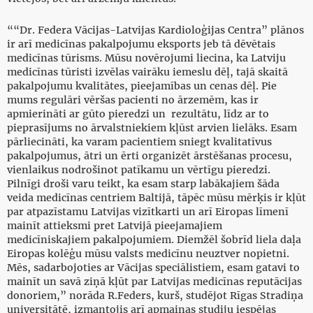
““Dr. Federa Vācijas-Latvijas Kardioloģijas Centra” plānos
ir arī medicīnas pakalpojumu eksports jeb tā dēvētais
medicīnas tūrisms. Mūsu novērojumi liecina, ka Latviju
medicīnas tūristi izvēlas vairāku iemeslu dēļ, tajā skaitā
pakalpojumu kvalitātes, pieejamības un cenas dēļ. Pie
mums regulāri vēršas pacienti no ārzemēm, kas ir
apmierināti ar gūto pieredzi un rezultātu, līdz ar to
pieprasījums no ārvalstniekiem kļūst arvien lielāks. Esam
pārliecināti, ka varam pacientiem sniegt kvalitatīvus
pakalpojumus, ātri un ērti organizēt ārstēšanas procesu,
vienlaikus nodrošinot patīkamu un vērtīgu pieredzi.
Pilnīgi droši varu teikt, ka esam starp labākajiem šāda
veida medicīnas centriem Baltijā, tāpēc mūsu mērķis ir kļūt
par atpazīstamu Latvijas vizītkarti un arī Eiropas līmenī
mainīt attieksmi pret Latvijā pieejamajiem
medicīniskajiem pakalpojumiem. Diemžēl šobrīd liela daļa
Eiropas kolēģu mūsu valsts medicīnu neuztver nopietni.
Mēs, sadarbojoties ar Vācijas speciālistiem, esam gatavi to
mainīt un savā ziņā kļūt par Latvijas medicīnas reputācijas
donoriem,” norāda R.Feders, kurš, studējot Rīgas Stradiņa
universitātē, izmantojis arī apmaiņas studiju iespējas