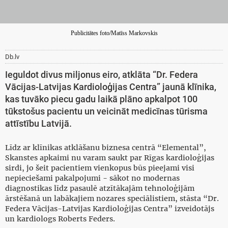
Publicitātes foto/Matīss Markovskis
Db.lv
Ieguldot divus miljonus eiro, atklāta “Dr. Federa
Vācijas-Latvijas Kardioloģijas Centra” jaunā klīnika,
kas tuvāko piecu gadu laikā plāno apkalpot 100
tūkstošus pacientu un veicināt medicīnas tūrisma
attīstību Latvijā.
Līdz ar klīnikas atklāšanu biznesa centrā “Elemental”,
Skanstes apkaimi nu varam saukt par Rīgas kardioloģijas
sirdi, jo šeit pacientiem vienkopus būs pieejami visi
nepieciešami pakalpojumi - sākot no modernas
diagnostikas līdz pasaulē atzītākajām tehnoloģijām
ārstēšanā un labākajiem nozares speciālistiem, stāsta “Dr.
Federa Vācijas-Latvijas Kardioloģijas Centra” izveidotājs
un kardiologs Roberts Feders.