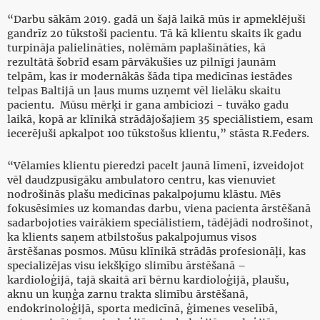
“Darbu sākām 2019. gadā un šajā laikā mūs ir apmeklējuši
gandrīz 20 tūkstoši pacientu. Tā kā klientu skaits ik gadu
turpināja palielināties, nolēmām paplašināties, kā
rezultātā šobrīd esam pārvākušies uz pilnīgi jaunām
telpām, kas ir modernākās šāda tipa medicīnas iestādes
telpas Baltijā un ļaus mums uzņemt vēl lielāku skaitu
pacientu. Mūsu mērķi ir gana ambiciozi - tuvāko gadu
laikā, kopā ar klīnikā strādājošajiem 35 speciālistiem, esam
iecerējuši apkalpot 100 tūkstošus klientu,” stāsta R.Feders.
“Vēlamies klientu pieredzi pacelt jaunā līmenī, izveidojot
vēl daudzpusīgāku ambulatoro centru, kas vienuviet
nodrošinās plašu medicīnas pakalpojumu klāstu. Mēs
fokusēsimies uz komandas darbu, viena pacienta ārstēšanā
sadarbojoties vairākiem speciālistiem, tādējādi nodrošinot,
ka klients saņem atbilstošus pakalpojumus visos
ārstēšanas posmos. Mūsu klīnikā strādās profesionāļi, kas
specializējas visu iekšķīgo slimību ārstēšanā –
kardioloģijā, tajā skaitā arī bērnu kardioloģijā, plaušu,
aknu un kuņģa zarnu trakta slimību ārstēšanā,
endokrinoloģijā, sporta medicīnā, ģimenes veselībā,