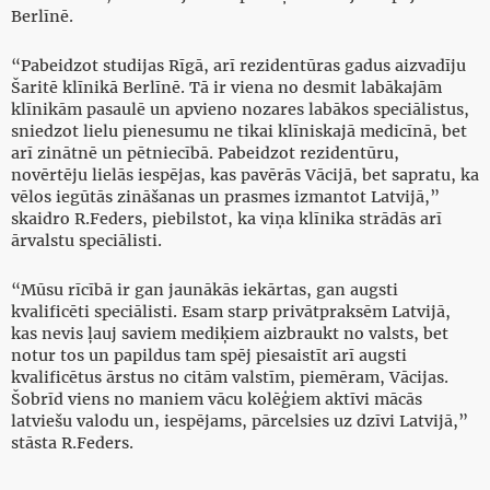
Berlīnē.
“Pabeidzot studijas Rīgā, arī rezidentūras gadus aizvadīju
Šaritē klīnikā Berlīnē. Tā ir viena no desmit labākajām
klīnikām pasaulē un apvieno nozares labākos speciālistus,
sniedzot lielu pienesumu ne tikai klīniskajā medicīnā, bet
arī zinātnē un pētniecībā. Pabeidzot rezidentūru,
novērtēju lielās iespējas, kas pavērās Vācijā, bet sapratu, ka
vēlos iegūtās zināšanas un prasmes izmantot Latvijā,”
skaidro R.Feders, piebilstot, ka viņa klīnika strādās arī
ārvalstu speciālisti.
“Mūsu rīcībā ir gan jaunākās iekārtas, gan augsti
kvalificēti speciālisti. Esam starp privātpraksēm Latvijā,
kas nevis ļauj saviem mediķiem aizbraukt no valsts, bet
notur tos un papildus tam spēj piesaistīt arī augsti
kvalificētus ārstus no citām valstīm, piemēram, Vācijas.
Šobrīd viens no maniem vācu kolēģiem aktīvi mācās
latviešu valodu un, iespējams, pārcelsies uz dzīvi Latvijā,”
stāsta R.Feders.