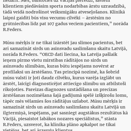
nedarīt. Mēs, balstoties uz Vācijas pieredzi, saviem
klientiem piedāvāsim sporta nodarbības ārstu uzraudzībā,
tādā veidā nodrošinot veiksmīgāku atveseļošanos. Klīnikā
laipni gaidīti būs visu vecumu cilvēki – ārstēsim no
grūtniecības līdz pat 107 gadus veciem pacientiem,” norāda
R.Feders.
Mūsu mērķis ir ne tikai izārstēt jau slimos pacientus, bet
arī samazināt sirds un asinsvadu saslimšanu skaitu Latvijā,
norāda R.Feders. “OECD dati liecina, ka Latvija pašlaik
ieņem pirmo vietu mirstības rādītājos no sirds un
asinsvadu slimībām, kuras būtu iespējams novērst ar
profilaksi un ārstēšanu. Tas principā nozīmē, ka šobrīd
mūsu valstī ir ļoti daudz cilvēku, kurus varēja izglābt un
ārstēt, laicīgi diagnosticējot attiecīgo slimību un atbilstoši
rīkojoties. Pareizas diagnozes uzstādīšana un precīzas
ārstēšanas nozīmēšana šajā gadījumā spēlē izšķirošu lomu,
tāpēc mēs vēlamies šos rādītājus uzlabot. Mūsu mērķis ir
samazināt sirds un asinsvadu saslimšanu skaitu Latvijā un
ilgtermiņā, iespējams, pat sasniegt augstākus rezultātus kā
Vācijā, piesaistot labākos nozares speciālistus,” stāsta
R.Feders, uzsverot, ka klīnika plāno apkalpot ne tikai
vietējos, bet arī ārzemju klientus.