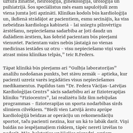
uztura zinātnē, neiroloģijā, ginekoloģijā, uroloģijā un
psihiatrijā. Šos speciālistus mēs esam sapulcējuši zem
viena jumta ļoti apzināti. Klīnikas kodols būs kardioloģija
un, ikdienā strādājot ar pacientiem, esmu secinājis, ka viss
nebeidzas kardiologa kabinetā - lai sniegtu pilnvērtīgu
ārstēšanu, nepieciešama sadarbība ar ļoti daudz un
dažādiem ārstiem, kas šobrīd pacientam būs pieejami
vienuviet. Pacientam vairs nebūs jāstaigā no vienas
medicīnas iestādes uz otru - visu nepieciešamo viņi varēs
atrast mūsu klīnikas telpās,” teic R.Feders.
Tāpat klīnikā būs pieejams arī “Gulbja laboratorijas”
analīžu nodošanas punkts, bet stāvu zemāk – aptieka, kur
pacienti uzreiz varēs iegādāties visus nepieciešamos
medikamentus. Papildus tam “Dr. Federa Vācijas-Latvijas
Kardioloģijas Centrs” sācis sadarbību arī ar fizioterapijas
klīniku “Fiziocentrs”, lai realizētu līdz šim nebijušas
programmas - fizioterapijas un sporta nodarbības sirds
slimiem cilvēkiem. “Bieži vien Latvijā ārstu aprūpe
kardioloģijā beidzas ar operāciju un rekomendāciju
sportot, taču pacienti nezina, kur un kā to labāk darīt. Viņi
baidās no iespējamajiem riskiem, tāpēc nereti izvēlas to