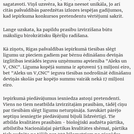
sagatavoti. Viņš uzsvēra, ka Rīga neesot unikāla, jo arī
citās pašvaldībās paredzētas izlozes iespējas gadījumos,
kad iepirkuma konkursos pretendentu vērtējumi sakrīt.
Lange uzskata, ka papildu prasību izvirzīšana būtu
mākslīgu birokrātisku šķēršļu radīšana.
Kā ziņots, Rīgas pašvaldības iepirkumā tiesības slēgt
līgumu uz pieciem gadiem par bērnu ēdināšanu deviņās
izglītības iestādēs ieguva uzņēmumu apvienība "Aleks un
V, CNC". Līguma kopējā summa ir aptuveni 53 miljoni eiro,
bet "Aleks un V,CNC" ieguva tiesības nodrošināt ēdināšanu
deviņās skolās par kopējo summu vairāk nekā 17 miljoni
eiro.
Iepirkumā piedāvājumus iesniedza astoņi pretendenti.
Viens no tiem neatbilda izvirzītajām prasībām, tādēļ cīņu
par tiesībām slēgt līgumu neturpināja. Savukārt pārējo
septiņu iesniegtie piedāvājumi bijuši līdzvērtīgi. Tie
atbilda kvalitātes prasībām - bioloģiski audzēta pārtika,
atbilstība Nacionālajai pārtikas kvalitātes shēmai, pārtika