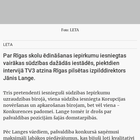
Foto: LETA
LETA
Par Rīgas skolu ēdināšanas iepirkumu iesniegtas
vairākas sūdzības dažādās iestādēs, piektdien
intervijā TV3 atzina Rīgas pilsētas izpilddirektors
Jānis Lange.
Trīs pretendenti iesnieguši sūdzības Iepirkumu
uzraudzības birojā, viena sūdzība iesniegta Korupcijas
novēršanas un apkarošanas birojam, bet vēl viena -
Konkurences padomei. Lange tomēr ir drošs par
pašvaldības pozīcijām šajās domstarpībās.
Pēc Langes vārdiem, pašvaldība konkursā saņēmusi
maksimāli labākos piedāvājumus, kas bijuši ļoti kvalitatīvi