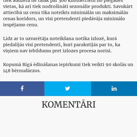
tiek audzēta ne tālāk par 300 kilometriem no piegādes
vietas, kā arī tiek nodrošināti sezonālie produkti. Savukārt
attiecībā uz cenu tika noteikts minimālās un maksimālās
cenas koridors, un visi pretendenti piedāvāja minimālo
iespējamo cenu.
Līdz ar to uzvarētāja noteikšana notika izlozē, kurā
piedalījās visi pretendenti, kuri parakstījās par to, ka
viņiem nav iebildumu pret izlozes procesa norisi.
Kopumā Rīgā ēdināšanas iepirkumi tiek veikti 90 skolās un
148 bērnudārzos.



KOMENTĀRI