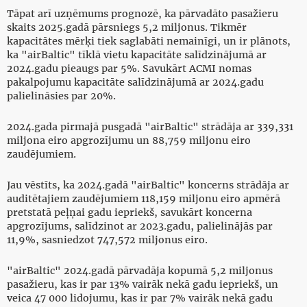
Tāpat arī uzņēmums prognozē, ka pārvadāto pasažieru
skaits 2025.gadā pārsniegs 5,2 miljonus. Tikmēr
kapacitātes mērķi tiek saglabāti nemainīgi, un ir plānots,
ka "airBaltic" tīklā vietu kapacitāte salīdzinājumā ar
2024.gadu pieaugs par 5%. Savukārt ACMI nomas
pakalpojumu kapacitāte salīdzinājumā ar 2024.gadu
palielināsies par 20%.
2024.gada pirmajā pusgadā "airBaltic" strādāja ar 339,331
miljona eiro apgrozījumu un 88,759 miljonu eiro
zaudējumiem.
Jau vēstīts, ka 2024.gadā "airBaltic" koncerns strādāja ar
auditētajiem zaudējumiem 118,159 miljonu eiro apmērā
pretstatā peļņai gadu iepriekš, savukārt koncerna
apgrozījums, salīdzinot ar 2023.gadu, palielinājās par
11,9%, sasniedzot 747,572 miljonus eiro.
"airBaltic" 2024.gadā pārvadāja kopumā 5,2 miljonus
pasažieru, kas ir par 13% vairāk nekā gadu iepriekš, un
veica 47 000 lidojumu, kas ir par 7% vairāk nekā gadu