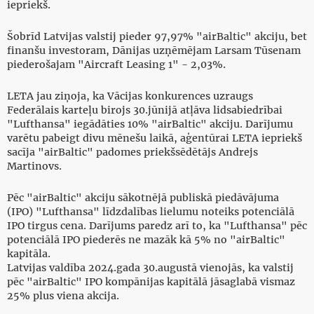
iepriekš.
Šobrīd Latvijas valstij pieder 97,97% "airBaltic" akciju, bet
finanšu investoram, Dānijas uzņēmējam Larsam Tūsenam
piederošajam "Aircraft Leasing 1" - 2,03%.
LETA jau ziņoja, ka Vācijas konkurences uzraugs
Federālais karteļu birojs 30.jūnijā atļāva lidsabiedrībai
"Lufthansa" iegādāties 10% "airBaltic" akciju. Darījumu
varētu pabeigt divu mēnešu laikā, aģentūrai LETA iepriekš
sacīja "airBaltic" padomes priekšsēdētājs Andrejs
Martinovs.
Pēc "airBaltic" akciju sākotnējā publiskā piedāvājuma
(IPO) "Lufthansa" līdzdalības lielumu noteiks potenciālā
IPO tirgus cena. Darījums paredz arī to, ka "Lufthansa" pēc
potenciālā IPO piederēs ne mazāk kā 5% no "airBaltic"
kapitāla.
Latvijas valdība 2024.gada 30.augustā vienojās, ka valstij
pēc "airBaltic" IPO kompānijas kapitālā jāsaglabā vismaz
25% plus viena akcija.