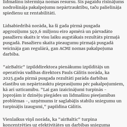
lidmašīnu īstermiņa nomas resursu. Šis pagaidu risinājums
nodrošināja pakalpojumu nepārtrauktību, taču palielināja
spiedienu uz rentabilitāti.
Lidsabiedrībā norāda, ka šī gada pirmā pusgada
apgrozījums 349,6 miljonu eiro apmērā un pārvadāto
pasažieru skaits ir visu laiku augstākais rezultāts pirmajā
pusgadā. Pasažieru skaita pieaugumu pirmajā pusgadā
veicināja gan regulārā, gan ACMI nomas pakalpojuma
darbība.
"airBaltic" izpilddirektora pienākumu izpildītājs un
operatīvās vadības direktors Pauls Cālītis norāda, ka
2025.gada pirmā pusgada rezultāti parāda darbības
elastību un nepārtrauktu pieprasījumu pēc pakalpojumiem,
kā arī uzticamību. "Lai gan izaicinājumi turpinās -
joprojām ir dzinēju piegādes un lidmašīnu pieejamības
problēmas -, uzņēmums ir saglabājis stabilu sniegumu un
turpinājis izaugsmi," papildina Cālītis.
Vienlaikus viņš norāda, ka "airBaltic" turpina
koncentrēties uz efektivitātes un darbības snieguma