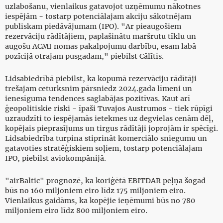
uzlabošanu, vienlaikus gatavojot uzņēmumu nākotnes
iespējām - tostarp potenciālajam akciju sākotnējam
publiskam piedāvājumam (IPO). "Ar pieaugošiem
rezervāciju rādītājiem, paplašinātu maršrutu tīklu un
augošu ACMI nomas pakalpojumu darbību, esam labā
pozīcijā otrajam pusgadam," piebilst Cālītis.
Lidsabiedrībā piebilst, ka kopumā rezervāciju rādītāji
trešajam ceturksnim pārsniedz 2024.gada līmeni un
ienesīguma tendences saglabājas pozitīvas. Kaut arī
ģeopolitiskie riski - īpaši Tuvajos Austrumos - tiek rūpīgi
uzraudzīti to iespējamās ietekmes uz degvielas cenām dēļ,
kopējais pieprasījums un tirgus rādītāji joprojām ir spēcīgi.
Lidsabiedrība turpina stiprināt komerciālo sniegumu un
gatavoties stratēģiskiem soļiem, tostarp potenciālajam
IPO, piebilst aviokompānijā.
"airBaltic" prognozē, ka koriģētā EBITDAR peļņa šogad
būs no 160 miljoniem eiro līdz 175 miljoniem eiro.
Vienlaikus gaidāms, ka kopējie ieņēmumi būs no 780
miljoniem eiro līdz 800 miljoniem eiro.