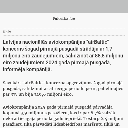
Publicitātes foto
Db.lv
Latvijas nacionālās aviokompānijas "airBaltic"
koncerns šogad pirmajā pusgadā strādāja ar 1,7
miljonu eiro zaudējumiem, salīdzinot ar 88,8 miljonu
eiro zaudējumiem 2024.gada pirmajā pusgadā,
informēja kompānijā.
Savukārt "airBaltic" koncerna apgrozījums šogad pirmajā
pusgadā, salīdzinot ar attiecīgo periodu pērn, palielinājies
par 3% un bija 349,6 miljoni eiro.
Aviokompānija 2025.gada pirmajā pusgadā pārvadāja
kopumā 3,9 miljonus pasažieru, kas ir par 8,7% vairāk
nekā attiecīgajā periodā gadu iepriekš. Tostarp 2,4 miljoni
pasažieru tika pārvadāti lidsabiedrības maršrutu tīklā un