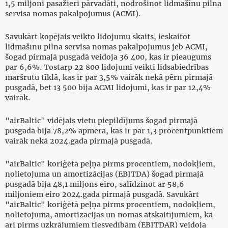
1,5 miljoni pasažieri pārvadāti, nodrošinot lidmašīnu pilna
servisa nomas pakalpojumus (ACMI).
Savukārt kopējais veikto lidojumu skaits, ieskaitot
lidmašīnu pilna servisa nomas pakalpojumus jeb ACMI,
šogad pirmajā pusgadā veidoja 36 400, kas ir pieaugums
par 6,6%. Tostarp 22 800 lidojumi veikti lidsabiedrības
maršrutu tīklā, kas ir par 3,5% vairāk nekā pērn pirmajā
pusgadā, bet 13 500 bija ACMI lidojumi, kas ir par 12,4%
vairāk.
"airBaltic" vidējais vietu piepildījums šogad pirmajā
pusgadā bija 78,2% apmērā, kas ir par 1,3 procentpunktiem
vairāk nekā 2024.gada pirmajā pusgadā.
"airBaltic" koriģētā peļņa pirms procentiem, nodokļiem,
nolietojuma un amortizācijas (EBITDA) šogad pirmajā
pusgadā bija 48,1 miljons eiro, salīdzinot ar 58,6
miljoniem eiro 2024.gada pirmajā pusgadā. Savukārt
"airBaltic" koriģētā peļņa pirms procentiem, nodokļiem,
nolietojuma, amortizācijas un nomas atskaitījumiem, kā
arī pirms uzkrājumiem tiesvedībām (EBITDAR) veidoja