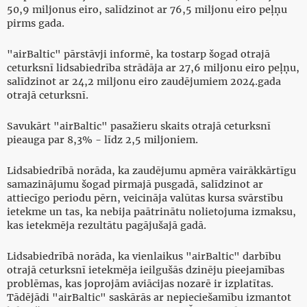
50,9 miljonus eiro, salīdzinot ar 76,5 miljonu eiro peļņu
pirms gada.
"airBaltic" pārstāvji informē, ka tostarp šogad otrajā
ceturksnī lidsabiedrība strādāja ar 27,6 miljonu eiro peļņu,
salīdzinot ar 24,2 miljonu eiro zaudējumiem 2024.gada
otrajā ceturksnī.
Savukārt "airBaltic" pasažieru skaits otrajā ceturksnī
pieauga par 8,3% - līdz 2,5 miljoniem.
Lidsabiedrībā norāda, ka zaudējumu apmēra vairākkārtīgu
samazinājumu šogad pirmajā pusgadā, salīdzinot ar
attiecīgo periodu pērn, veicināja valūtas kursa svārstību
ietekme un tas, ka nebija paātrinātu nolietojuma izmaksu,
kas ietekmēja rezultātu pagājušajā gadā.
Lidsabiedrībā norāda, ka vienlaikus "airBaltic" darbību
otrajā ceturksnī ietekmēja ieilgušās dzinēju pieejamības
problēmas, kas joprojām aviācijas nozarē ir izplatītas.
Tādējādi "airBaltic" saskārās ar nepieciešamību izmantot