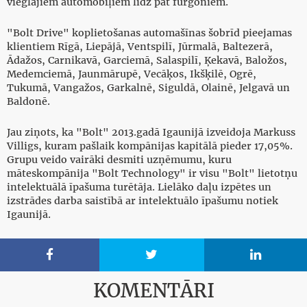
vieglajiem automobiļiem līdz pat furgoniem.
"Bolt Drive" koplietošanas automašīnas šobrīd pieejamas
klientiem Rīgā, Liepājā, Ventspilī, Jūrmalā, Baltezerā,
Ādažos, Carnikavā, Garciemā, Salaspilī, Ķekavā, Baložos,
Medemciemā, Jaunmārupē, Vecāķos, Ikšķilē, Ogrē,
Tukumā, Vangažos, Garkalnē, Siguldā, Olainē, Jelgavā un
Baldonē.
Jau ziņots, ka "Bolt" 2013.gadā Igaunijā izveidoja Markuss
Villigs, kuram pašlaik kompānijas kapitālā pieder 17,05%.
Grupu veido vairāki desmiti uzņēmumu, kuru
māteskompānija "Bolt Technology" ir visu "Bolt" lietotņu
intelektuālā īpašuma turētāja. Lielāko daļu izpētes un
izstrādes darba saistībā ar intelektuālo īpašumu notiek
Igaunijā.



KOMENTĀRI