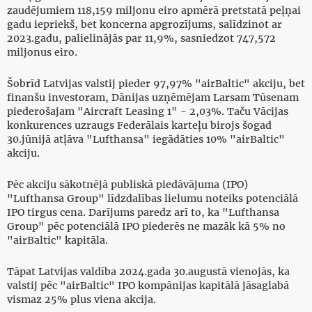
zaudējumiem 118,159 miljonu eiro apmērā pretstatā peļņai
gadu iepriekš, bet koncerna apgrozījums, salīdzinot ar
2023.gadu, palielinājās par 11,9%, sasniedzot 747,572
miljonus eiro.
Šobrīd Latvijas valstij pieder 97,97% "airBaltic" akciju, bet
finanšu investoram, Dānijas uzņēmējam Larsam Tūsenam
piederošajam "Aircraft Leasing 1" - 2,03%. Taču Vācijas
konkurences uzraugs Federālais karteļu birojs šogad
30.jūnijā atļāva "Lufthansa" iegādāties 10% "airBaltic"
akciju.
Pēc akciju sākotnējā publiskā piedāvājuma (IPO)
"Lufthansa Group" līdzdalības lielumu noteiks potenciālā
IPO tirgus cena. Darījums paredz arī to, ka "Lufthansa
Group" pēc potenciālā IPO piederēs ne mazāk kā 5% no
"airBaltic" kapitāla.
Tāpat Latvijas valdība 2024.gada 30.augustā vienojās, ka
valstij pēc "airBaltic" IPO kompānijas kapitālā jāsaglabā
vismaz 25% plus viena akcija.