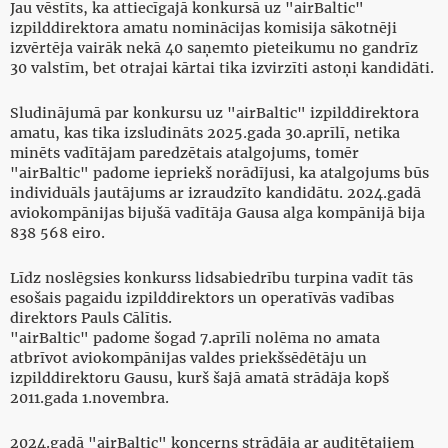
Jau vēstīts, ka attiecīgajā konkursā uz "airBaltic"
izpilddirektora amatu nominācijas komisija sākotnēji
izvērtēja vairāk nekā 40 saņemto pieteikumu no gandrīz
30 valstīm, bet otrajai kārtai tika izvirzīti astoņi kandidāti.
Sludinājumā par konkursu uz "airBaltic" izpilddirektora
amatu, kas tika izsludināts 2025.gada 30.aprīlī, netika
minēts vadītājam paredzētais atalgojums, tomēr
"airBaltic" padome iepriekš norādījusi, ka atalgojums būs
individuāls jautājums ar izraudzīto kandidātu. 2024.gadā
aviokompānijas bijušā vadītāja Gausa alga kompānijā bija
838 568 eiro.
Līdz noslēgsies konkurss lidsabiedrību turpina vadīt tās
esošais pagaidu izpilddirektors un operatīvās vadības
direktors Pauls Cālītis.
"airBaltic" padome šogad 7.aprīlī nolēma no amata
atbrīvot aviokompānijas valdes priekšsēdētāju un
izpilddirektoru Gausu, kurš šajā amatā strādāja kopš
2011.gada 1.novembra.
2024.gadā "airBaltic" koncerns strādāja ar auditētajiem