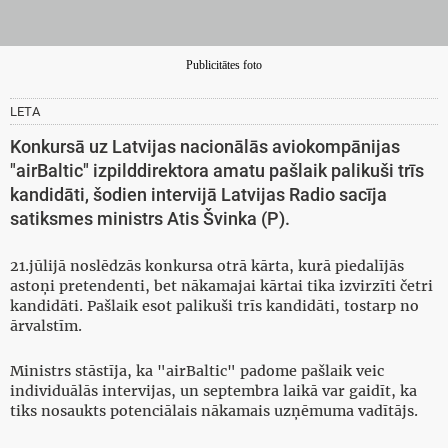
Publicitātes foto
LETA
Konkursā uz Latvijas nacionālās aviokompānijas
"airBaltic" izpilddirektora amatu pašlaik palikuši trīs
kandidāti, šodien intervijā Latvijas Radio sacīja
satiksmes ministrs Atis Švinka (P).
21.jūlijā noslēdzās konkursa otrā kārta, kurā piedalījās
astoņi pretendenti, bet nākamajai kārtai tika izvirzīti četri
kandidāti. Pašlaik esot palikuši trīs kandidāti, tostarp no
ārvalstīm.
Ministrs stāstīja, ka "airBaltic" padome pašlaik veic
individuālās intervijas, un septembra laikā var gaidīt, ka
tiks nosaukts potenciālais nākamais uzņēmuma vadītājs.