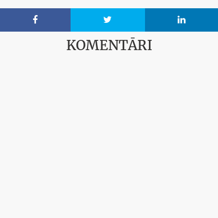



KOMENTĀRI