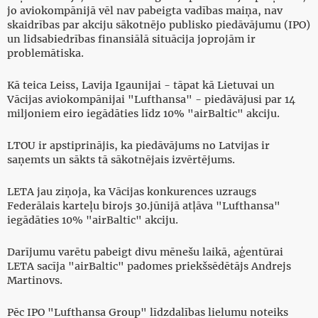
jo aviokompānijā vēl nav pabeigta vadības maiņa, nav
skaidrības par akciju sākotnējo publisko piedāvājumu (IPO)
un lidsabiedrības finansiālā situācija joprojām ir
problemātiska.
Kā teica Leiss, Lavija Igaunijai - tāpat kā Lietuvai un
Vācijas aviokompānijai "Lufthansa" - piedāvājusi par 14
miljoniem eiro iegādāties līdz 10% "airBaltic" akciju.
LTOU ir apstiprinājis, ka piedāvājums no Latvijas ir
saņemts un sākts tā sākotnējais izvērtējums.
LETA jau ziņoja, ka Vācijas konkurences uzraugs
Federālais karteļu birojs 30.jūnijā atļāva "Lufthansa"
iegādāties 10% "airBaltic" akciju.
Darījumu varētu pabeigt divu mēnešu laikā, aģentūrai
LETA sacīja "airBaltic" padomes priekšsēdētājs Andrejs
Martinovs.
Pēc IPO "Lufthansa Group" līdzdalības lielumu noteiks