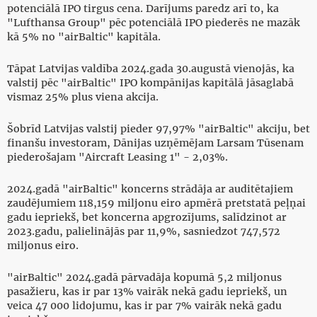
potenciālā IPO tirgus cena. Darījums paredz arī to, ka
"Lufthansa Group" pēc potenciālā IPO piederēs ne mazāk
kā 5% no "airBaltic" kapitāla.
Tāpat Latvijas valdība 2024.gada 30.augustā vienojās, ka
valstij pēc "airBaltic" IPO kompānijas kapitālā jāsaglabā
vismaz 25% plus viena akcija.
Šobrīd Latvijas valstij pieder 97,97% "airBaltic" akciju, bet
finanšu investoram, Dānijas uzņēmējam Larsam Tūsenam
piederošajam "Aircraft Leasing 1" - 2,03%.
2024.gadā "airBaltic" koncerns strādāja ar auditētajiem
zaudējumiem 118,159 miljonu eiro apmērā pretstatā peļņai
gadu iepriekš, bet koncerna apgrozījums, salīdzinot ar
2023.gadu, palielinājās par 11,9%, sasniedzot 747,572
miljonus eiro.
"airBaltic" 2024.gadā pārvadāja kopumā 5,2 miljonus
pasažieru, kas ir par 13% vairāk nekā gadu iepriekš, un
veica 47 000 lidojumu, kas ir par 7% vairāk nekā gadu