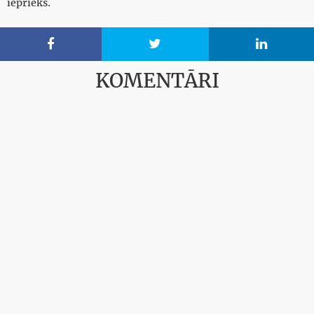
iepriekš.



KOMENTĀRI