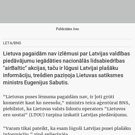
Publicitātes foto
LETA/BNS
Lietuva pagaidām nav izlēmusi par Latvijas valdības
piedāvājumu iegādāties nacionālās lidsabiedrības
"airBaltic" akcijas, taču ir lūgusi Latvijai plašāku
informāciju, trešdien paziņoja Lietuvas satiksmes
ministrs Eugenijus Sabutis.
"Lietuvas puses lēmuma pagaidām nav, ir ļoti grūti
komentēt kaut ko neesošu," ministrs teica aģentūrai BNS,
piebilstot, ka Lietuvas valsts lidostu operators "Lietuvos
oro uostai" (LTOU) turpina izskatīt Latvijas piedāvājumu.
"Varam tikai pateikt, ka esam lūguši Latvijas pusei plašāku
informāciju," viņš apliecināja.