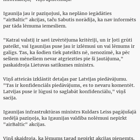
Igaunija jau ir paziņojusi, ka neplāno iegādāties
"airBaltic" akcijas, taču Sabutis norādīja, ka nav informēts
par tāda lēmuma iemesliem.
"Katrai valstij ir savi izvērtējuma kritēriji, un ir ļoti grūti
pateikt, vai Igaunijas puse jau ir izlēmusi un vai lēmums ir
galīgs. Tas, ka šodien tiek pateikts nē, nenozīmē, ka pēc
sešiem mēnešiem nevar atgriezties pie šī jautājuma,"
paskaidroja Lietuvas satiksmes ministrs.
Viņš atteicās izklāstīt detaļas par Latvijas piedāvājumu.
"Tas ir konfidenciāls piedāvājums, es to nevaru komentēt.
Latvijas puse ir lūgusi to saglabāt konfidenciālu," viņš
sacīja.
Igaunijas infrastruktūras ministrs Kuldars Leiss pagājušajā
nedēļā paziņoja, ka Igaunijas valdība nolēmusi nepirkt
"airBaltic" akcijas.
Viņš skaidroja, ka lēmums tagad nepirkt akcijas pieņemts,