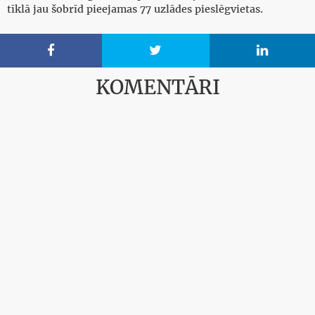
tīklā jau šobrīd pieejamas 77 uzlādes pieslēgvietas.



KOMENTĀRI