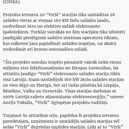
(CINEA).
Projekta ietvaros 20 "Virši" stacijās tika uzstādītas 28
uzlādes vietas ar vismaz 160 kW lielu uzlādes jaudu,
nodrošinot ātru un efektīvu uzlādi elektroauto
īpašniekiem. Turklāt vairākās no šīm stacijām tika izbūvēti
jaudīgāki pieslēgumi sadales sistēmas operatora tīklam,
kas nākotnē ļaus paplašināt uzlādes iespējas, tai skaitā
nodrošināt arī kravas automašīnu uzlādi.
"Šis projekts sniedza iespēju piesaistīt vairāk nekā vienu
miljonu eiro līdzfinansējumu no Eiropas Savienības, lai
attīstītu jaudīgo “Virši” elektroauto uzlādes staciju tīklu
visā Latvijā. Esam uzstādījuši 160 kW ātrās uzlādes stacijas
ne vien Rīgā un Pierīgā, bet arī tādās pilsētās kā Liepāja,
Rēzekne, Valka un Grenctāle. Visas stacijas darbojas ar
100% Latvijā ražotu atjaunojamo elektroenerģiju,” uzsver
Anrijs Tukulis, “Virši” ilgtspējas projektu vadītājs.
Turpinot šo attīstības ceļu, papildus šī projekta ietvaros
paveiktajam, uzņēmums ir uzstādījis uzlādes stacijas vēl
sešās “Virši” degvielas uzpildes stacijās. Līdz ar to “Virši”