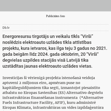
Publicitātes foto
Db.lv
Energoresursu tirgotājs un veikalu tīkls “Virši”
noslēdzis elektroauto uzlādes tīkla attīstības
projektu, kura ietvaros, kas ilga teju 3 gadus no 2021.
gada beigām līdz 2024. gada oktobrim, 20 "Virši"
degvielas uzpildes stacijās visā Latvijā tika
uzstādītas jaunas elektroauto uzlādes vietas.
Investīcijas šī vērienīgā projekta īstenošanā veidoja
aptuveni 2 miljonus eiro, apmēram puse no
kapitālieguldījumiem tika segti, izmantojot piesaistīto
atbalstu no Eiropas Savienības (ES) Alternatīvo degvielu
infrastruktūras finansēšanas instrumenta (*Alternative
Fuels Infrastructure Facility, AFIF), kuru administrē
Eiropas Klimata, infrastruktūras un vides izpildaģentūra