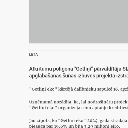
LETA
Atkritumu poligona "Getliņi" pārvaldītāja S
apglabāšanas šūnas izbūves projekta izst
"Getliņi eko" kārtējā dalībnieku sapulcē 16. ap
Uzņēmumā norādīja, ka, lai nodrošinātu projekt
"Getliņi eko" organizēja cenu aptauju kredīti
Jau ziņots, ka "Getliņi eko" 2024. gadā strādāj
pieauga par 19,6% un bija 3,29 miljoni eiro.