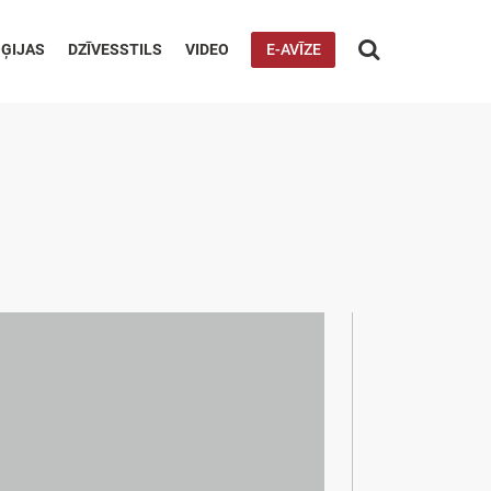

ĢIJAS
DZĪVESSTILS
VIDEO
E-AVĪZE