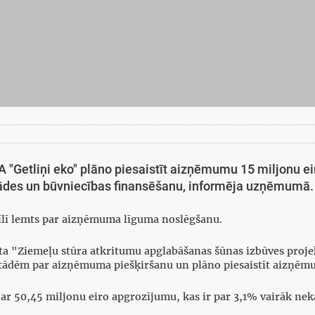
IA "Getliņi eko" plāno piesaistīt aizņēmumu 15 miljonu e
rādes un būvniecības finansēšanu, informēja uzņēmumā.
rīlī lemts par aizņēmuma līguma noslēgšanu.
a "Ziemeļu stūra atkritumu apglabāšanas šūnas izbūves proje
estādēm par aizņēmuma piešķiršanu un plāno piesaistīt aizņēm
a ar 50,45 miljonu eiro apgrozījumu, kas ir par 3,1% vairāk n