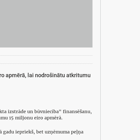
iro apmērā, lai nodrošinātu atkritumu
kta izstrāde un būvniecība" finansēšanu,
umu 15 miljonu eiro apmērā.
ekā gadu iepriekš, bet uzņēmuma peļņa