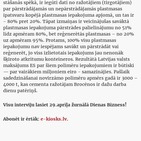
stāšanās spēkā, ir iegūti dati no ražotājiem (tirgotājiem)
par pārstrādājamās un nepārstrādājamās plastmasas
īpatsvaru kopējā plastmasas iepakojuma apjomā, un tas ir
- 80% pret 20%. Tāpat izmaiņas ir veicinājušas savāktā
plastmasas iepakojuma pārstrādes palielinājumu no 51%
līdz apmēram 80%, bet reģenerētās plastmasas – no 20%
uz apmēram 95%. Protams, 100% visu plastmasas
iepakojumu nav iespējams savākt un pārstrādāt vai
reģenerēt, jo viss izlietotais iepakojums jau nenonāk
šķiroto atkritumu konteineros. Rezultātā Latvijas valsts
maksājums ES par šiem polimēru iepakojumiem ir būtiski
— par vairākiem miljoniem eiro - samazinājies. Pašlaik
sadedzināšanai novirzāmo polimēru apmērs gadā ir 3000 –
4000 t, kas cementa ražotājam Brocēnos ir dažu darba
dienu patēriņš.
Visu interviju lasiet 29.aprīļa žurnālā Dienas Bizness!
Abonēt ir ērtāk:
e-kiosks.lv
.