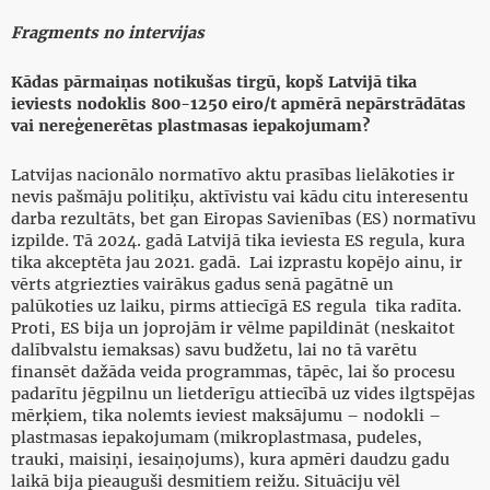
Fragments no intervijas
Kādas pārmaiņas notikušas tirgū, kopš Latvijā tika
ieviests nodoklis 800-1250 eiro/t apmērā nepārstrādātas
vai nereģenerētas plastmasas iepakojumam?
Latvijas nacionālo normatīvo aktu prasības lielākoties ir
nevis pašmāju politiķu, aktīvistu vai kādu citu interesentu
darba rezultāts, bet gan Eiropas Savienības (ES) normatīvu
izpilde. Tā 2024. gadā Latvijā tika ieviesta ES regula, kura
tika akceptēta jau 2021. gadā. Lai izprastu kopējo ainu, ir
vērts atgriezties vairākus gadus senā pagātnē un
palūkoties uz laiku, pirms attiecīgā ES regula tika radīta.
Proti, ES bija un joprojām ir vēlme papildināt (neskaitot
dalībvalstu iemaksas) savu budžetu, lai no tā varētu
finansēt dažāda veida programmas, tāpēc, lai šo procesu
padarītu jēgpilnu un lietderīgu attiecībā uz vides ilgtspējas
mērķiem, tika nolemts ieviest maksājumu – nodokli –
plastmasas iepakojumam (mikroplastmasa, pudeles,
trauki, maisiņi, iesaiņojums), kura apmēri daudzu gadu
laikā bija pieauguši desmitiem reižu. Situāciju vēl