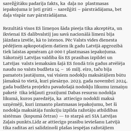
sarežģītāku padarīja fakts, ka daļa no plastmasas
iepakojuma ir ļoti grūti – sarežģīti – pārstrādājama, bet
daļa vispār nav pārstrādājama.
Rezultātā visos ES līmeņos šāda pieeja tika akceptēta, un
ikvienai ES dalībvalstij jau savā nacionālā līmenī bija
jāizdara izvēle, kā to īstenos. Pēc Valsts vides dienesta
pēdējiem apkopotajiem datiem ik gadu Latvijā apgrozībā
tiek laistas apmēram 40 000 t plastmasas iepakojuma.
Sākotnēji Latvijas valdība šīs ES prasības izpildei un
Latvijas valsts iemaksām šajā ES fondā trīs gadus atvēlēja
naudu no valsts budžeta 14 – 16 milj. eiro, taču bija
pamatots jautājums, vai visiem nodokļu maksātājiem būtu
jāmaksā to vietā, kuri piesārņo. 2023. gada novembrī 2024.
gada budžeta projektu pavadošajā nodokļu likumu izmaiņu
paketē tika iekļauti grozījumi Dabas resursu nodokļa
likumā, kuros paredzēja, ka attiecīgo nodokli maksā
uzņēmēji, kuri izmanto plastmasas iepakojumu, bet šī
nodokļa maksātāja funkciju izpilda ražotāju atbildības
sistēmas (kopumā četras) — to starpā arī SIA Latvijas
Zaļais punkts.Līdz ar attiecīgo prasību ieviešanu Latvijā
tika radītas arī salīdzinoši plašas iespējas ražotājiem