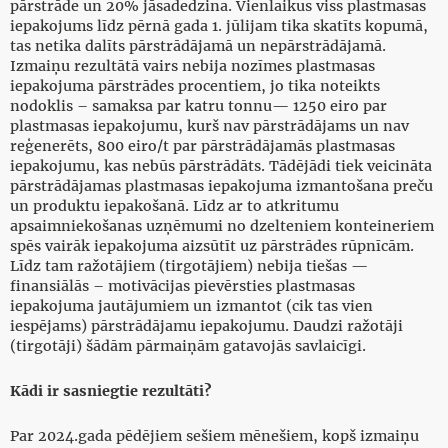
pārstrāde un 20% jāsadedzina. Vienlaikus viss plastmasas
iepakojums līdz pērnā gada 1. jūlijam tika skatīts kopumā,
tas netika dalīts pārstrādājamā un nepārstrādājamā.
Izmaiņu rezultātā vairs nebija nozīmes plastmasas
iepakojuma pārstrādes procentiem, jo tika noteikts
nodoklis – samaksa par katru tonnu— 1250 eiro par
plastmasas iepakojumu, kurš nav pārstrādājams un nav
reģenerēts, 800 eiro/t par pārstrādājamās plastmasas
iepakojumu, kas nebūs pārstrādāts. Tādējādi tiek veicināta
pārstrādājamas plastmasas iepakojuma izmantošana preču
un produktu iepakošanā. Līdz ar to atkritumu
apsaimniekošanas uzņēmumi no dzelteniem konteineriem
spēs vairāk iepakojuma aizsūtīt uz pārstrādes rūpnīcām.
Līdz tam ražotājiem (tirgotājiem) nebija tiešas —
finansiālās – motivācijas pievērsties plastmasas
iepakojuma jautājumiem un izmantot (cik tas vien
iespējams) pārstrādājamu iepakojumu. Daudzi ražotāji
(tirgotāji) šādām pārmaiņām gatavojās savlaicīgi.
Kādi ir sasniegtie rezultāti?
Par 2024.gada pēdējiem sešiem mēnešiem, kopš izmaiņu