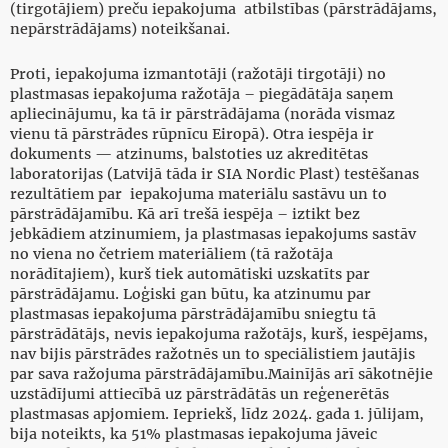
(tirgotājiem) preču iepakojuma atbilstības (pārstrādājams,
nepārstrādājams) noteikšanai.
Proti, iepakojuma izmantotāji (ražotāji tirgotāji) no
plastmasas iepakojuma ražotāja – piegādātāja saņem
apliecinājumu, ka tā ir pārstrādājama (norāda vismaz
vienu tā pārstrādes rūpnīcu Eiropā). Otra iespēja ir
dokuments — atzinums, balstoties uz akreditētas
laboratorijas (Latvijā tāda ir SIA Nordic Plast) testēšanas
rezultātiem par iepakojuma materiālu sastāvu un to
pārstrādājamību. Kā arī trešā iespēja – iztikt bez
jebkādiem atzinumiem, ja plastmasas iepakojums sastāv
no viena no četriem materiāliem (tā ražotāja
norādītajiem), kurš tiek automātiski uzskatīts par
pārstrādājamu. Loģiski gan būtu, ka atzinumu par
plastmasas iepakojuma pārstrādājamību sniegtu tā
pārstrādātājs, nevis iepakojuma ražotājs, kurš, iespējams,
nav bijis pārstrādes ražotnēs un to speciālistiem jautājis
par sava ražojuma pārstrādājamību.Mainījās arī sākotnējie
uzstādījumi attiecībā uz pārstrādātās un reģenerētās
plastmasas apjomiem. Iepriekš, līdz 2024. gada 1. jūlijam,
bija noteikts, ka 51% plastmasas iepakojuma jāveic