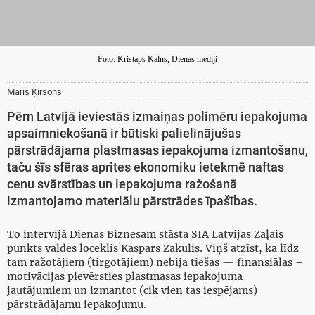
Foto: Kristaps Kalns, Dienas mediji
Māris Ķirsons
Pērn Latvijā ieviestās izmaiņas polimēru iepakojuma
apsaimniekošanā ir būtiski palielinājušas
pārstrādājama plastmasas iepakojuma izmantošanu,
taču šīs sfēras aprites ekonomiku ietekmē naftas
cenu svārstības un iepakojuma ražošanā
izmantojamo materiālu pārstrādes īpašības.
To intervijā Dienas Biznesam stāsta SIA Latvijas Zaļais
punkts valdes loceklis Kaspars Zakulis. Viņš atzīst, ka līdz
tam ražotājiem (tirgotājiem) nebija tiešas — finansiālas –
motivācijas pievērsties plastmasas iepakojuma
jautājumiem un izmantot (cik vien tas iespējams)
pārstrādājamu iepakojumu.