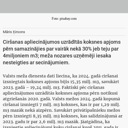
Foto: pixabay.com
Māris Ķirsons
Ciršanas apliecinājumos uzrādītās koksnes apjoms
pērn samazinājies par vairāk nekā 30% jeb teju par
4miljoniem m3; meža nozares uzņēmēji iesaka
nesteigties ar secinājumiem.
Valsts meža dienesta dati liecina, ka 2024. gadā ciršanai
izsniegtais koksnes apjoms bijis 15,35 milj. m3, savukārt
2023. gadā – 19,24 milj. m3. Faktiski pēc ciršanas
apliecinājumos uzrādītās koksnes apjoma pērn notikusi
atgriešanās 2020. gadā. Valsts mežos 2024. gadā kopumā
ciršanai izsniegti 7 milj. m3 koksnes, kas ir par 1,29 milj.
m3 mazāk nekā aizpērn. Savukārt privātīpašnieku mežos
pērn izsniegti 8,35 milj. m3 koksnes, kas salīdzinājumā ar
2023. gadu ir par 2,6 milj. m3 mazāk. Jāatgādina, ka
izsniegtie apliecinājumi koku ciršanai kopš 2011. gada ir