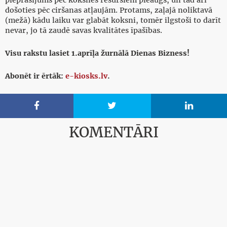
pieprasījums pēc koksnes resursiem pieaugs, un tad arī
došoties pēc ciršanas atļaujām. Protams, zaļajā noliktavā
(mežā) kādu laiku var glabāt koksni, tomēr ilgstoši to darīt
nevar, jo tā zaudē savas kvalitātes īpašības.
Visu rakstu lasiet 1.aprīļa žurnālā Dienas Bizness!
Abonēt ir ērtāk:
e-kiosks.lv
.



KOMENTĀRI