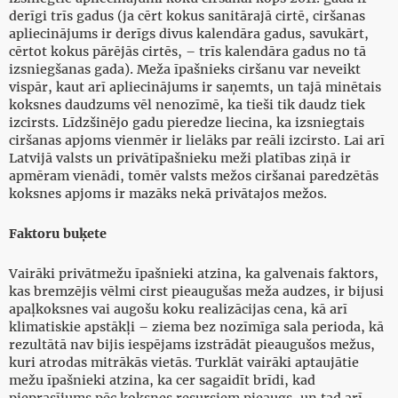
derīgi trīs gadus (ja cērt kokus sanitārajā cirtē, ciršanas
apliecinājums ir derīgs divus kalendāra gadus, savukārt,
cērtot kokus pārējās cirtēs, – trīs kalendāra gadus no tā
izsniegšanas gada). Meža īpašnieks ciršanu var neveikt
vispār, kaut arī apliecinājums ir saņemts, un tajā minētais
koksnes daudzums vēl nenozīmē, ka tieši tik daudz tiek
izcirsts. Līdzšinējo gadu pieredze liecina, ka izsniegtais
ciršanas apjoms vienmēr ir lielāks par reāli izcirsto. Lai arī
Latvijā valsts un privātīpašnieku meži platības ziņā ir
apmēram vienādi, tomēr valsts mežos ciršanai paredzētās
koksnes apjoms ir mazāks nekā privātajos mežos.
Faktoru buķete
Vairāki privātmežu īpašnieki atzina, ka galvenais faktors,
kas bremzējis vēlmi cirst pieaugušas meža audzes, ir bijusi
apaļkoksnes vai augošu koku realizācijas cena, kā arī
klimatiskie apstākļi – ziema bez nozīmīga sala perioda, kā
rezultātā nav bijis iespējams izstrādāt pieaugušos mežus,
kuri atrodas mitrākās vietās. Turklāt vairāki aptaujātie
mežu īpašnieki atzina, ka cer sagaidīt brīdi, kad