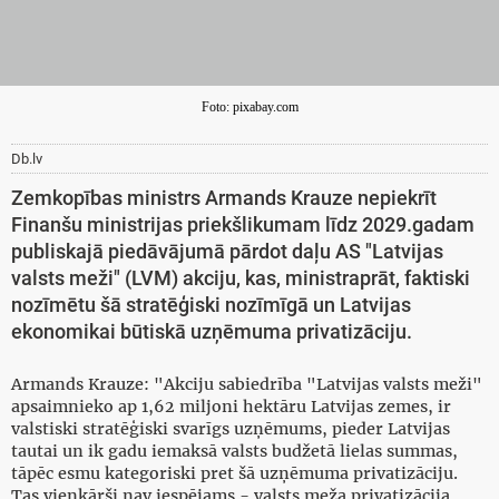
Foto: pixabay.com
Db.lv
Zemkopības ministrs Armands Krauze nepiekrīt
Finanšu ministrijas priekšlikumam līdz 2029.gadam
publiskajā piedāvājumā pārdot daļu AS "Latvijas
valsts meži" (LVM) akciju, kas, ministraprāt, faktiski
nozīmētu šā stratēģiski nozīmīgā un Latvijas
ekonomikai būtiskā uzņēmuma privatizāciju.
Armands Krauze: "Akciju sabiedrība "Latvijas valsts meži"
apsaimnieko ap 1,62 miljoni hektāru Latvijas zemes, ir
valstiski stratēģiski svarīgs uzņēmums, pieder Latvijas
tautai un ik gadu iemaksā valsts budžetā lielas summas,
tāpēc esmu kategoriski pret šā uzņēmuma privatizāciju.
Tas vienkārši nav iespējams - valsts meža privatizācija.