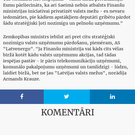
Esmu pārliecināts, ka arī Saeimā nebūs atbalsts Finanšu
ministrijas iniciatīvai privatizēt valsts mežu - es nevaru
iedomāties, pie kādiem apstākļiem deputāti gribētu pārdot
šādu stratēģiski ļoti nozīmīgu un pelnošu uzņēmumu."
Zemkopības ministrs iebilst arī pret citu stratēģiski
nozīmīgu valsts uzņēmumu pārdošanu, piemēram, AS
"Latvenergo". "Ja Finanšu ministrija vai kāds cits vēlas
biržā kotēt kādu valsts uzņēmumu akcijas, tad tādas
iespējas pastāv - ir pāris telekomunikāciju uzņēmumi,
komunālo pakalpojumu uzņēmumi un tamlīdzīgi - lūdzu,
laidiet biržā, bet ne jau "Latvijas valsts mežus", norādīja
Armands Krauze.



KOMENTĀRI