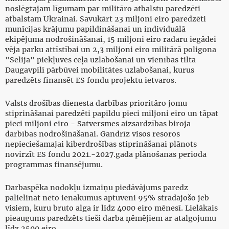
noslēgtajam līgumam par militāro atbalstu paredzēti
atbalstam Ukrainai. Savukārt 23 miljoni eiro paredzēti
munīcijas krājumu papildināšanai un individuālā
ekipējuma nodrošināšanai, 15 miljoni eiro radaru iegādei
vēja parku attīstībai un 2,3 miljoni eiro militārā poligona
"Sēlija" piekļuves ceļa uzlabošanai un vienības tilta
Daugavpilī pārbūvei mobilitātes uzlabošanai, kurus
paredzēts finansēt ES fondu projektu ietvaros.
Valsts drošības dienesta darbības prioritāro jomu
stiprināšanai paredzēti papildu pieci miljoni eiro un tāpat
pieci miljoni eiro - Satversmes aizsardzības biroja
darbības nodrošināšanai. Gandrīz visos resoros
nepieciešamajai kiberdrošības stiprināšanai plānots
novirzīt ES fondu 2021.-2027.gada plānošanas perioda
programmas finansējumu.
Darbaspēka nodokļu izmaiņu piedāvājums paredz
palielināt neto ienākumus aptuveni 95% strādājošo jeb
visiem, kuru bruto alga ir līdz 4000 eiro mēnesī. Lielākais
pieaugums paredzēts tieši darba ņēmējiem ar atalgojumu
līdz 2500 eiro.