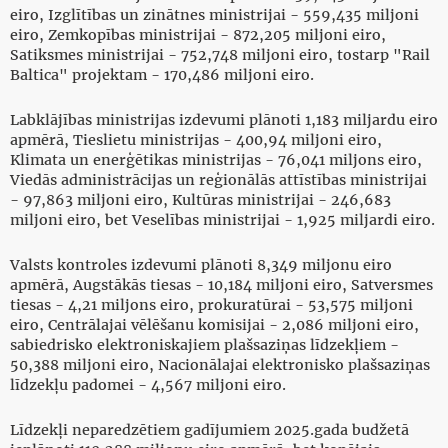
eiro, Izglītības un zinātnes ministrijai - 559,435 miljoni
eiro, Zemkopības ministrijai - 872,205 miljoni eiro,
Satiksmes ministrijai - 752,748 miljoni eiro, tostarp "Rail
Baltica" projektam - 170,486 miljoni eiro.
Labklājības ministrijas izdevumi plānoti 1,183 miljardu eiro
apmērā, Tieslietu ministrijas - 400,94 miljoni eiro,
Klimata un enerģētikas ministrijas - 76,041 miljons eiro,
Viedās administrācijas un reģionālās attīstības ministrijai
- 97,863 miljoni eiro, Kultūras ministrijai - 246,683
miljoni eiro, bet Veselības ministrijai - 1,925 miljardi eiro.
Valsts kontroles izdevumi plānoti 8,349 miljonu eiro
apmērā, Augstākās tiesas - 10,184 miljoni eiro, Satversmes
tiesas - 4,21 miljons eiro, prokuratūrai - 53,575 miljoni
eiro, Centrālajai vēlēšanu komisijai - 2,086 miljoni eiro,
sabiedrisko elektroniskajiem plašsaziņas līdzekļiem -
50,388 miljoni eiro, Nacionālajai elektronisko plašsaziņas
līdzekļu padomei - 4,567 miljoni eiro.
Līdzekļi neparedzētiem gadījumiem 2025.gada budžetā