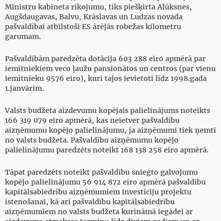
Ministru kabineta rīkojumu, tiks piešķirta Alūksnes,
Augšdaugavas, Balvu, Krāslavas un Ludzas novada
pašvaldībai atbilstoši ES ārējās robežas kilometru
garumam.
Pašvaldībām paredzēta dotācija 603 288 eiro apmērā par
iemītniekiem veco ļaužu pansionātos un centros (par vienu
iemītnieku 9576 eiro), kuri tajos ievietoti līdz 1998.gada
1.janvārim.
Valsts budžeta aizdevumu kopējais palielinājums noteikts
166 319 079 eiro apmērā, kas neietver pašvaldību
aizņēmumu kopējo palielinājumu, ja aizņēmumi tiek ņemti
no valsts budžeta. Pašvaldību aizņēmumu kopējo
palielinājumu paredzēts noteikt 168 138 258 eiro apmērā.
Tāpat paredzēts noteikt pašvaldību sniegto galvojumu
kopējo palielinājumu 56 914 872 eiro apmērā pašvaldību
kapitālsabiedrību aizņēmumiem investīciju projektu
īstenošanai, kā arī pašvaldību kapitālsabiedrību
aizņēmumiem no valsts budžeta kurināmā iegādei ar