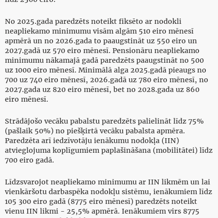
No 2025.gada paredzēts noteikt fiksēto ar nodokli
neapliekamo minimumu visām algām 510 eiro mēnesī
apmērā un no 2026.gada to paaugstināt uz 550 eiro un
2027.gadā uz 570 eiro mēnesī. Pensionāru neapliekamo
minimumu nākamajā gadā paredzēts paaugstināt no 500
uz 1000 eiro mēnesī. Minimālā alga 2025.gadā pieaugs no
700 uz 740 eiro mēnesī, 2026.gadā uz 780 eiro mēnesī, no
2027.gada uz 820 eiro mēnesī, bet no 2028.gada uz 860
eiro mēnesī.
Strādājošo vecāku pabalstu paredzēts palielināt līdz 75%
(pašlaik 50%) no piešķirtā vecāku pabalsta apmēra.
Paredzēta arī iedzīvotāju ienākumu nodokļa (IIN)
atvieglojuma koplīgumiem paplašināšana (mobilitātei) līdz
700 eiro gadā.
Līdzsvarojot neapliekamo minimumu ar IIN likmēm un lai
vienkāršotu darbaspēka nodokļu sistēmu, ienākumiem līdz
105 300 eiro gadā (8775 eiro mēnesī) paredzēts noteikt
vienu IIN likmi - 25,5% apmērā. Ienākumiem virs 8775