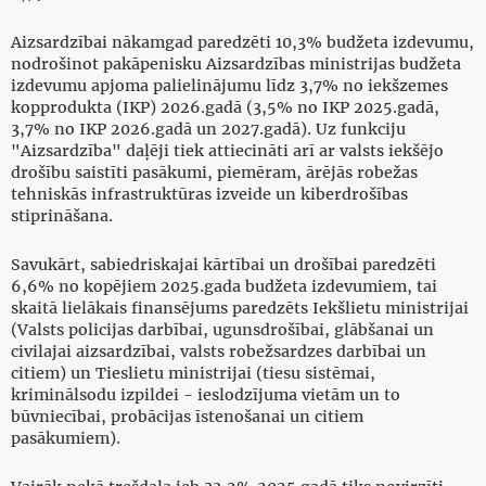
Aizsardzībai nākamgad paredzēti 10,3% budžeta izdevumu,
nodrošinot pakāpenisku Aizsardzības ministrijas budžeta
izdevumu apjoma palielinājumu līdz 3,7% no iekšzemes
kopprodukta (IKP) 2026.gadā (3,5% no IKP 2025.gadā,
3,7% no IKP 2026.gadā un 2027.gadā). Uz funkciju
"Aizsardzība" daļēji tiek attiecināti arī ar valsts iekšējo
drošību saistīti pasākumi, piemēram, ārējās robežas
tehniskās infrastruktūras izveide un kiberdrošības
stiprināšana.
Savukārt, sabiedriskajai kārtībai un drošībai paredzēti
6,6% no kopējiem 2025.gada budžeta izdevumiem, tai
skaitā lielākais finansējums paredzēts Iekšlietu ministrijai
(Valsts policijas darbībai, ugunsdrošībai, glābšanai un
civilajai aizsardzībai, valsts robežsardzes darbībai un
citiem) un Tieslietu ministrijai (tiesu sistēmai,
kriminālsodu izpildei - ieslodzījuma vietām un to
būvniecībai, probācijas īstenošanai un citiem
pasākumiem).