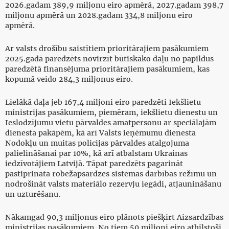
2026.gadam 389,9 miljonu eiro apmērā, 2027.gadam 398,7
miljonu apmērā un 2028.gadam 334,8 miljonu eiro
apmērā.
Ar valsts drošību saistītiem prioritārajiem pasākumiem
2025.gadā paredzēts novirzīt būtiskāko daļu no papildus
paredzētā finansējuma prioritārajiem pasākumiem, kas
kopumā veido 284,3 miljonus eiro.
Lielākā daļa jeb 167,4 miljoni eiro paredzēti Iekšlietu
ministrijas pasākumiem, piemēram, iekšlietu dienestu un
Ieslodzījumu vietu pārvaldes amatpersonu ar speciālajām
dienesta pakāpēm, kā arī Valsts ieņēmumu dienesta
Nodokļu un muitas policijas pārvaldes atalgojuma
palielināšanai par 10%, kā arī atbalstam Ukrainas
iedzīvotājiem Latvijā. Tāpat paredzēts pagarināt
pastiprināta robežapsardzes sistēmas darbības režīmu un
nodrošināt valsts materiālo rezervju iegādi, atjaunināšanu
un uzturēšanu.
Nākamgad 90,3 miljonus eiro plānots piešķirt Aizsardzības
ministrijas pasākumiem. No tiem 50 miljoni eiro atbilstoši