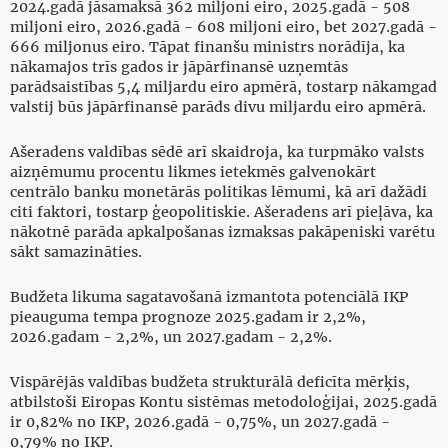
2024.gadā jāsamaksā 362 miljoni eiro, 2025.gadā - 508
miljoni eiro, 2026.gadā - 608 miljoni eiro, bet 2027.gadā -
666 miljonus eiro. Tāpat finanšu ministrs norādīja, ka
nākamajos trīs gados ir jāpārfinansē uzņemtās
parādsaistības 5,4 miljardu eiro apmērā, tostarp nākamgad
valstij būs jāpārfinansē parāds divu miljardu eiro apmērā.
Ašeradens valdības sēdē arī skaidroja, ka turpmāko valsts
aizņēmumu procentu likmes ietekmēs galvenokārt
centrālo banku monetārās politikas lēmumi, kā arī dažādi
citi faktori, tostarp ģeopolitiskie. Ašeradens arī pieļāva, ka
nākotnē parāda apkalpošanas izmaksas pakāpeniski varētu
sākt samazināties.
Budžeta likuma sagatavošanā izmantota potenciālā IKP
pieauguma tempa prognoze 2025.gadam ir 2,2%,
2026.gadam - 2,2%, un 2027.gadam - 2,2%.
Vispārējās valdības budžeta strukturālā deficīta mērķis,
atbilstoši Eiropas Kontu sistēmas metodoloģijai, 2025.gadā
ir 0,82% no IKP, 2026.gadā - 0,75%, un 2027.gadā -
0,79% no IKP.