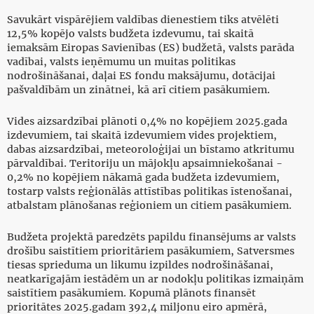
Savukārt vispārējiem valdības dienestiem tiks atvēlēti
12,5% kopējo valsts budžeta izdevumu, tai skaitā
iemaksām Eiropas Savienības (ES) budžetā, valsts parāda
vadībai, valsts ieņēmumu un muitas politikas
nodrošināšanai, daļai ES fondu maksājumu, dotācijai
pašvaldībām un zinātnei, kā arī citiem pasākumiem.
Vides aizsardzībai plānoti 0,4% no kopējiem 2025.gada
izdevumiem, tai skaitā izdevumiem vides projektiem,
dabas aizsardzībai, meteoroloģijai un bīstamo atkritumu
pārvaldībai. Teritoriju un mājokļu apsaimniekošanai -
0,2% no kopējiem nākamā gada budžeta izdevumiem,
tostarp valsts reģionālās attīstības politikas īstenošanai,
atbalstam plānošanas reģioniem un citiem pasākumiem.
Budžeta projektā paredzēts papildu finansējums ar valsts
drošību saistītiem prioritāriem pasākumiem, Satversmes
tiesas sprieduma un likumu izpildes nodrošināšanai,
neatkarīgajām iestādēm un ar nodokļu politikas izmaiņām
saistītiem pasākumiem. Kopumā plānots finansēt
prioritātes 2025.gadam 392,4 miljonu eiro apmērā,