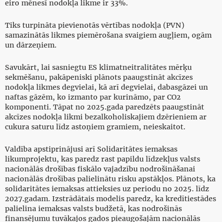
eiro mēnesī nodokļa likme ir 33%.
Tiks turpināta pievienotās vērtības nodokļa (PVN)
samazinātās likmes piemērošana svaigiem augļiem, ogām
un dārzeņiem.
Savukārt, lai sasniegtu ES klimatneitralitātes mērķu
sekmēšanu, pakāpeniski plānots paaugstināt akcīzes
nodokļa likmes degvielai, kā arī degvielai, dabasgāzei un
naftas gāzēm, ko izmanto par kurināmo, par CO2
komponenti. Tāpat no 2025.gada paredzēts paaugstināt
akcīzes nodokļa likmi bezalkoholiskajiem dzērieniem ar
cukura saturu līdz astoņiem gramiem, neieskaitot.
Valdība apstiprinājusi arī Solidaritātes iemaksas
likumprojektu, kas paredz rast papildu līdzekļus valsts
nacionālās drošības fiskālo vajadzību nodrošināšanai
nacionālās drošības palielinātu risku apstākļos. Plānots, ka
solidaritātes iemaksas attieksies uz periodu no 2025. līdz
2027.gadam. Izstrādātais modelis paredz, ka kredītiestādes
palielina iemaksas valsts budžetā, kas nodrošinās
finansējumu tuvākajos gados pieaugošajām nacionālās