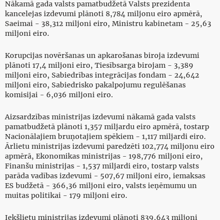
Nākamā gada valsts pamatbudžetā Valsts prezidenta
kancelejas izdevumi plānoti 8,784 miljonu eiro apmērā,
Saeimai - 38,312 miljoni eiro, Ministru kabinetam - 25,63
miljoni eiro.
Korupcijas novēršanas un apkarošanas biroja izdevumi
plānoti 17,4 miljoni eiro, Tiesībsarga birojam - 3,389
miljoni eiro, Sabiedrības integrācijas fondam - 24,642
miljoni eiro, Sabiedrisko pakalpojumu regulēšanas
komisijai - 6,036 miljoni eiro.
Aizsardzības ministrijas izdevumi nākamā gada valsts
pamatbudžetā plānoti 1,357 miljardu eiro apmērā, tostarp
Nacionālajiem bruņotajiem spēkiem - 1,117 miljardi eiro.
Ārlietu ministrijas izdevumi paredzēti 102,774 miljonu eiro
apmērā, Ekonomikas ministrijas - 198,776 miljoni eiro,
Finanšu ministrijas - 1,537 miljardi eiro, tostarp valsts
parāda vadības izdevumi - 507,67 miljoni eiro, iemaksas
ES budžetā - 366,36 miljoni eiro, valsts ieņēmumu un
muitas politikai - 179 miljoni eiro.
Iekšlietu ministrijas izdevumi plānoti 839,643 miljoni