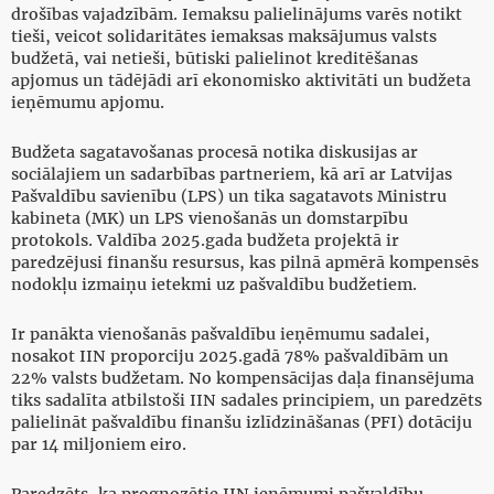
drošības vajadzībām. Iemaksu palielinājums varēs notikt
tieši, veicot solidaritātes iemaksas maksājumus valsts
budžetā, vai netieši, būtiski palielinot kreditēšanas
apjomus un tādējādi arī ekonomisko aktivitāti un budžeta
ieņēmumu apjomu.
Budžeta sagatavošanas procesā notika diskusijas ar
sociālajiem un sadarbības partneriem, kā arī ar Latvijas
Pašvaldību savienību (LPS) un tika sagatavots Ministru
kabineta (MK) un LPS vienošanās un domstarpību
protokols. Valdība 2025.gada budžeta projektā ir
paredzējusi finanšu resursus, kas pilnā apmērā kompensēs
nodokļu izmaiņu ietekmi uz pašvaldību budžetiem.
Ir panākta vienošanās pašvaldību ieņēmumu sadalei,
nosakot IIN proporciju 2025.gadā 78% pašvaldībām un
22% valsts budžetam. No kompensācijas daļa finansējuma
tiks sadalīta atbilstoši IIN sadales principiem, un paredzēts
palielināt pašvaldību finanšu izlīdzināšanas (PFI) dotāciju
par 14 miljoniem eiro.