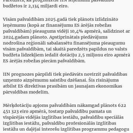
Paredzēts, ka prognozētie IIN ieņēmumi pašvaldību
budžetos ir 2,134 miljardi eiro.
Visām pašvaldībām 2025.gadā tiek plānots izlīdzināto
ieņēmumu (kopā ar finansējumu ES ārējās robežas
pašvaldībām) pieaugums vidēji 10,4% apmērā, salīdzinot ar
2024.gadam plānoto. Apstiprinātais piedāvājums
nodrošina reģionāli sabalansētu finansējuma pieaugumu
visām pašvaldībām, tai skaitā paredzēts papildus no valsts
budžeta līdzekļiem iedalīt dotāciju 2,5 miljonu eiro apmērā
ES ārējās robežas piecām pašvaldībām.
IIN prognozes pārpildi tiek piedāvāts novirzīt pašvaldības
uzņemto aizņēmumu saistību dzēšanai. Šis risinājums
atbilst ES direktīvas prasībām un jaunajam ekonomikas
pārvaldības modelim.
Mērķdotāciju apjoms pašvaldībām nākamgad plānots 622
451 323 eiro apmērā, tostarp pašvaldību pamata un
vispārējās vidējās izglītības iestāžu, pašvaldību speciālās
izglītības iestāžu, pašvaldību profesionālās izglītības
iestāžu un daļējai interešu izglītības programmu pedagogu