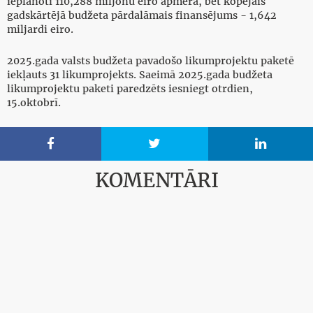
ieplānoti 110,288 miljonu eiro apmērā, bet kopējais
gadskārtējā budžeta pārdalāmais finansējums - 1,642
miljardi eiro.
2025.gada valsts budžeta pavadošo likumprojektu paketē
iekļauts 31 likumprojekts. Saeimā 2025.gada budžeta
likumprojektu paketi paredzēts iesniegt otrdien,
15.oktobrī.



KOMENTĀRI