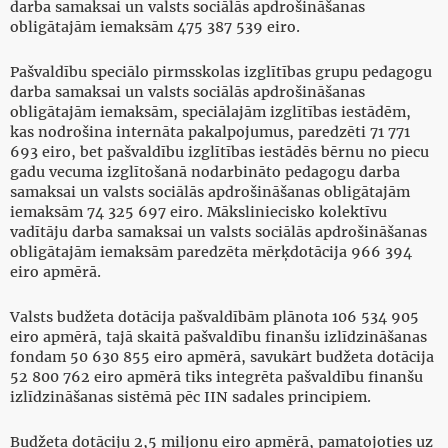
darba samaksai un valsts sociālās apdrošināšanas
obligātajām iemaksām 475 387 539 eiro.
Pašvaldību speciālo pirmsskolas izglītības grupu pedagogu
darba samaksai un valsts sociālās apdrošināšanas
obligātajām iemaksām, speciālajām izglītības iestādēm,
kas nodrošina internāta pakalpojumus, paredzēti 71 771
693 eiro, bet pašvaldību izglītības iestādēs bērnu no piecu
gadu vecuma izglītošanā nodarbināto pedagogu darba
samaksai un valsts sociālās apdrošināšanas obligātajām
iemaksām 74 325 697 eiro. Māksliniecisko kolektīvu
vadītāju darba samaksai un valsts sociālās apdrošināšanas
obligātajām iemaksām paredzēta mērķdotācija 966 394
eiro apmērā.
Valsts budžeta dotācija pašvaldībām plānota 106 534 905
eiro apmērā, tajā skaitā pašvaldību finanšu izlīdzināšanas
fondam 50 630 855 eiro apmērā, savukārt budžeta dotācija
52 800 762 eiro apmērā tiks integrēta pašvaldību finanšu
izlīdzināšanas sistēmā pēc IIN sadales principiem.
Budžeta dotāciju 2,5 miljonu eiro apmērā, pamatojoties uz