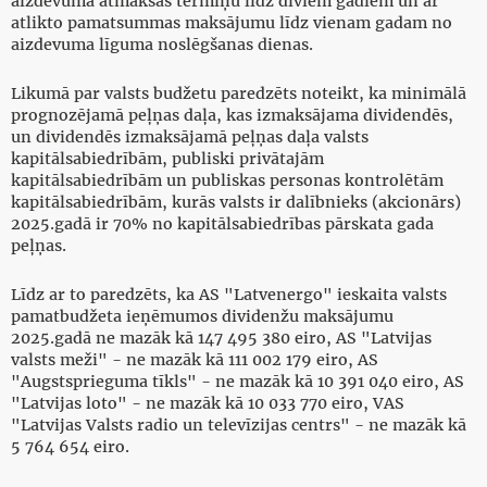
aizdevuma atmaksas termiņu līdz diviem gadiem un ar
atlikto pamatsummas maksājumu līdz vienam gadam no
aizdevuma līguma noslēgšanas dienas.
Likumā par valsts budžetu paredzēts noteikt, ka minimālā
prognozējamā peļņas daļa, kas izmaksājama dividendēs,
un dividendēs izmaksājamā peļņas daļa valsts
kapitālsabiedrībām, publiski privātajām
kapitālsabiedrībām un publiskas personas kontrolētām
kapitālsabiedrībām, kurās valsts ir dalībnieks (akcionārs)
2025.gadā ir 70% no kapitālsabiedrības pārskata gada
peļņas.
Līdz ar to paredzēts, ka AS "Latvenergo" ieskaita valsts
pamatbudžeta ieņēmumos dividenžu maksājumu
2025.gadā ne mazāk kā 147 495 380 eiro, AS "Latvijas
valsts meži" - ne mazāk kā 111 002 179 eiro, AS
"Augstsprieguma tīkls" - ne mazāk kā 10 391 040 eiro, AS
"Latvijas loto" - ne mazāk kā 10 033 770 eiro, VAS
"Latvijas Valsts radio un televīzijas centrs" - ne mazāk kā
5 764 654 eiro.