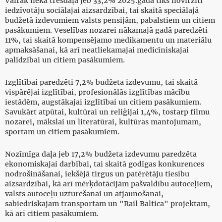
Vairāk nekā trešdaļa jeb 33,2% 2025.gadā tiks novirzīti
iedzīvotāju sociālajai aizsardzībai, tai skaitā speciālajā
budžetā izdevumiem valsts pensijām, pabalstiem un citiem
pasākumiem. Veselības nozarei nākamajā gadā paredzēti
11%, tai skaitā kompensējamo medikamentu un materiālu
apmaksāšanai, kā arī neatliekamajai medicīniskajai
palīdzībai un citiem pasākumiem.
Izglītībai paredzēti 7,2% budžeta izdevumu, tai skaitā
vispārējai izglītībai, profesionālās izglītības mācību
iestādēm, augstākajai izglītībai un citiem pasākumiem.
Savukārt atpūtai, kultūrai un reliģijai 1,4%, tostarp filmu
nozarei, mākslai un literatūrai, kultūras mantojumam,
sportam un citiem pasākumiem.
Nozīmīga daļa jeb 17,2% budžeta izdevumu paredzēta
ekonomiskajai darbībai, tai skaitā godīgas konkurences
nodrošināšanai, iekšējā tirgus un patērētāju tiesību
aizsardzībai, kā arī mērķdotācijām pašvaldību autoceļiem,
valsts autoceļu uzturēšanai un atjaunošanai,
sabiedriskajam transportam un "Rail Baltica" projektam,
kā arī citiem pasākumiem.