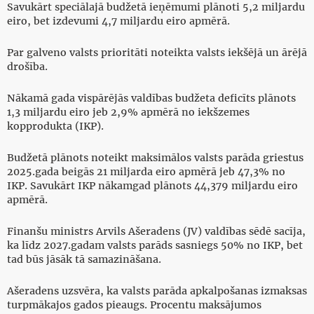
Savukārt speciālajā budžetā ieņēmumi plānoti 5,2 miljardu
eiro, bet izdevumi 4,7 miljardu eiro apmērā.
Par galveno valsts prioritāti noteikta valsts iekšējā un ārējā
drošība.
Nākamā gada vispārējās valdības budžeta deficīts plānots
1,3 miljardu eiro jeb 2,9% apmērā no iekšzemes
kopprodukta (IKP).
Budžetā plānots noteikt maksimālos valsts parāda griestus
2025.gada beigās 21 miljarda eiro apmērā jeb 47,3% no
IKP. Savukārt IKP nākamgad plānots 44,379 miljardu eiro
apmērā.
Finanšu ministrs Arvils Ašeradens (JV) valdības sēdē sacīja,
ka līdz 2027.gadam valsts parāds sasniegs 50% no IKP, bet
tad būs jāsāk tā samazināšana.
Ašeradens uzsvēra, ka valsts parāda apkalpošanas izmaksas
turpmākajos gados pieaugs. Procentu maksājumos