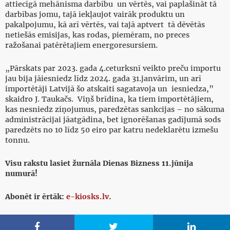
attiecīgā mehānisma darbību un vērtēs, vai paplašināt tā
darbības jomu, tajā iekļaujot vairāk produktu un
pakalpojumu, kā arī vērtēs, vai tajā aptvert tā dēvētās
netiešās emisijas, kas rodas, piemēram, no preces
ražošanai patērētajiem energoresursiem.
„Pārskats par 2023. gada 4.ceturksnī veikto preču importu
jau bija jāiesniedz līdz 2024. gada 31.janvārim, un arī
importētāji Latvijā šo atskaiti sagatavoja un iesniedza,”
skaidro J. Taukačs. Viņš brīdina, ka tiem importētājiem,
kas nesniedz ziņojumus, paredzētas sankcijas – no sākuma
administrācijai jāatgādina, bet ignorēšanas gadījumā sods
paredzēts no 10 līdz 50 eiro par katru nedeklarētu izmešu
tonnu.
Visu rakstu lasiet žurnāla Dienas Bizness 11.jūnija
numurā!
Abonēt ir ērtāk:
e-kiosks.lv
.


