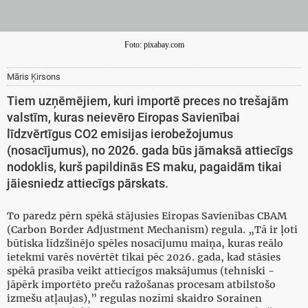
Foto: pixabay.com
Māris Ķirsons
Tiem uzņēmējiem, kuri importē preces no trešajām
valstīm, kuras neievēro Eiropas Savienībai
līdzvērtīgus CO2 emisijas ierobežojumus
(nosacījumus), no 2026. gada būs jāmaksā attiecīgs
nodoklis, kurš papildinās ES maku, pagaidām tikai
jāiesniedz attiecīgs pārskats.
To paredz pērn spēkā stājusies Eiropas Savienības CBAM
(Carbon Border Adjustment Mechanism) regula. „Tā ir ļoti
būtiska līdzšinējo spēles nosacījumu maiņa, kuras reālo
ietekmi varēs novērtēt tikai pēc 2026. gada, kad stāsies
spēkā prasība veikt attiecīgos maksājumus (tehniski -
jāpērk importēto preču ražošanas procesam atbilstošo
izmešu atļaujas),” regulas nozīmi skaidro Sorainen