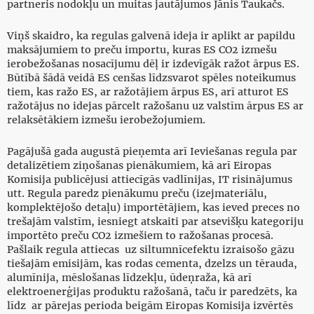
partneris nodokļu un muitas jautājumos Jānis Taukačs.
Viņš skaidro, ka regulas galvenā ideja ir aplikt ar papildu
maksājumiem to preču importu, kuras ES CO2 izmešu
ierobežošanas nosacījumu dēļ ir izdevīgāk ražot ārpus ES.
Būtībā šādā veidā ES cenšas līdzsvarot spēles noteikumus
tiem, kas ražo ES, ar ražotājiem ārpus ES, arī atturot ES
ražotājus no idejas pārcelt ražošanu uz valstīm ārpus ES ar
relaksētākiem izmešu ierobežojumiem.
Pagājušā gada augustā pieņemta arī Ieviešanas regula par
detalizētiem ziņošanas pienākumiem, kā arī Eiropas
Komisija publicējusi attiecīgās vadlīnijas, IT risinājumus
utt. Regula paredz pienākumu preču (izejmateriālu,
komplektējošo detaļu) importētājiem, kas ieved preces no
trešajām valstīm, iesniegt atskaiti par atsevišķu kategoriju
importēto preču CO2 izmešiem to ražošanas procesā.
Pašlaik regula attiecas uz siltumnīcefektu izraisošo gāzu
tiešajām emisijām, kas rodas cementa, dzelzs un tērauda,
alumīnija, mēslošanas līdzekļu, ūdeņraža, kā arī
elektroenerģijas produktu ražošanā, taču ir paredzēts, ka
līdz ar pārejas perioda beigām Eiropas Komisija izvērtēs