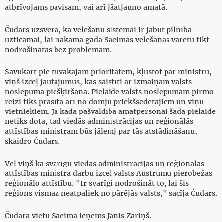
atbrīvojams pavisam, vai arī jāatjauno amatā.
Čudars uzsvēra, ka vēlēšanu sistēmai ir jābūt pilnībā
uzticamai, lai nākamā gada Saeimas vēlēšanas varētu tikt
nodrošinātas bez problēmām.
Savukārt pie tuvākajām prioritātēm, kļūstot par ministru,
viņš izceļ jautājumus, kas saistīti ar izmaiņām valsts
noslēpuma piešķiršanā. Pielaide valsts noslēpumam pirmo
reizi tiks prasīta arī no domju priekšsēdētājiem un viņu
vietniekiem. Ja kādā pašvaldībā amatpersonai šāda pielaide
netiks dota, tad viedās administrācijas un reģionālās
attīstības ministram būs jālemj par tās atstādināšanu,
skaidro Čudars.
Vēl viņš kā svarīgu viedās administrācijas un reģionālās
attīstības ministra darbu izceļ valsts Austrumu pierobežas
reģionālo attīstību. "Ir svarīgi nodrošināt to, lai šis
reģions vismaz neatpaliek no pārējās valsts," sacīja Čudars.
Čudara vietu Saeimā ieņems Jānis Zariņš.