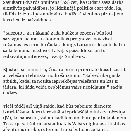
Savukārt Edvards Smiltēns (AS) cer, ka Čudars savā darbā
aizstāvēs pašvaldības, jo līdzšinējā politika esot tāda, ka,
tiklīdz ir izmaiņas nodokļos, budžetā vieni no pirmajiem,
kas cieš, ir pašvaldības.
"Saprotot, ka nākamā gada budžeta process būs ļoti
sarežģīts, ka mūsu ekonomikas prognozes nav visai
rožainas, es ceru, ka Čudara kungs izmantos iespēju katrā
šādā lēmumā aizstāvēt Latvijas pašvaldības un to
iedzīvotāju intereses," sacīja Smiltēns.
Kļūstot par ministru, Čudara pirmā prioritāte būšot saistīta
ar vēlēšanu tehnisko nodrošinājumu. "Sabiedrība gaida
atbildi, kādēļ tā notika iepriekšējās vēlēšanās un kas ir
jādara, lai šāda veida problēmas vairs nepieļautu," sacīja
Čudars.
Tieši tādēļ arī viņš gaida, kad būs pabeigta dienesta
izmeklēšana, kuru ierosināja iepriekšējā ministre Bērziņa
(JV), lai saprastu, vai un kādi lēmumi būtu par to jāpieņem.
Tostarp, vai šobrīd atstādinātais Valsts digitālās attīstības
aģentūras direktors Jorens Liopa būtu, iespējams,