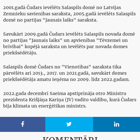
2001.gadā Čudars ievēlēts Salaspils domē no Latvijas
Zemnieku savienības saraksta, 2005.gadā ievēlēts Salaspils
domē no partijas "Jaunais laiks" saraksta.
Savukārt 2009.gadā Čudars ievēlēts Salaspils novada domē
no partijas "Jaunais laiks" un apvienības "Tēvzemei un
brīvībai" kopējā saraksta un ievēlēts par novada domes
priekšsēdētāju.
Salaspils domē Čudars no "Vienotības" saraksta tika
pārvēlēts arī 2013., 2017. un 2021.gadā, savukārt domes
priekšsēdētāja amatu ieņēma no 2009. līdz 2022.gadam.
2022.gada decembrī Saeima apstiprināja otro Ministru
prezidenta Krišjāņa Kariņa (JV) vadīto valdību, kurā Čudars
bija klimata un enerģētikas ministrs.


