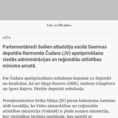
Foto: no DB arhīva
LETA
Parlamentārieši šodien atbalstīja esošā Saeimas
deputāta Raimonda Čudara (JV) apstiprināšanu
viedās administrācijas un reģionālās attīstības
ministra amatā.
Par Čudara apstiprināšanu nobalsoja kopumā 52 deputāti
no koalīcijas, kā arī Oļegs Burovs (GKR), Andrejs Ceļapīters
un Igors Rajevs. Pārējie deputāti nebalsoja.
Premjerministre Evika Siliņa (JV) pirms balsojuma Saeimas
sēdē norādīja, ka Vides aizsardzības un reģionālās
attīstības ministrija (VARAM) ir plaša nozaru ministrija,
kur vienlaikus jārisina jautājumi, kas saistīti ar