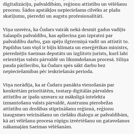
digitalizāciju, pašvaldībām, reģionu attīstību un vēlēšanu
procesu. Šādos apstākļos nepieciešams cilvēks ar plašu
skatījumu, pieredzi un augstu profesionalitāti.
Viņa uzsvēra, ka Čudars vairāk nekā desmit gadus vadījis
Salaspils pašvaldību, kas apliecina gan izpratni par
pašvaldību darbu, gan spēju ilgtermiņā vadīt un attīstīt to.
Papildus tam viņš ir bijis klimata un enerģētikas ministrs,
pieredzējis Saeimas deputāts un izglītots jurists, kurš labi
orientējas valsts pārvaldē un likumdošanas procesā. Siliņa
pauda pārliecību, ka Čudars spēs sākt darbu bez
nepieciešamības pēc ieskriešanās perioda.
Viņa norādīja, ka ar Čudaru panākta vienošanās par
konkrētām prioritātēm, tostarp digitālās pārvaldes
attīstību ar īpašu uzsvaru uz mākslīgā intelekta
izmantošanu valsts pārvaldē, Austrumu pierobežas
attīstību un drošības stiprināšanu reģionā, reģionu
izaugsmes veicināšanu un ciešāku dialogu ar pašvaldībām,
kā arī vēlēšanu procesa rūpīgu izvērtēšanu un gatavošanos
nākamajām Saeimas vēlēšanām.