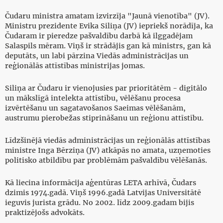
Čudaru ministra amatam izvirzīja "Jaunā vienotība" (JV).
Ministru prezidente Evika Siliņa (JV) iepriekš norādīja, ka
Čudaram ir pieredze pašvaldību darbā kā ilggadējam
Salaspils mēram. Viņš ir strādājis gan kā ministrs, gan kā
deputāts, un labi pārzina Viedās administrācijas un
reģionālās attīstības ministrijas jomas.
Siliņa ar Čudaru ir vienojusies par prioritātēm - digitālo
un mākslīgā intelekta attīstību, vēlēšanu procesa
izvērtēšanu un sagatavošanos Saeimas vēlēšanām,
austrumu pierobežas stiprināšanu un reģionu attīstību.
Līdzšinējā viedās administrācijas un reģionālās attīstības
ministre Inga Bērziņa (JV) atkāpās no amata, uzņemoties
politisko atbildību par problēmām pašvaldību vēlēšanās.
Kā liecina informācija aģentūras LETA arhīvā, Čudars
dzimis 1974.gadā. Viņš 1996.gadā Latvijas Universitātē
ieguvis jurista grādu. No 2002. līdz 2009.gadam bijis
praktizējošs advokāts.