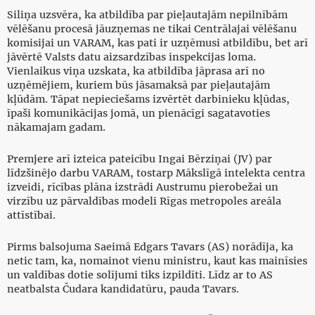
Siliņa uzsvēra, ka atbildība par pieļautajām nepilnībām
vēlēšanu procesā jāuzņemas ne tikai Centrālajai vēlēšanu
komisijai un VARAM, kas pati ir uzņēmusi atbildību, bet arī
jāvērtē Valsts datu aizsardzības inspekcijas loma.
Vienlaikus viņa uzskata, ka atbildība jāprasa arī no
uzņēmējiem, kuriem būs jāsamaksā par pieļautajām
kļūdām. Tāpat nepieciešams izvērtēt darbinieku kļūdas,
īpaši komunikācijas jomā, un pienācīgi sagatavoties
nākamajam gadam.
Premjere arī izteica pateicību Ingai Bērziņai (JV) par
līdzšinējo darbu VARAM, tostarp Mākslīgā intelekta centra
izveidi, rīcības plāna izstrādi Austrumu pierobežai un
virzību uz pārvaldības modeli Rīgas metropoles areāla
attīstībai.
Pirms balsojuma Saeimā Edgars Tavars (AS) norādīja, ka
netic tam, ka, nomainot vienu ministru, kaut kas mainīsies
un valdības dotie solījumi tiks izpildīti. Līdz ar to AS
neatbalsta Čudara kandidatūru, pauda Tavars.