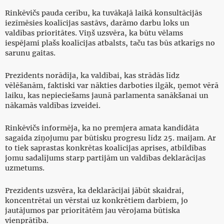
Rinkēvičs pauda cerību, ka tuvākajā laikā konsultācijās
iezīmēsies koalīcijas sastāvs, darāmo darbu loks un
valdības prioritātes. Viņš uzsvēra, ka būtu vēlams
iespējami plašs koalīcijas atbalsts, taču tas būs atkarīgs no
sarunu gaitas.
Prezidents norādīja, ka valdībai, kas strādās līdz
vēlēšanām, faktiski var nākties darboties ilgāk, ņemot vērā
laiku, kas nepieciešams jaunā parlamenta sanākšanai un
nākamās valdības izveidei.
Rinkēvičs informēja, ka no premjera amata kandidāta
sagaida ziņojumu par būtisku progresu līdz 25. maijam. Ar
to tiek saprastas konkrētas koalīcijas aprises, atbildības
jomu sadalījums starp partijām un valdības deklarācijas
uzmetums.
Prezidents uzsvēra, ka deklarācijai jābūt skaidrai,
koncentrētai un vērstai uz konkrētiem darbiem, jo
jautājumos par prioritātēm jau vērojama būtiska
vienprātība.