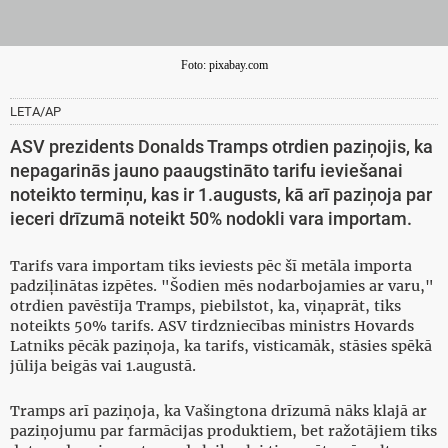
Foto: pixabay.com
LETA/AP
ASV prezidents Donalds Tramps otrdien paziņojis, ka
nepagarinās jauno paaugstināto tarifu ieviešanai
noteikto termiņu, kas ir 1.augusts, kā arī paziņoja par
ieceri drīzumā noteikt 50% nodokli vara importam.
Tarifs vara importam tiks ieviests pēc šī metāla importa
padziļinātas izpētes. "Šodien mēs nodarbojamies ar varu,"
otrdien pavēstīja Tramps, piebilstot, ka, viņaprāt, tiks
noteikts 50% tarifs. ASV tirdzniecības ministrs Hovards
Latniks pēcāk paziņoja, ka tarifs, visticamāk, stāsies spēkā
jūlija beigās vai 1.augustā.
Tramps arī paziņoja, ka Vašingtona drīzumā nāks klajā ar
paziņojumu par farmācijas produktiem, bet ražotājiem tiks