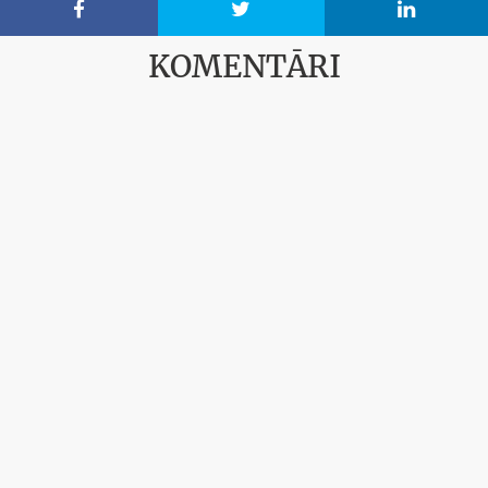



KOMENTĀRI