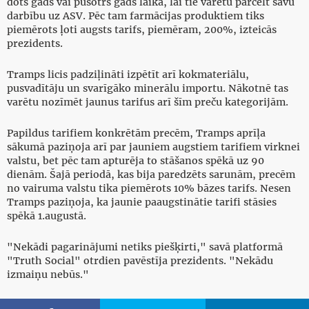
dots gads vai pusotrs gads laika, lai tie varētu pārcelt savu
darbību uz ASV. Pēc tam farmācijas produktiem tiks
piemērots ļoti augsts tarifs, piemēram, 200%, izteicās
prezidents.
Tramps licis padziļināti izpētīt arī kokmateriālu,
pusvadītāju un svarīgāko minerālu importu. Nākotnē tas
varētu nozīmēt jaunus tarifus arī šīm preču kategorijām.
Papildus tarifiem konkrētām precēm, Tramps aprīļa
sākumā paziņoja arī par jauniem augstiem tarifiem virknei
valstu, bet pēc tam apturēja to stāšanos spēkā uz 90
dienām. Šajā periodā, kas bija paredzēts sarunām, precēm
no vairuma valstu tika piemērots 10% bāzes tarifs. Nesen
Tramps paziņoja, ka jaunie paaugstinātie tarifi stāsies
spēkā 1.augustā.
"Nekādi pagarinājumi netiks piešķirti," savā platformā
"Truth Social" otrdien pavēstīja prezidents. "Nekādu
izmaiņu nebūs."