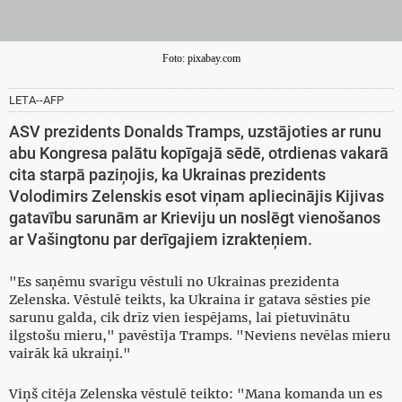
Foto: pixabay.com
LETA--AFP
ASV prezidents Donalds Tramps, uzstājoties ar runu
abu Kongresa palātu kopīgajā sēdē, otrdienas vakarā
cita starpā paziņojis, ka Ukrainas prezidents
Volodimirs Zelenskis esot viņam apliecinājis Kijivas
gatavību sarunām ar Krieviju un noslēgt vienošanos
ar Vašingtonu par derīgajiem izrakteņiem.
"Es saņēmu svarīgu vēstuli no Ukrainas prezidenta
Zelenska. Vēstulē teikts, ka Ukraina ir gatava sēsties pie
sarunu galda, cik drīz vien iespējams, lai pietuvinātu
ilgstošu mieru," pavēstīja Tramps. "Neviens nevēlas mieru
vairāk kā ukraiņi."
Viņš citēja Zelenska vēstulē teikto: "Mana komanda un es