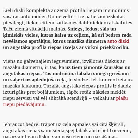
Lieli diski komplektā ar zema profila riepām ir sinonīms
vasaras auto modei. Un ne velti – tie patiešām izskatās
pievilcīgi, liekot citiem satiksmes dalībniekiem atskatīties.
Taču ziemā situācija mainās.
Sniegs, ledus, sāls un
ķīmiskās vielas, kuras kaisa uz ceļiem, kā arī bedres rada
nevēlamos apstākļus, kuros mazāka diametra
auto diski
un augstāka profila riepas izceļas ar virkni priekšrocību.
Viens no galvenajiem ieguvumiem, izvēloties diskus ar
mazāku diametru, ir tas, ka
uz tiem jāmontē šaurākas un
augstākas riepas. Tās nodrošina labāku sniega griešanu
un saķeri uz apledojuša ceļa
, jo slodze tiek koncentrēta uz
mazāku laukumu. Turklāt augstāks riepas profils ir daudz
izturīgāks pret bojājumiem, tāpēc retāk nāksies meklēt
riepu servisu vai vēl sliktākā scenārijā – veikalu ar
plašu
riepu piedāvājumu
.
Iebraucot bedrē, trāpot uz ceļa apmales vai citā šķērslī,
augstākas riepas sānu siena spēj labāk absorbēt triecienu,
pasargājot gan disku, gan pašu riepu no pārsišanas.