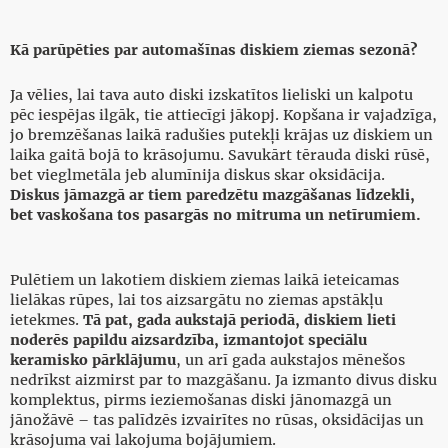
Kā parūpēties par automašīnas diskiem ziemas sezonā?
Ja vēlies, lai tava auto diski izskatītos lieliski un kalpotu
pēc iespējas ilgāk, tie attiecīgi jākopj. Kopšana ir vajadzīga,
jo bremzēšanas laikā radušies putekļi krājas uz diskiem un
laika gaitā bojā to krāsojumu. Savukārt tērauda diski rūsē,
bet vieglmetāla jeb alumīnija diskus skar oksidācija.
Diskus jāmazgā ar tiem paredzētu mazgāšanas līdzekli,
bet vaskošana tos pasargās no mitruma un netīrumiem.
Pulētiem un lakotiem diskiem ziemas laikā ieteicamas
lielākas rūpes, lai tos aizsargātu no ziemas apstākļu
ietekmes.
Tā pat, gada aukstajā periodā, diskiem lieti
noderēs papildu aizsardzība, izmantojot speciālu
keramisko pārklājumu
, un arī gada aukstajos mēnešos
nedrīkst aizmirst par to mazgāšanu. Ja izmanto divus disku
komplektus, pirms ieziemošanas diski jānomazgā un
jānožāvē – tas palīdzēs izvairītes no rūsas, oksidācijas un
krāsojuma vai lakojuma bojājumiem.