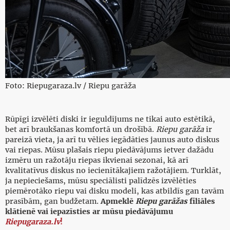
Foto: Riepugaraza.lv / Riepu garāža
Rūpīgi izvēlēti diski ir ieguldījums ne tikai auto estētikā,
bet arī braukšanas komfortā un drošībā.
Riepu garāža
ir
pareizā vieta, ja arī tu vēlies iegādāties jaunus auto diskus
vai riepas. Mūsu plašais riepu piedāvājums ietver dažādu
izmēru un ražotāju riepas ikvienai sezonai, kā arī
kvalitatīvus diskus no iecienītākajiem ražotājiem. Turklāt,
ja nepieciešams, mūsu speciālisti palīdzēs izvēlēties
piemērotāko riepu vai disku modeli, kas atbildīs gan tavām
prasībām, gan budžetam.
Apmeklē
Riepu garāžas
filiāles
klātienē vai iepazīsties ar mūsu piedāvājumu
Riepugaraza.lv
!