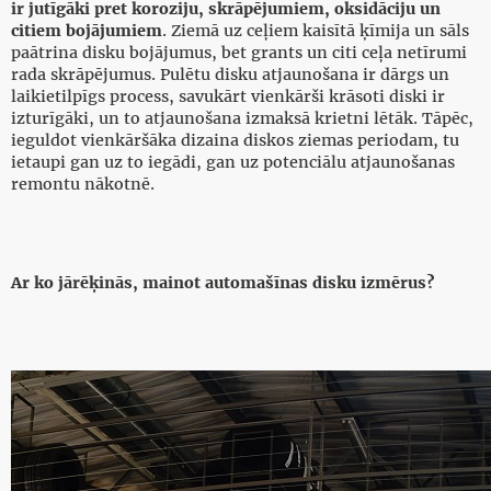
ir jutīgāki pret koroziju, skrāpējumiem, oksidāciju un
citiem bojājumiem
. Ziemā uz ceļiem kaisītā ķīmija un sāls
paātrina disku bojājumus, bet grants un citi ceļa netīrumi
rada skrāpējumus. Pulētu disku atjaunošana ir dārgs un
laikietilpīgs process, savukārt vienkārši krāsoti diski ir
izturīgāki, un to atjaunošana izmaksā krietni lētāk. Tāpēc,
ieguldot vienkāršāka dizaina diskos ziemas periodam, tu
ietaupi gan uz to iegādi, gan uz potenciālu atjaunošanas
remontu nākotnē.
Ar ko jārēķinās, mainot automašīnas disku izmērus?