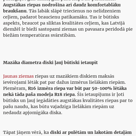
Augstākas riepas nodrošina arī daudz komfortablāku
braukšanu
. Tās labāk slāpē triecienus no nelīdzeniem
ceļiem, padarot braucienu patīkamāku. Tas ir būtisks
aspekts, braucot pa sliktas kvalitātes ceļiem, kas Latvijā
diemžēl ir bieži sastopami ziemas un pavasara peridodā pie
biežām temperatūras svārstībām.
Mazāka diametra diski ļauj būtiski ietaupīt
Jaunas ziemas
riepas uz mazākiem diskiem maksās
ievērojami lētāk pat par dažus izmērus lielākām riepām.
Piemēram,
R16 izmēra riepa var būt par 50-100% lētāka
nekā tāda paša modeļa R18 riepa
. Šis ietaupījums ir ļoti
būtisks un ļauj iegādāties augstākas kvalitātes riepas par to
pašu naudu, kas būtu vajadzīga lielākām riepām uz
nedaudz apjomīgāka diska.
Tāpat jāņem vērā, ka
diski ar pulētām un lakotām detaļām