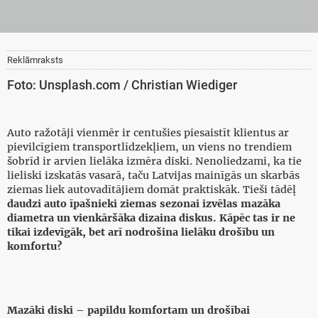
Reklāmraksts
Foto: Unsplash.com / Christian Wiediger
Auto ražotāji vienmēr ir centušies piesaistīt klientus ar
pievilcīgiem transportlīdzekļiem, un viens no trendiem
šobrīd ir arvien lielāka izmēra diski. Nenoliedzami, ka tie
lieliski izskatās vasarā, taču Latvijas mainīgās un skarbās
ziemas liek autovadītājiem domāt praktiskāk. Tieši tādēļ
daudzi auto īpašnieki ziemas sezonai izvēlas mazāka
diametra un vienkāršāka dizaina diskus. Kāpēc tas ir ne
tikai izdevīgāk, bet arī nodrošina lielāku drošību un
komfortu?
Mazāki diski – papildu komfortam un drošībai