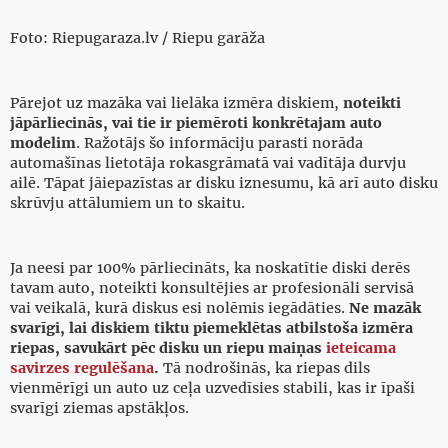
Foto: Riepugaraza.lv / Riepu garāža
Pārejot uz mazāka vai lielāka izmēra diskiem,
noteikti
jāpārliecinās, vai tie ir piemēroti konkrētajam auto
modelim
. Ražotājs šo informāciju parasti norāda
automašīnas lietotāja rokasgrāmatā vai vadītāja durvju
ailē. Tāpat jāiepazīstas ar disku iznesumu, kā arī auto disku
skrūvju attālumiem un to skaitu.
Ja neesi par 100% pārliecināts, ka noskatītie diski derēs
tavam auto, noteikti konsultējies ar profesionāli servisā
vai veikalā, kurā diskus esi nolēmis iegādāties.
Ne mazāk
svarīgi, lai diskiem tiktu piemeklētas atbilstoša izmēra
riepas, savukārt pēc disku un riepu maiņas
ieteicama
savirzes regulēšana
.
Tā nodrošinās, ka riepas dils
vienmērīgi un auto uz ceļa uzvedīsies stabili, kas ir īpaši
svarīgi ziemas apstākļos.