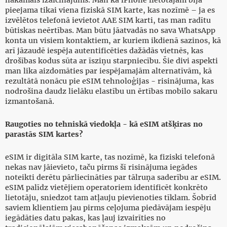
nākamais izaicinājums. Man kā iPhone lietotājam bija
pieejama tikai viena fiziskā SIM karte, kas nozīmē – ja es
izvēlētos telefonā ievietot AAE SIM karti, tas man radītu
būtiskas neērtības. Man būtu jāatvadās no sava WhatsApp
konta un visiem kontaktiem, ar kuriem ikdienā sazinos, kā
arī jāzaudē iespēja autentificēties dažādās vietnēs, kas
drošības kodus sūta ar īsziņu starpniecību. Šie divi aspekti
man lika aizdomāties par iespējamajām alternatīvām, kā
rezultātā nonācu pie eSIM tehnoloģijas - risinājuma, kas
nodrošina daudz lielāku elastību un ērtības mobilo sakaru
izmantošanā.
Raugoties no tehniskā viedokļa - kā eSIM atšķiras no
parastās SIM kartes?
eSIM ir digitāla SIM karte, tas nozīmē, ka fiziski telefonā
nekas nav jāievieto, taču pirms šī risinājuma iegādes
noteikti derētu pārliecināties par tālruņa saderību ar eSIM.
eSIM palīdz vietējiem operatoriem identificēt konkrēto
lietotāju, sniedzot tam atļauju pievienoties tīklam. Šobrīd
saviem klientiem jau pirms ceļojuma piedāvājam iespēju
iegādāties datu pakas, kas ļauj izvairīties no