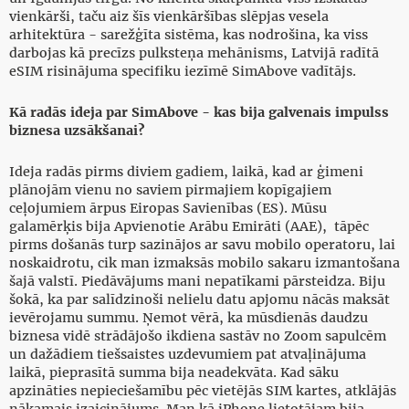
vienkārši, taču aiz šīs vienkāršības slēpjas vesela
arhitektūra - sarežģīta sistēma, kas nodrošina, ka viss
darbojas kā precīzs pulksteņa mehānisms, Latvijā radītā
eSIM risinājuma specifiku iezīmē SimAbove vadītājs.
Kā radās ideja par SimAbove - kas bija galvenais impulss
biznesa uzsākšanai?
Ideja radās pirms diviem gadiem, laikā, kad ar ģimeni
plānojām vienu no saviem pirmajiem kopīgajiem
ceļojumiem ārpus Eiropas Savienības (ES). Mūsu
galamērķis bija Apvienotie Arābu Emirāti (AAE), tāpēc
pirms došanās turp sazinājos ar savu mobilo operatoru, lai
noskaidrotu, cik man izmaksās mobilo sakaru izmantošana
šajā valstī. Piedāvājums mani nepatīkami pārsteidza. Biju
šokā, ka par salīdzinoši nelielu datu apjomu nācās maksāt
ievērojamu summu. Ņemot vērā, ka mūsdienās daudzu
biznesa vidē strādājošo ikdiena sastāv no Zoom sapulcēm
un dažādiem tiešsaistes uzdevumiem pat atvaļinājuma
laikā, pieprasītā summa bija neadekvāta. Kad sāku
apzināties nepieciešamību pēc vietējās SIM kartes, atklājās