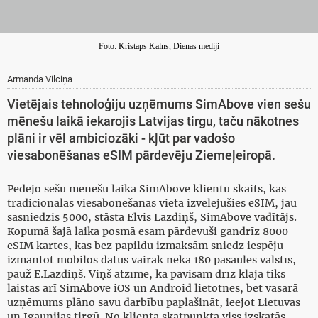
Foto: Kristaps Kalns, Dienas mediji
Armanda Vilciņa
Vietējais tehnoloģiju uzņēmums SimAbove vien sešu
mēnešu laikā iekarojis Latvijas tirgu, taču nākotnes
plāni ir vēl ambiciozāki - kļūt par vadošo
viesabonēšanas eSIM pārdevēju Ziemeļeiropā.
Pēdējo sešu mēnešu laikā SimAbove klientu skaits, kas
tradicionālās viesabonēšanas vietā izvēlējušies eSIM, jau
sasniedzis 5000, stāsta Elvis Lazdiņš, SimAbove vadītājs.
Kopumā šajā laika posmā esam pārdevuši gandrīz 8000
eSIM kartes, kas bez papildu izmaksām sniedz iespēju
izmantot mobilos datus vairāk nekā 180 pasaules valstīs,
pauž E.Lazdiņš. Viņš atzīmē, ka pavisam drīz klajā tiks
laistas arī SimAbove iOS un Android lietotnes, bet vasarā
uzņēmums plāno savu darbību paplašināt, ieejot Lietuvas
un Igaunijas tirgū. No klienta skatpunkta viss izskatās