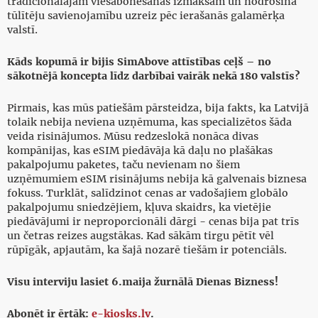
tradicionālajām viesabonēšanas izmaksām un nodrošina
tūlītēju savienojamību uzreiz pēc ierašanās galamērķa
valstī.
Kāds kopumā ir bijis SimAbove attīstības ceļš – no
sākotnējā koncepta līdz darbībai vairāk nekā 180 valstīs?
Pirmais, kas mūs patiešām pārsteidza, bija fakts, ka Latvijā
tolaik nebija neviena uzņēmuma, kas specializētos šāda
veida risinājumos. Mūsu redzeslokā nonāca divas
kompānijas, kas eSIM piedāvāja kā daļu no plašākas
pakalpojumu paketes, taču nevienam no šiem
uzņēmumiem eSIM risinājums nebija kā galvenais biznesa
fokuss. Turklāt, salīdzinot cenas ar vadošajiem globālo
pakalpojumu sniedzējiem, kļuva skaidrs, ka vietējie
piedāvājumi ir neproporcionāli dārgi - cenas bija pat trīs
un četras reizes augstākas. Kad sākām tirgu pētīt vēl
rūpīgāk, apjautām, ka šajā nozarē tiešām ir potenciāls.
Visu interviju lasiet 6.maija žurnālā Dienas Bizness!
Abonēt ir ērtāk:
e-kiosks.lv
.