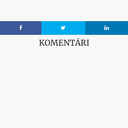



KOMENTĀRI