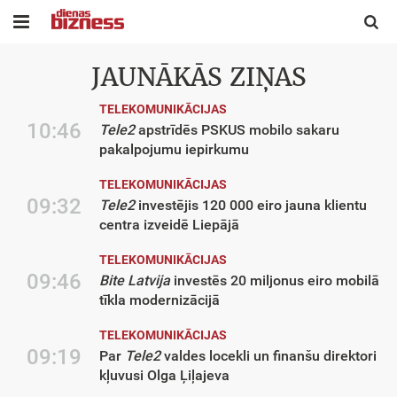


JAUNĀKĀS ZIŅAS
TELEKOMUNIKĀCIJAS
10:46
Tele2
apstrīdēs PSKUS mobilo sakaru
pakalpojumu iepirkumu
TELEKOMUNIKĀCIJAS
09:32
Tele2
investējis 120 000 eiro jauna klientu
centra izveidē Liepājā
TELEKOMUNIKĀCIJAS
09:46
Bite Latvija
investēs 20 miljonus eiro mobilā
tīkla modernizācijā
TELEKOMUNIKĀCIJAS
09:19
Par
Tele2
valdes locekli un finanšu direktori
kļuvusi Olga Ļiļajeva