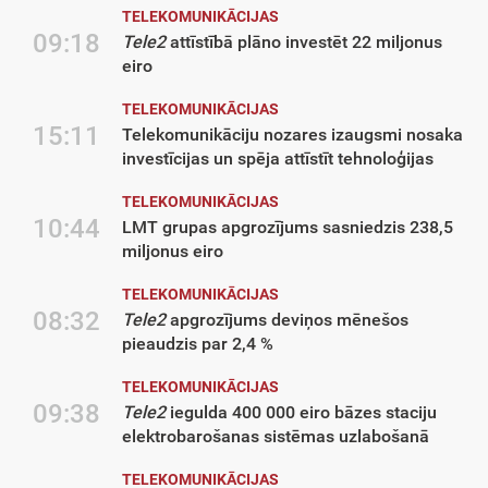
TELEKOMUNIKĀCIJAS
09:18
Tele2
attīstībā plāno investēt 22 miljonus
eiro
TELEKOMUNIKĀCIJAS
15:11
Telekomunikāciju nozares izaugsmi nosaka
investīcijas un spēja attīstīt tehnoloģijas
TELEKOMUNIKĀCIJAS
10:44
LMT grupas apgrozījums sasniedzis 238,5
miljonus eiro
TELEKOMUNIKĀCIJAS
08:32
Tele2
apgrozījums deviņos mēnešos
pieaudzis par 2,4 %
TELEKOMUNIKĀCIJAS
09:38
Tele2
iegulda 400 000 eiro bāzes staciju
elektrobarošanas sistēmas uzlabošanā
TELEKOMUNIKĀCIJAS