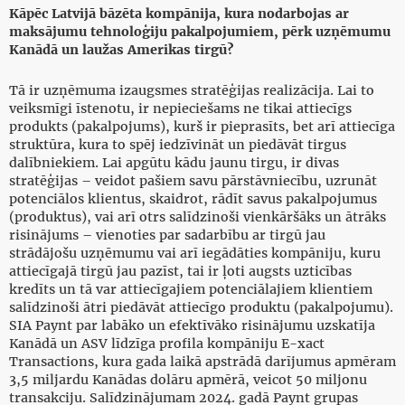
Kāpēc Latvijā bāzēta kompānija, kura nodarbojas ar
maksājumu tehnoloģiju pakalpojumiem, pērk uzņēmumu
Kanādā un laužas Amerikas tirgū?
Tā ir uzņēmuma izaugsmes stratēģijas realizācija. Lai to
veiksmīgi īstenotu, ir nepieciešams ne tikai attiecīgs
produkts (pakalpojums), kurš ir pieprasīts, bet arī attiecīga
struktūra, kura to spēj iedzīvināt un piedāvāt tirgus
dalībniekiem. Lai apgūtu kādu jaunu tirgu, ir divas
stratēģijas – veidot pašiem savu pārstāvniecību, uzrunāt
potenciālos klientus, skaidrot, rādīt savus pakalpojumus
(produktus), vai arī otrs salīdzinoši vienkāršāks un ātrāks
risinājums – vienoties par sadarbību ar tirgū jau
strādājošu uzņēmumu vai arī iegādāties kompāniju, kuru
attiecīgajā tirgū jau pazīst, tai ir ļoti augsts uzticības
kredīts un tā var attiecīgajiem potenciālajiem klientiem
salīdzinoši ātri piedāvāt attiecīgo produktu (pakalpojumu).
SIA Paynt par labāko un efektīvāko risinājumu uzskatīja
Kanādā un ASV līdzīga profila kompāniju E-xact
Transactions, kura gada laikā apstrādā darījumus apmēram
3,5 miljardu Kanādas dolāru apmērā, veicot 50 miljonu
transakciju. Salīdzinājumam 2024. gadā Paynt grupas