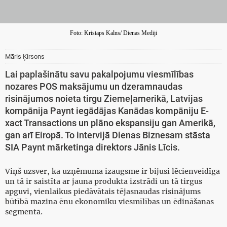
Foto: Kristaps Kalns/ Dienas Mediji
Māris Ķirsons
Lai paplašinātu savu pakalpojumu viesmīlības
nozares POS maksājumu un dzeramnaudas
risinājumos noieta tirgu Ziemeļamerikā, Latvijas
kompānija Paynt iegādājas Kanādas kompāniju E-
xact Transactions un plāno ekspansiju gan Amerikā,
gan arī Eiropā. To intervijā Dienas Biznesam stāsta
SIA Paynt mārketinga direktors Jānis Līcis.
Viņš uzsver, ka uzņēmuma izaugsme ir bijusi lēcienveidīga
un tā ir saistīta ar jauna produkta izstrādi un tā tirgus
apguvi, vienlaikus piedāvātais tējasnaudas risinājums
būtībā mazina ēnu ekonomiku viesmīlības un ēdināšanas
segmentā.