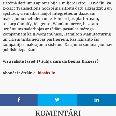
sistēmā darījumu apjoms bija 4 miljardi eiro. Uzsvēršu, ka
E-xact Transactions nodrošina šifrētu datu aizsardzību un
apstrādi, vienlaikus ļaujot integrēties ar dažādām
maksājumu metodēm un e-komercijas platformām,
tostarp Shopify, Magento, WooCommerce, bez tam
uzņēmums sadarbojas ar tādām pasaules mēroga
kompānijām kā JPMorganChase, Hamilton Manufacturing
un citiem tirdzniecības partneriem, kas izmanto šīs
kompānijas maksājumu sistēmu. Darījuma summa gan nav
publiski izpaužama.
Visu rakstu lasiet 15.jūlija žurnālā Dienas Bizness!
Abonēt ir ērtāk:
e-kiosks.lv
.



KOMENTĀRI