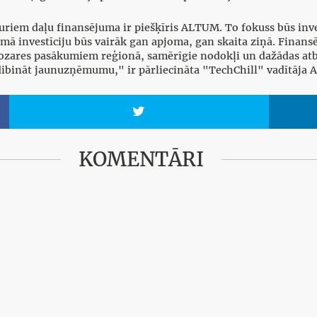
kuriem daļu finansējuma ir piešķīris ALTUM. To fokuss būs inves
 investīciju būs vairāk gan apjoma, gan skaita ziņā. Finans
zares pasākumiem reģionā, samērīgie nodokļi un dažādas atba
it dibināt jaunuzņēmumu," ir pārliecināta "TechChill" vadītāja

KOMENTĀRI