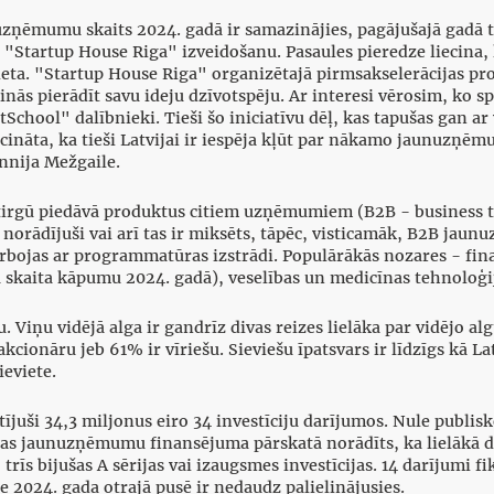
uzņēmumu skaits 2024. gadā ir samazinājies, pagājušajā gadā tap
lt "Startup House Riga" izveidošanu. Pasaules pieredze liecina, 
a vieta. "Startup House Riga" organizētajā pirmsakselerācijas p
ās pierādīt savu ideju dzīvotspēju. Ar interesi vērosim, ko s
ool" dalībnieki. Tieši šo iniciatīvu dēļ, kas tapušas gan ar 
cināta, ka tieši Latvijai ir iespēja kļūt par nākamo jaunuz
Annija Mežgaile.
irgū piedāvā produktus citiem uzņēmumiem (B2B - business to
rādījuši vai arī tas ir miksēts, tāpēc, visticamāk, B2B jaunu
ojas ar programmatūras izstrādi. Populārākās nozares - fina
 skaita kāpumu 2024. gadā), veselības un medicīnas tehnoloģij
iņu vidējā alga ir gandrīz divas reizes lielāka par vidējo alg
akcionāru jeb 61% ir vīriešu. Sieviešu īpatsvars ir līdzīgs kā 
ieviete.
tījuši 34,3 miljonus eiro 34 investīciju darījumos. Nule publi
as jaunuzņēmumu finansējuma pārskatā norādīts, ka lielākā daļa
rīs bijušas A sērijas vai izaugsmes investīcijas. 14 darījumi fi
se 2024. gada otrajā pusē ir nedaudz palielinājusies.