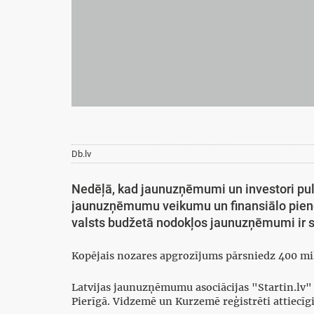
Db.lv
Nedēļā, kad jaunuzņēmumi un investori pulc
jaunuzņēmumu veikumu un finansiālo piene
valsts budžetā nodokļos jaunuzņēmumi ir sa
Kopējais nozares apgrozījums pārsniedz 400 mil
Latvijas jaunuzņēmumu asociācijas "Startin.lv" 
Pierīgā. Vidzemē un Kurzemē reģistrēti attiecī