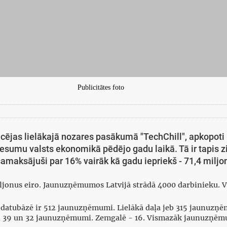
Publicitātes foto
ējas lielākajā nozares pasākumā "TechChill", apkopoti u
sumu valsts ekonomikā pēdējo gadu laikā. Tā ir tapis 
maksājuši par 16% vairāk kā gadu iepriekš - 71,4 miljo
jonus eiro. Jaunuzņēmumos Latvijā strādā 4000 darbinieku. Vi
datubāzē ir 512 jaunuzņēmumi. Lielākā daļa jeb 315 jaunuzņēmu
gi 39 un 32 jaunuzņēmumi. Zemgalē - 16. Vismazāk jaunuzņēmum