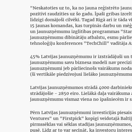
"Neskatoties uz to, ka no jauna reģistrēto jaun
pozitīvi raudzīties uz šo gadu. Īpaši gribas izce
līdzīgi domājoši cilvēki. Tagad Rīgā arī ir tād
15 jaunas komandas, kas turpinās darbu un mēģin
un jaunuzņēmumu izglītības programmas "StartSch
jaunuzņēmumu dibinātāju atbalstu, esmu pārlie
tehnoloģiju konferences "TechChill" vadītāja 
45% Latvijas jaunuzņēmumu ir izstrādājuši un t
jaunuzņēmumu savu biznesa modeli nav precīzi no
jaunuzņēmumi jeb pārliecinošs vairākums nodarb
(šī vertikāle piedzīvojusi lielāko jaunuzņēmumu
Latvijas jaunuzņēmumos strādā 4000 darbinieku. V
strādājošie - 2850 eiro. Lielākā daļa vairākuma 
jaunuzņēmumu vismaz viena no īpašniecēm ir s
Pērn Latvijas jaunuzņēmumi investīcijās piesais
Ventures" un "Firstpick" kopīgi veidotajā Baltij
pirmssēklas vai sēklas stadijas jaunuzņēmumos, t
pusē. Līdz ar to var secināt, ka investoru intere