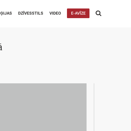

ĢIJAS
DZĪVESSTILS
VIDEO
E-AVĪZE
ā