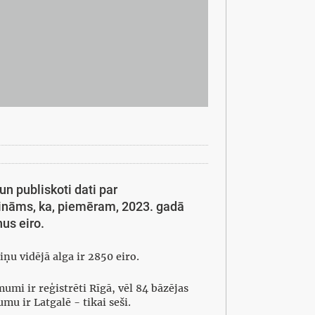
n publiskoti dati par
zināms, ka, piemēram, 2023. gadā
nus eiro.
ņu vidējā alga ir 2850 eiro.
mi ir reģistrēti Rīgā, vēl 84 bāzējas
u ir Latgalē - tikai seši.