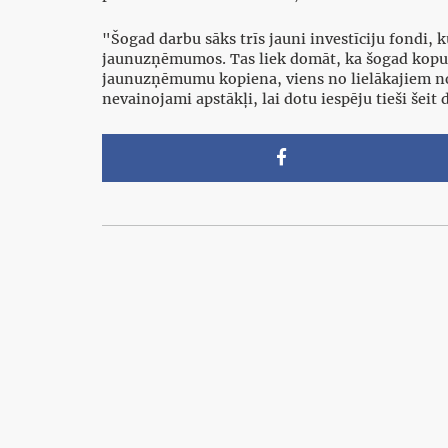
"Šogad darbu sāks trīs jauni investīciju fondi, 
jaunuzņēmumos. Tas liek domāt, ka šogad kopumā
jaunuzņēmumu kopiena, viens no lielākajiem no
nevainojami apstākļi, lai dotu iespēju tieši še
