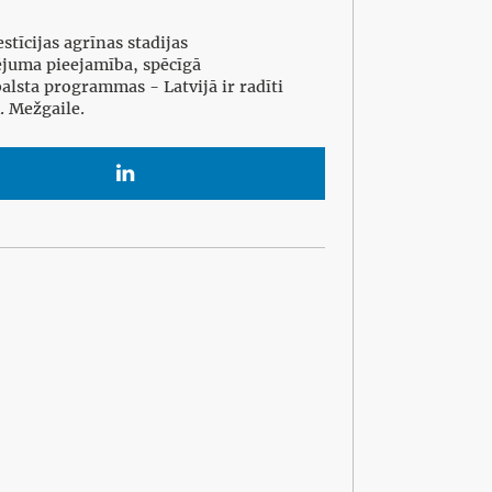
tīcijas agrīnas stadijas
ējuma pieejamība, spēcīgā
lsta programmas - Latvijā ir radīti
 A. Mežgaile.
