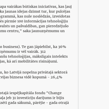
a vairākas būtiskas iniciatīvas, kas ļauj
ka jaunas idejas dzimst tur, kur pulcējas
rogrammā, kas nule noslēdzās, izveidotas
pēs pirmie 100 informācijas tehnoloģiju
valsts un pašvaldības, gan pieredzējušo
ņēmumu centru," saka jaunuzņēmumu un
 business). Te gan jāpiebilst, ka 36%
zņēmumu ir vēl vairāk. 312
nšu tehnoloģijas, mākslīgais intelekts
as, kā arī mobilitātes risinājumi.
u, ko Latvijā nopelna privātajā sektorā
Latvijas biznesa vidē kopumā - 26,4%
skotajā iespējkapitāla fondu "Change
 jeb 31 investīciju darījums ir bijis
ksēti gada sākumā, pārējie - gada otrajā