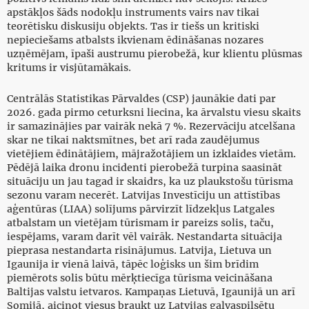
apstākļos šāds nodokļu instruments vairs nav tikai
teorētisku diskusiju objekts. Tas ir tiešs un kritiski
nepieciešams atbalsts ikvienam ēdināšanas nozares
uzņēmējam, īpaši austrumu pierobežā, kur klientu plūsmas
kritums ir visjūtamākais.
Centrālās Statistikas Pārvaldes (CSP) jaunākie dati par
2026. gada pirmo ceturksni liecina, ka ārvalstu viesu skaits
ir samazinājies par vairāk nekā 7 %. Rezervāciju atcelšana
skar ne tikai naktsmītnes, bet arī rada zaudējumus
vietējiem ēdinātājiem, mājražotājiem un izklaides vietām.
Pēdējā laika dronu incidenti pierobežā turpina saasināt
situāciju un jau tagad ir skaidrs, ka uz plaukstošu tūrisma
sezonu varam necerēt. Latvijas Investīciju un attīstības
aģentūras (LIAA) solījums pārvirzīt līdzekļus Latgales
atbalstam un vietējam tūrismam ir pareizs solis, taču,
iespējams, varam darīt vēl vairāk. Nestandarta situācija
pieprasa nestandarta risinājumus. Latvija, Lietuva un
Igaunija ir vienā laivā, tāpēc loģisks un šim brīdim
piemērots solis būtu mērķtiecīga tūrisma veicināšana
Baltijas valstu ietvaros. Kampaņas Lietuvā, Igaunijā un arī
Somijā, aicinot viesus braukt uz Latvijas galvaspilsētu