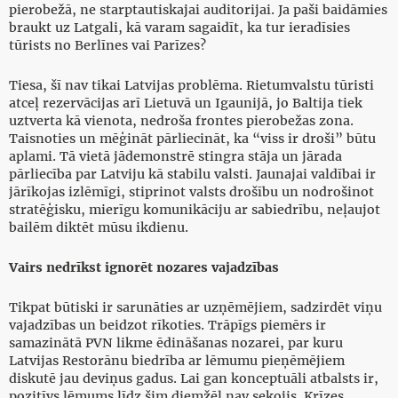
pierobežā, ne starptautiskajai auditorijai. Ja paši baidāmies
braukt uz Latgali, kā varam sagaidīt, ka tur ieradīsies
tūrists no Berlīnes vai Parīzes?
Tiesa, šī nav tikai Latvijas problēma. Rietumvalstu tūristi
atceļ rezervācijas arī Lietuvā un Igaunijā, jo Baltija tiek
uztverta kā vienota, nedroša frontes pierobežas zona.
Taisnoties un mēģināt pārliecināt, ka “viss ir droši” būtu
aplami. Tā vietā jādemonstrē stingra stāja un jārada
pārliecība par Latviju kā stabilu valsti. Jaunajai valdībai ir
jārīkojas izlēmīgi, stiprinot valsts drošību un nodrošinot
stratēģisku, mierīgu komunikāciju ar sabiedrību, neļaujot
bailēm diktēt mūsu ikdienu.
Vairs nedrīkst ignorēt nozares vajadzības
Tikpat būtiski ir sarunāties ar uzņēmējiem, sadzirdēt viņu
vajadzības un beidzot rīkoties. Trāpīgs piemērs ir
samazinātā PVN likme ēdināšanas nozarei, par kuru
Latvijas Restorānu biedrība ar lēmumu pieņēmējiem
diskutē jau deviņus gadus. Lai gan konceptuāli atbalsts ir,
pozitīvs lēmums līdz šim diemžēl nav sekojis. Krīzes