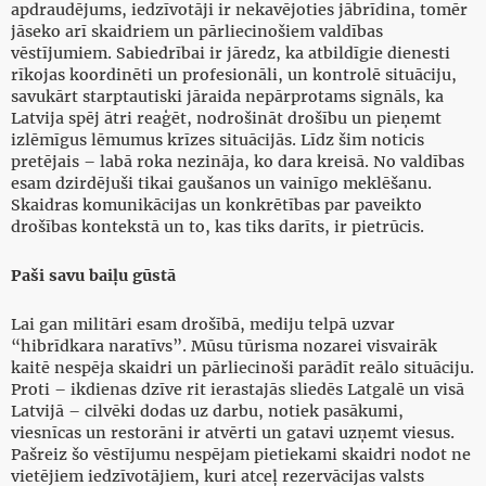
apdraudējums, iedzīvotāji ir nekavējoties jābrīdina, tomēr
jāseko arī skaidriem un pārliecinošiem valdības
vēstījumiem. Sabiedrībai ir jāredz, ka atbildīgie dienesti
rīkojas koordinēti un profesionāli, un kontrolē situāciju,
savukārt starptautiski jāraida nepārprotams signāls, ka
Latvija spēj ātri reaģēt, nodrošināt drošību un pieņemt
izlēmīgus lēmumus krīzes situācijās. Līdz šim noticis
pretējais – labā roka nezināja, ko dara kreisā. No valdības
esam dzirdējuši tikai gaušanos un vainīgo meklēšanu.
Skaidras komunikācijas un konkrētības par paveikto
drošības kontekstā un to, kas tiks darīts, ir pietrūcis.
Paši savu baiļu gūstā
Lai gan militāri esam drošībā, mediju telpā uzvar
“hibrīdkara naratīvs”. Mūsu tūrisma nozarei visvairāk
kaitē nespēja skaidri un pārliecinoši parādīt reālo situāciju.
Proti – ikdienas dzīve rit ierastajās sliedēs Latgalē un visā
Latvijā – cilvēki dodas uz darbu, notiek pasākumi,
viesnīcas un restorāni ir atvērti un gatavi uzņemt viesus.
Pašreiz šo vēstījumu nespējam pietiekami skaidri nodot ne
vietējiem iedzīvotājiem, kuri atceļ rezervācijas valsts