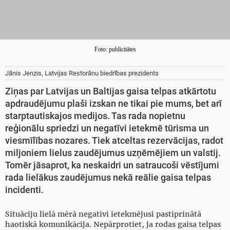
Foto: publicitātes
Jānis Jenzis, Latvijas Restorānu biedrības prezidents
Ziņas par Latvijas un Baltijas gaisa telpas atkārtotu
apdraudējumu plaši izskan ne tikai pie mums, bet arī
starptautiskajos medijos. Tas rada nopietnu
reģionālu spriedzi un negatīvi ietekmē tūrisma un
viesmīlības nozares. Tiek atceltas rezervācijas, radot
miljoniem lielus zaudējumus uzņēmējiem un valstij.
Tomēr jāsaprot, ka neskaidri un satraucoši vēstījumi
rada lielākus zaudējumus nekā reālie gaisa telpas
incidenti.
Situāciju lielā mērā negatīvi ietekmējusi pastiprinātā
haotiskā komunikācija. Nepārprotiet, ja rodas gaisa telpas