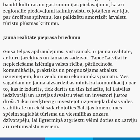
baudīt kultūras un gastronomijas piedāvājumu, kā arī
reģionālie piedāvājumi kaimiņvalstu ceļotājiem var kļūt
par drošības spilvenu, kas palīdzētu amortizēt ārvalstu
tūristu plūsmas kritumu.
Jaunā realitāte pieprasa briedumu
Gaisa telpas apdraudējums, visticamāk, ir jaunā realitāte,
ar kuru jārēķinās un jāmācās sadzīvot. Tāpēc Latvijai ir
nepieciešama izlēmīga valsts rīcība, pārliecinoša
komunikācija, praktisks un prognozējams atbalsts
uzņēmējiem, kuri veido mūsu ekonomikas pamatu. Mēs
sagaidām no jaunā aizsardzības ministra komunikāciju par
to, kas ir izdarīts, tiek darīts un tiks izdarīts, lai Latvijas
iedzīvotāji un Latvijas ārvalstu viesi un investori justos
droši. Tikai mērķtiecīgi investējot uzņēmējdarbības vides
stabilitātē un cieši sadarbojoties Baltijas līmenī, mēs
spēsim saglabāt tūrisma un viesmīlības nozaru
dzīvotspēju, lai ilgtermiņā atgrieztu vēlmi doties uz Latviju
arī rietumvalstu viesiem.