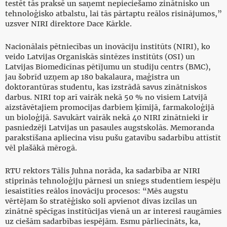
testēt tās praksē un saņemt nepieciešamo zinātnisko un
tehnoloģisko atbalstu, lai tās pārtaptu reālos risinājumos,”
uzsver NIRI direktore Dace Kārkle.
Nacionālais pētniecības un inovāciju institūts (NIRI), ko
veido Latvijas Organiskās sintēzes institūts (OSI) un
Latvijas Biomedicīnas pētījumu un studiju centrs (BMC),
jau šobrīd uzņem ap 180 bakalaura, maģistra un
doktorantūras studentu, kas izstrādā savus zinātniskos
darbus. NIRI top arī vairāk nekā 50 % no visiem Latvijā
aizstāvētajiem promocijas darbiem ķīmijā, farmakoloģijā
un bioloģijā. Savukārt vairāk nekā 40 NIRI zinātnieki ir
pasniedzēji Latvijas un pasaules augstskolās. Memoranda
parakstīšana apliecina visu pušu gatavību sadarbību attīstīt
vēl plašākā mērogā.
RTU rektors Tālis Juhna norāda, ka sadarbība ar NIRI
stiprinās tehnoloģiju pārnesi un sniegs studentiem iespēju
iesaistīties reālos inovāciju procesos: “Mēs augstu
vērtējam šo stratēģisko soli apvienot divas izcilas un
zinātnē spēcīgas institūcijas vienā un ar interesi raugāmies
uz ciešām sadarbības iespējām. Esmu pārliecināts, ka,