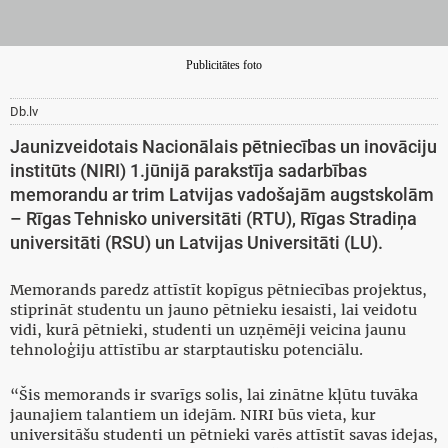
Publicitātes foto
Db.lv
Jaunizveidotais Nacionālais pētniecības un inovāciju
institūts (NIRI) 1.jūnijā parakstīja sadarbības
memorandu ar trim Latvijas vadošajām augstskolām
– Rīgas Tehnisko universitāti (RTU), Rīgas Stradiņa
universitāti (RSU) un Latvijas Universitāti (LU).
Memorands paredz attīstīt kopīgus pētniecības projektus,
stiprināt studentu un jauno pētnieku iesaisti, lai veidotu
vidi, kurā pētnieki, studenti un uzņēmēji veicina jaunu
tehnoloģiju attīstību ar starptautisku potenciālu.
“Šis memorands ir svarīgs solis, lai zinātne kļūtu tuvāka
jaunajiem talantiem un idejām. NIRI būs vieta, kur
universitāšu studenti un pētnieki varēs attīstīt savas idejas,