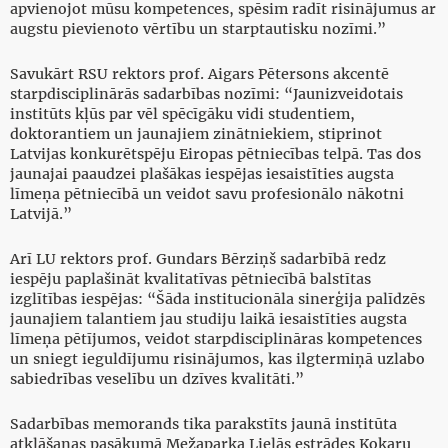
apvienojot mūsu kompetences, spēsim radīt risinājumus ar
augstu pievienoto vērtību un starptautisku nozīmi.”
Savukārt RSU rektors prof. Aigars Pētersons akcentē
starpdisciplinārās sadarbības nozīmi: “Jaunizveidotais
institūts kļūs par vēl spēcīgāku vidi studentiem,
doktorantiem un jaunajiem zinātniekiem, stiprinot
Latvijas konkurētspēju Eiropas pētniecības telpā. Tas dos
jaunajai paaudzei plašākas iespējas iesaistīties augsta
līmeņa pētniecībā un veidot savu profesionālo nākotni
Latvijā.”
Arī LU rektors prof. Gundars Bērziņš sadarbībā redz
iespēju paplašināt kvalitatīvas pētniecībā balstītas
izglītības iespējas: “Šāda institucionāla sinerģija palīdzēs
jaunajiem talantiem jau studiju laikā iesaistīties augsta
līmeņa pētījumos, veidot starpdisciplināras kompetences
un sniegt ieguldījumu risinājumos, kas ilgtermiņā uzlabo
sabiedrības veselību un dzīves kvalitāti.”
Sadarbības memorands tika parakstīts jaunā institūta
atklāšanas pasākumā Mežaparka Lielās estrādes Kokaru